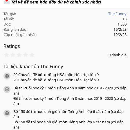
Tải về để xem bản đầy đủ và chính xác nhất!
Tác giả
The Funny
Tải về
13
Đọc
1,530
Đăng lần đầu
19/2/23
Cập nhật gần nhất
19/2/23
Ratings
0
0 đánh giá
.
0
Tài liệu khác của The Funny
0
s
20 Chuyên đề bồi dưỡng HSG môn Hóa Học lớp 9
a
icon tài liệu
o
20 Chuyên đề bồi dưỡng HSG môn Hóa Học lớp 9
Đề thi cuối học kỳ 1 môn Tiếng Anh 8 năm học 2019 - 2020 (có đáp
icon tài liệu
án)
Đề thi cuối học kỳ 1 môn Tiếng Anh 8 năm học 2019 - 2020 (có đáp
án)
Bộ 150 đề thi học sinh giỏi môn Tiếng Anh lớp 6 các năm (có đáp
icon tài liệu
án)
Bộ 150 đề thi học sinh giỏi môn Tiếng Anh lớp 6 các năm (có đáp
án)