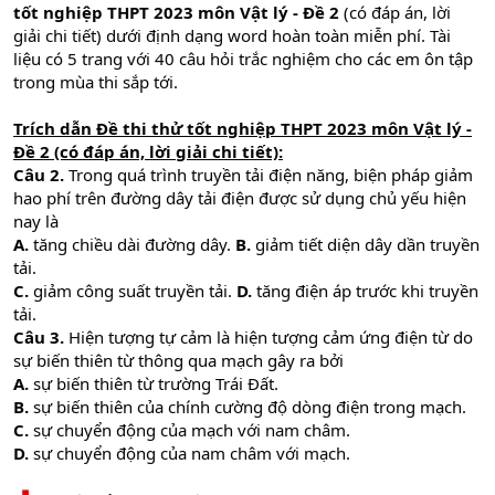
tốt nghiệp THPT 2023 môn Vật lý - Đề 2
(có đáp án, lời
giải chi tiết) dưới định dạng word hoàn toàn miễn phí. Tài
liệu có 5 trang với 40 câu hỏi trắc nghiệm cho các em ôn tập
trong mùa thi sắp tới.
Trích dẫn Đề thi thử tốt nghiệp THPT 2023 môn Vật lý -
Đề 2 (có đáp án, lời giải chi tiết):
Câu 2.
Trong quá trình truyền tải điện năng, biện pháp giảm
hao phí trên đường dây tải điện được sử dụng chủ yếu hiện
nay là
A.
tăng chiều dài đường dây.
B.
giảm tiết diện dây dần truyền
tải.
C.
giảm công suất truyền tải.
D.
tăng điện áp trước khi truyền
tải.
Câu 3.
Hiện tượng tự cảm là hiện tượng cảm ứng điện từ do
sự biến thiên từ thông qua mạch gây ra bởi
A.
sự biến thiên từ trường Trái Đất.
B.
sự biến thiên của chính cường độ dòng điện trong mạch.
C.
sự chuyển động của mạch với nam châm.
D.
sự chuyển động của nam châm với mạch.