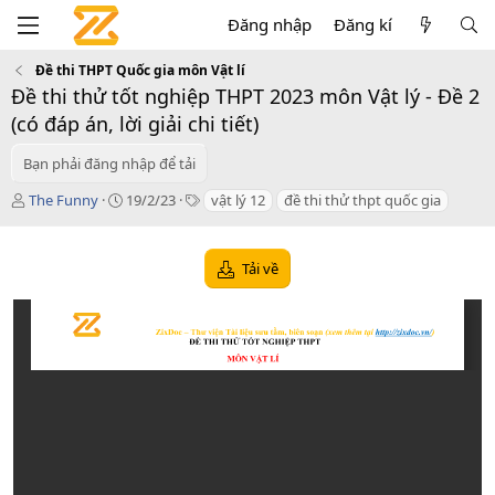
Đăng nhập
Đăng kí
Đề thi THPT Quốc gia môn Vật lí
Đề thi thử tốt nghiệp THPT 2023 môn Vật lý - Đề 2
(có đáp án, lời giải chi tiết)
Bạn phải đăng nhập để tải
T
C
T
The Funny
19/2/23
vật lý 12
đề thi thử thpt quốc gia
á
r
a
c
e
g
g
a
s
Tải về
i
t
ả
i
o
n
d
a
t
e