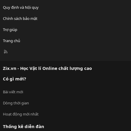
Quy định và Nội quy
Chính sách bảo mật
Trợ giúp
Trang chủ
R
S
S
Zix.vn - Học Vật lí Online chất lượng cao
Có gì mới?
Bài viết mới
Dòng thời gian
Hoạt động mới nhất
Thống kê diễn đàn