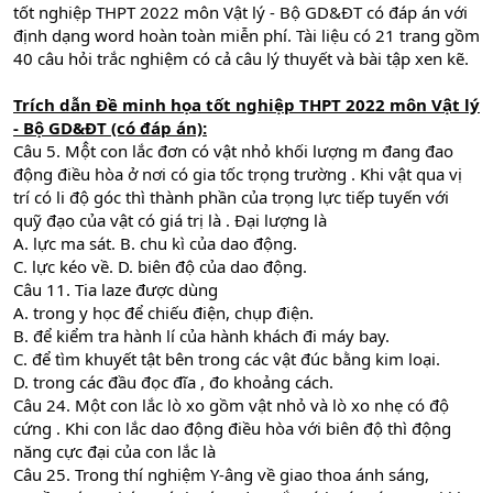
tốt nghiệp THPT 2022 môn Vật lý - Bộ GD&ĐT có đáp án với
định dạng word hoàn toàn miễn phí. Tài liệu có 21 trang gồm
40 câu hỏi trắc nghiệm có cả câu lý thuyết và bài tập xen kẽ.
Trích dẫn Đề minh họa tốt nghiệp THPT 2022 môn Vật lý
- Bộ GD&ĐT (có đáp án):
Câu 5. Mộ̂t con lắc đơn có vật nhỏ khối lượng m đang đao
động điều hòa ở nơi có gia tốc trọng trường . Khi vật qua vị
trí có li độ góc thì thành phần của trọng lực tiếp tuyến với
quỹ đạo của vật có giá trị là . Đại lượng là
A. lực ma sát. B. chu kì của dao động.
C. lực kéo về. D. biên độ của dao động.
Câu 11. Tia laze được dùng
A. trong y học để chiếu điện, chụp điện.
B. để kiểm tra hành lí của hành khách đi máy bay.
C. để tìm khuyết tật bên trong các vật đúc bằng kim loại.
D. trong các đầu đọc đĩa , đo khoảng cách.
Câu 24. Một con lắc lò xo gồm vật nhỏ và lò xo nhẹ có độ
cứng . Khi con lắc dao động điều hòa với biên độ thì động
năng cực đại của con lắc là
Câu 25. Trong thí nghiệm Y-âng về giao thoa ánh sáng,