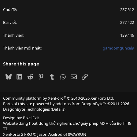
Chủ đề
237,512
Bài viết
277,422
Thành viên
139,446
Thành viên mới nhất
gamdomguncel9
Share this page
Bluesky
LinkedIn
Reddit
Pinterest
Tumblr
WhatsApp
Email
Link
®
Community platform by XenForo
© 2010-2026 XenForo Ltd.
Parts of this site powered by
add-ons from DragonByte™
©2011-2026
DragonByte Technologies
(
Details
)
Design by:
Pixel Exit
Website đang hoạt động thử nghiệm, chờ giấy phép MXH của Bộ TT &
TT.
XenPorta 2 PRO
© Jason Axelrod of
8WAYRUN