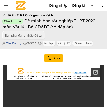
Đăng nhập
Đăng kí
Đề thi THPT Quốc gia môn Vật lí
Đề minh họa tốt nghiệp THPT 2022
Chính thức
môn Vật lý - Bộ GD&ĐT (có đáp án)
Bạn phải đăng nhập để tải
T
C
T
The Funny
5/3/23
tn thpt
vật lý 12
đề minh họa
á
r
a
c
e
g
g
a
s
Tải về
i
t
ả
i
o
n
d
a
t
e