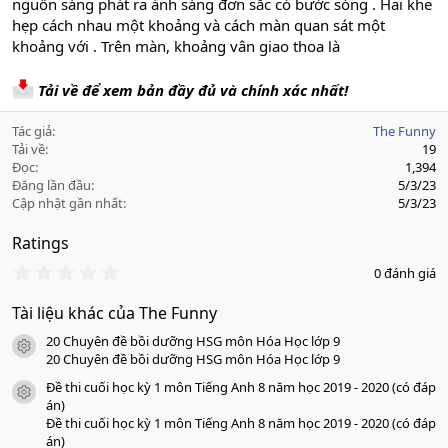
nguồn sáng phát ra ánh sáng đơn sắc có bước sóng . Hai khe
hẹp cách nhau một khoảng và cách màn quan sát một
khoảng với . Trên màn, khoảng vân giao thoa là
Tải về để xem bản đầy đủ và chính xác nhất!
Tác giả
The Funny
Tải về
19
Đọc
1,394
Đăng lần đầu
5/3/23
Cập nhật gần nhất
5/3/23
Ratings
0
0 đánh giá
.
0
Tài liệu khác của The Funny
0
s
20 Chuyên đề bồi dưỡng HSG môn Hóa Học lớp 9
a
icon tài liệu
o
20 Chuyên đề bồi dưỡng HSG môn Hóa Học lớp 9
Đề thi cuối học kỳ 1 môn Tiếng Anh 8 năm học 2019 - 2020 (có đáp
icon tài liệu
án)
Đề thi cuối học kỳ 1 môn Tiếng Anh 8 năm học 2019 - 2020 (có đáp
án)