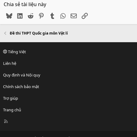
Chia sẻ tài liệu này
Bluesky
LinkedIn
Reddit
Pinterest
Tumblr
WhatsApp
Email
Link
Đề thi THPT Quốc gia môn Vật lí
Tiếng Việt
Liên hệ
Quy định và Nội quy
Chính sách bảo mật
Trợ giúp
Trang chủ
R
S
S