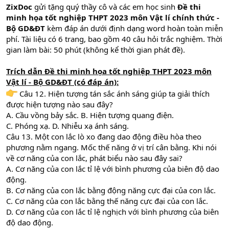
ZixDoc
gửi tặng quý thầy cô và các em học sinh
Đề thi
minh họa tốt nghiệp THPT 2023 môn Vật lí chính thức -
Bộ GD&ĐT
kèm đáp án dưới định dạng word hoàn toàn miễn
phí. Tài liệu có 6 trang, bao gồm 40 câu hỏi trắc nghiệm. Thời
gian làm bài: 50 phút (không kể thời gian phát đề).
Trích dẫn Đề thi minh họa tốt nghiệp THPT 2023 môn
Vật lí - Bộ GD&ĐT (có đáp án):
Câu 12. Hiện tượng tán sắc ánh sáng giúp ta giải thích
được hiện tượng nào sau đây?
A. Cầu vồng bảy sắc. B. Hiện tượng quang điện.
C. Phóng xạ. D. Nhiễu xạ ánh sáng.
Câu 13. Một con lắc lò xo đang dao động điều hòa theo
phương nằm ngang. Mốc thế năng ở vị trí cân bằng. Khi nói
về cơ năng của con lắc, phát biểu nào sau đây sai?
A. Cơ năng của con lắc tỉ lệ với bình phương của biên độ dao
động.
B. Cơ năng của con lắc bằng động năng cực đại của con lắc.
C. Cơ năng của con lắc bằng thế năng cực đại của con lắc.
D. Cơ năng của con lắc tỉ lệ nghịch với bình phương của biên
độ dao động.