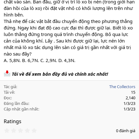
chặt vào sàn. Ban đầu, giữ ở vị trí lò xo bị nén (trong giới hạn
đàn hồi của lò xo) rồi đặt vật nhỏ có khối lượng lên trên như
hình bên.
Thả nhẹ để các vật bắt đầu chuyển động theo phương thẳng
đứng. Ngay khi đạt độ cao cực đại thì được giữ lại. Biết lò xo
luôn thẳng đứng trong quá trình chuyển động. Bỏ qua lực
cản của không khí. Lấy . Sau khi được giữ lại, lực nén lớn
nhất mà lò xo tác dụng lên sàn có giá trị gần nhất với giá trị
nào sau đây?
A. 5,8N. B. 6,7N. C. 2,9N. D. 4,3N.
Tải về để xem bản đầy đủ và chính xác nhất!
Tác giả
The Collectors
Tải về
15
Đọc
2,140
Đăng lần đầu
1/3/23
Cập nhật gần nhất
1/3/23
Ratings
0
0 đánh giá
.