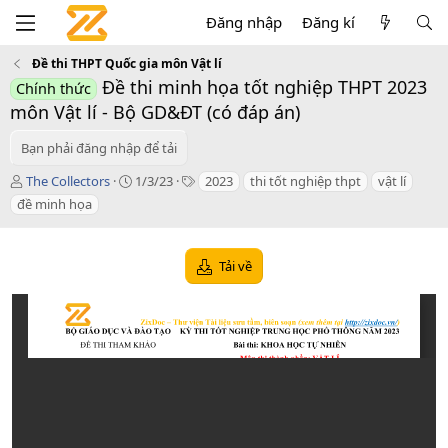
Đăng nhập
Đăng kí
Đề thi THPT Quốc gia môn Vật lí
Đề thi minh họa tốt nghiệp THPT 2023
Chính thức
môn Vật lí - Bộ GD&ĐT (có đáp án)
Bạn phải đăng nhập để tải
T
C
T
The Collectors
1/3/23
2023
thi tốt nghiệp thpt
vật lí
á
r
a
đề minh họa
c
e
g
g
a
s
i
t
Tải về
ả
i
o
n
d
a
t
e