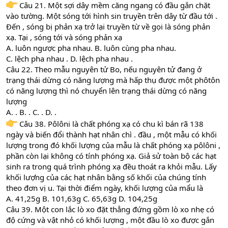
Câu 21. Một sợi dây mềm căng ngang có đầu gắn chặt
vào tường. Một sóng tới hình sin truyền trên dây từ đầu tới .
Đến , sóng bị phản xạ trở lại truyền từ về gọi là sóng phản
xạ. Tại , sóng tới và sóng phản xạ
A. luôn ngược pha nhau. B. luôn cùng pha nhau.
C. lệch pha nhau . D. lệch pha nhau .
Câu 22. Theo mẫu nguyên tử Bo, nếu nguyên tử đang ở
trạng thái dừng có năng lượng mà hấp thụ được một phôtôn
có năng lượng thì nó chuyển lên trạng thái dừng có năng
lượng
A. . B. . C. . D. .
Câu 38. Pôlôni là chất phóng xạ có chu kì bán rã 138
ngày và biến đổi thành hạt nhân chì . đầu , một mẫu có khối
lượng trong đó khối lượng của mẫu là chất phóng xạ pôlôni ,
phần còn lại không có tính phóng xạ. Giả sử toàn bộ các hạt
sinh ra trong quá trình phóng xạ đều thoát ra khỏi mẫu. Lấy
khối lượ̛ng của các hạt nhân bằng số khối của chúng tính
theo đơn vị u. Tại thời điểm ngày, khối lượng của mẩu là
A. 41,25g B. 101,63g C. 65,63g D. 104,25g
Câu 39. Một con lắc lò xo đặt thẳng đứng gồm lò xo nhẹ có
độ cứng và vật nhỏ có khối lượng , một đầu lò xo được gắn