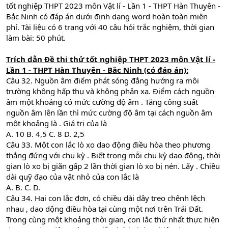
tốt nghiệp THPT 2023 môn Vật lí - Lần 1 - THPT Hàn Thuyên -
Bắc Ninh có đáp án dưới định dạng word hoàn toàn miễn
phí. Tài liệu có 6 trang với 40 câu hỏi trắc nghiệm, thời gian
làm bài: 50 phút.
Trích dẫn Đề thi thử tốt nghiệp THPT 2023 môn Vật lí -
Lần 1 - THPT Hàn Thuyên - Bắc Ninh (có đáp án):
Câu 32. Nguồn âm điểm phát sóng đẳng hướng ra môi
trường không hấp thụ và không phản xạ. Điểm cách nguồn
âm một khoảng có mức cường độ âm . Tăng công suất
nguồn âm lên lần thì mức cường độ âm tại cách nguồn âm
một khoảng là . Giá trị của là
A. 10 B. 4,5 C. 8 D. 2,5
Câu 33. Một con lắc lò xo dao động điều hòa theo phương
thẳng đứng với chu kỳ . Biết trong mỗi chu kỳ dao động, thời
gian lò xo bị giãn gấp 2 lần thời gian lò xo bị nén. Lấy . Chiều
dài quỹ đạo của vật nhỏ của con lắc là
A. B. C. D.
Câu 34. Hai con lắc đơn, có chiều dài dây treo chênh lệch
nhau , dao dộng điều hòa tại cùng một nơi trên Trái Đất.
Trong cùng một khoảng thời gian, con lắc thứ nhất thực hiện