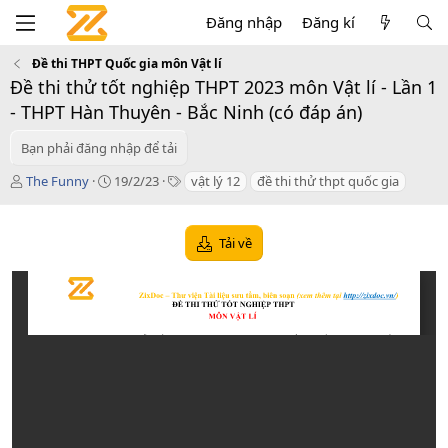
Đăng nhập
Đăng kí
Đề thi THPT Quốc gia môn Vật lí
Đề thi thử tốt nghiệp THPT 2023 môn Vật lí - Lần 1
- THPT Hàn Thuyên - Bắc Ninh (có đáp án)
Bạn phải đăng nhập để tải
T
C
T
The Funny
19/2/23
vật lý 12
đề thi thử thpt quốc gia
á
r
a
c
e
g
g
a
s
Tải về
i
t
ả
i
o
n
d
a
t
e