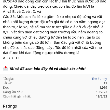
được 40 dao động còn con lắc thứ hai thực hiện được 50 dao
động. Chiều dài dây treo của các con lắc đó lần lượt là
A. và B. và C. và . D. và
Câu 35. Một con lắc lò xo gồm lò xo nhẹ có độ cứng và vật
nhỏ khối lượng được đặt trên giá đỡ cố định nằm ngang dọc
theo trục lò xo, hệ số ma sát trượt giữa giá đỡ và vật nhỏ là
0,1 . Vật tích điện đặt trong điện trường đều nằm ngang có
chiều cùng với chiều dương từ đến tại lò xo nén , tại lò xo
không biến dạng), có độ lớn . Ban đầu giữ vật ở rồi buông
nhẹ để con lắc dao động. Lấy . Tốc độ lớn nhất của vật nhỏ
đạt được khi dao động ngược chiều dương là
A. B. C. D.
Tải về để xem bản đầy đủ và chính xác nhất!
Tác giả
The Funny
Tải về
11
Đọc
1,919
Đăng lần đầu
19/2/23
Cập nhật gần nhất
19/2/23
Ratings