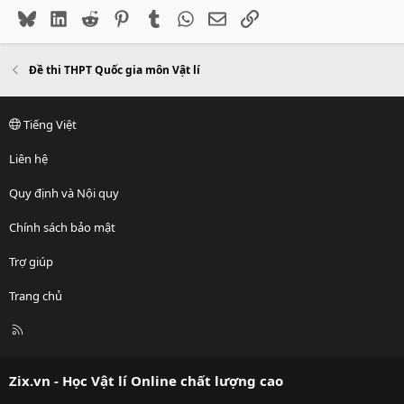
Bluesky
LinkedIn
Reddit
Pinterest
Tumblr
WhatsApp
Email
Link
Đề thi THPT Quốc gia môn Vật lí
Tiếng Việt
Liên hệ
Quy định và Nội quy
Chính sách bảo mật
Trợ giúp
Trang chủ
R
S
S
Zix.vn - Học Vật lí Online chất lượng cao