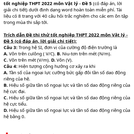
tốt nghiệp THPT 2022 môn Vật lý - Đề 5
(có đáp án, lời
giải chi tiết) dưới định dạng word hoàn toàn miễn phí. Tài
liệu có 8 trang với 40 câu hỏi trắc nghiệm cho các em ôn tập
trong mùa thi sắp tới.
Trích dẫn Đề thi thử tốt nghiệp THPT 2022 môn Vật lý -
Đề 5 (có đáp án, lời giải chi tiết):
Câu 3:
Trong hệ SI, đơn vị của cường độ điện trường là
A.
Vôn trên culông ( V/C).
B.
Niu-tơn trên mét (N/m).
C.
Vôn trên mét (V/m).
D.
Vôn (V).
Câu 4:
Hiện tượng cộng hưởng cơ xảy ra khi
A.
Tần số của ngoại lực cưỡng bức gấp đôi tần số dao động
riêng của hệ.
B.
Hiệu số giữa tần số ngoại lực và tần số dao động riêng của
hệ cực đại.
C.
Hiệu số giữa tần số ngoại lực và tần số dao động riêng của
hệ cực tiểu.
D.
Hiệu số giữa tần số ngoại lực và tần số dao động riêng của
hệ bằng 0.