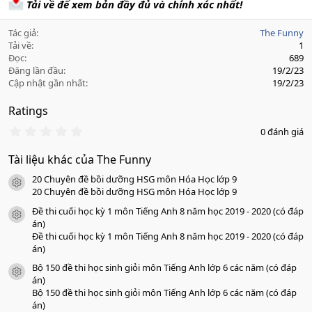
Tải về để xem bản đầy đủ và chính xác nhất!
Tác giả
The Funny
Tải về
1
Đọc
689
Đăng lần đầu
19/2/23
Cập nhật gần nhất
19/2/23
Ratings
0
0 đánh giá
.
0
Tài liệu khác của The Funny
0
s
20 Chuyên đề bồi dưỡng HSG môn Hóa Học lớp 9
a
icon tài liệu
o
20 Chuyên đề bồi dưỡng HSG môn Hóa Học lớp 9
Đề thi cuối học kỳ 1 môn Tiếng Anh 8 năm học 2019 - 2020 (có đáp
icon tài liệu
án)
Đề thi cuối học kỳ 1 môn Tiếng Anh 8 năm học 2019 - 2020 (có đáp
án)
Bộ 150 đề thi học sinh giỏi môn Tiếng Anh lớp 6 các năm (có đáp
icon tài liệu
án)
Bộ 150 đề thi học sinh giỏi môn Tiếng Anh lớp 6 các năm (có đáp
án)