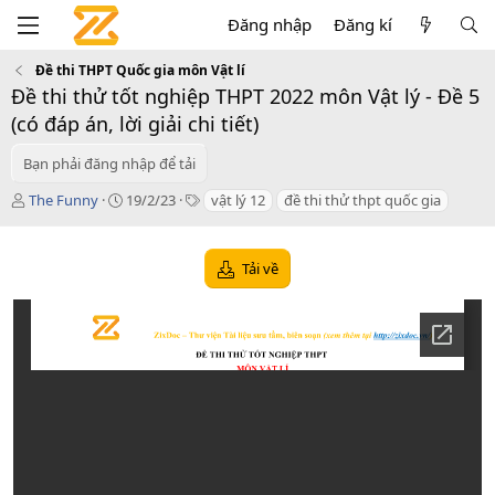
Đăng nhập
Đăng kí
Đề thi THPT Quốc gia môn Vật lí
Đề thi thử tốt nghiệp THPT 2022 môn Vật lý - Đề 5
(có đáp án, lời giải chi tiết)
Bạn phải đăng nhập để tải
T
C
T
The Funny
19/2/23
vật lý 12
đề thi thử thpt quốc gia
á
r
a
c
e
g
g
a
s
Tải về
i
t
ả
i
o
n
d
a
t
e