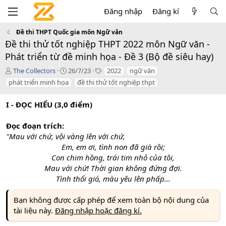
Đăng nhập
Đăng kí
Đề thi THPT Quốc gia môn Ngữ văn
Đề thi thử tốt nghiệp THPT 2022 môn Ngữ văn -
Phát triển từ đề minh họa - Đề 3 (Bộ đề siêu hay)
T
C
T
The Collectors
26/7/23
2022
ngữ văn
á
r
a
phát triển minh họa
đề thi thử tốt nghiệp thpt
c
e
g
g
a
s
I - ĐỌC HIỂU (3,0 điểm)
i
t
ả
i
o
Đọc đoạn trích:
n
"Mau với chứ, vội vàng lên với chứ,
d
Em, em ơi, tình non đã già rồi;
a
Con chim hồng, trái tim nhỏ của tôi,
t
Mau với chứ! Thời gian không đứng đợi.
e
Tình thổi gió, màu yêu lên phấp...
Bạn không được cấp phép để xem toàn bộ nội dung của
tài liệu này.
Đăng nhập hoặc đăng kí.