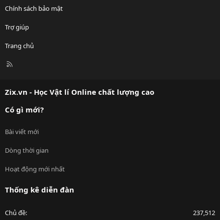
Chính sách bảo mật
Trợ giúp
Trang chủ
R
S
S
Zix.vn - Học Vật lí Online chất lượng cao
Có gì mới?
Bài viết mới
Dòng thời gian
Hoạt động mới nhất
Thống kê diễn đàn
Chủ đề
237,512