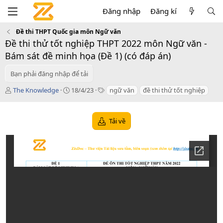
Đăng nhập
Đăng kí
Đề thi THPT Quốc gia môn Ngữ văn
Đề thi thử tốt nghiệp THPT 2022 môn Ngữ văn -
Bám sát đề minh họa (Đề 1) (có đáp án)
Bạn phải đăng nhập để tải
T
C
T
The Knowledge
18/4/23
ngữ văn
đề thi thử tốt nghiệp
á
r
a
c
e
g
g
a
s
Tải về
i
t
ả
i
o
n
d
a
t
e