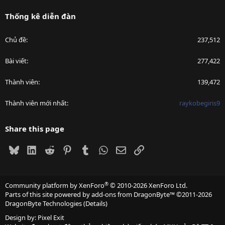
Thống kê diễn đàn
Chủ đề
237,512
Bài viết
277,422
Thành viên
139,472
Thành viên mới nhất
raykobegiris9
Share this page
Bluesky
LinkedIn
Reddit
Pinterest
Tumblr
WhatsApp
Email
Link
®
Community platform by XenForo
© 2010-2026 XenForo Ltd.
Parts of this site powered by
add-ons from DragonByte™
©2011-2026
DragonByte Technologies
(
Details
)
Design by:
Pixel Exit