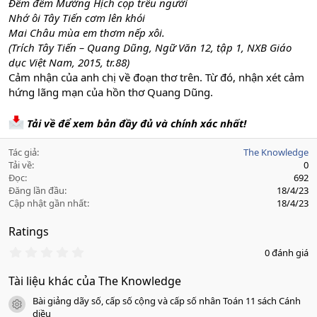
Đêm đêm Mường Hịch cọp trêu người
Nhớ ôi Tây Tiến cơm lên khói
Mai Châu mùa em thơm nếp xôi.
(Trích Tây Tiến – Quang Dũng, Ngữ Văn 12, tập 1, NXB Giáo
dục Việt Nam, 2015, tr.88)
Cảm nhận của anh chị về đoạn thơ trên. Từ đó, nhận xét cảm
hứng lãng mạn của hồn thơ Quang Dũng.
Tải về để xem bản đầy đủ và chính xác nhất!
Tác giả
The Knowledge
Tải về
0
Đọc
692
Đăng lần đầu
18/4/23
Cập nhật gần nhất
18/4/23
Ratings
0
0 đánh giá
.
0
Tài liệu khác của The Knowledge
0
s
Bài giảng dãy số, cấp số cộng và cấp số nhân Toán 11 sách Cánh
a
icon tài liệu
o
diều