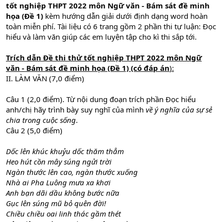
tốt nghiệp THPT
2022 môn Ngữ văn - Bám sát đề minh
họa (Đề 1)
kèm hướng dẫn giải dưới định dạng word hoàn
toàn miễn phí. Tài liệu có 6 trang gồm 2 phần thi tự luận: Đọc
hiểu và làm văn giúp các em luyện tập cho kì thi sắp tới.
Trích dẫn
Đề thi thử tốt nghiệp THPT 2022 môn Ngữ
văn - Bám sát đề minh họa (Đề 1) (có đáp án
):
II. LÀM VĂN (7,0 điểm)
Câu 1 (2,0 điểm). Từ nội dung đoạn trích phần Đọc hiểu
anh/chị hãy trình bày suy nghĩ của mình
về ý nghĩa của sự sẻ
chia trong cuộc sống
.
Câu 2 (5,0 điểm)
Dốc lên khúc khuỷu dốc thăm thẳm
Heo hút cồn mây súng ngửi trời
Ngàn thước lên cao, ngàn thước xuống
Nhà ai Pha Luông mưa xa khơi
Anh bạn dãi dầu không bước nữa
Gục lên súng mũ bỏ quên đời!
Chiều chiều oai linh thác gầm thét