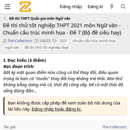
Đăng nhập
Đăng kí
Đề thi THPT Quốc gia môn Ngữ văn
Đề thi thử tốt nghiệp THPT 2021 môn Ngữ văn -
Chuẩn cấu trúc minh họa - Đề 7 (Bộ đề siêu hay)
T
C
T
The Collectors
1/8/23
2021
chuẩn cấu trúc minh họa
á
r
a
ngữ văn
đề thi thử tốt nghiệp thpt
c
e
g
g
a
s
I. Đọc hiểu (3 điểm)
i
t
Đọc đoạn trích:
ả
i
o
Bất kỳ một quan điểm nào cũng có thể thay đổi, điều quan
n
trọng là bạn có "muốn" thay đổi hay không mà thôi. Mọi thứ
d
không bỗng dưng mà có, thái độ cũng vậy. Để có một thái độ
a
sống đúng đắn...
t
e
Bạn không được cấp phép để xem toàn bộ nội dung của
tài liệu này.
Đăng nhập hoặc đăng kí.
Tác giả
The Collectors