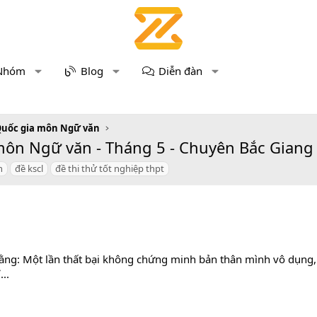
Nhóm
Blog
Diễn đàn
Quốc gia môn Ngữ văn
môn Ngữ văn - Tháng 5 - Chuyên Bắc Giang (
n
đề kscl
đề thi thử tốt nghiệp thpt
ái rằng: Một lần thất bại không chứng minh bản thân mình vô dụng
..