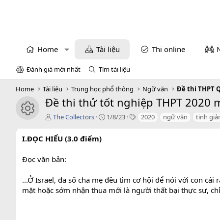
Home
Tài liệu
Thi online
Đánh giá mới nhất
Tìm tài liệu
Home
Tài liệu
Trung học phổ thông
Ngữ văn
Đề thi THPT 
Đề thi thử tốt nghiệp THPT 2020 
icon tài liệu
T
C
T
The Collectors
1/8/23
2020
ngữ văn
tinh giả
á
r
a
c
e
g
I.ĐỌC HIỂU (3.0 điểm)
g
a
s
i
t
Đọc văn bản:
ả
i
o
n
...Ở Israel, đa số cha mẹ đều tìm cơ hội để nói với con c
d
mặt hoặc sớm nhận thua mới là người thất bại thực sự, chỉ.
a
t
e