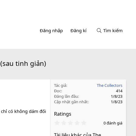
Đăng nhập
Đăng kí
Tìm kiếm
sau tinh giản)
Tác giả
The Collectors
Đọc
414
Đăng lần đầu
1/8/23
Cập nhật gần nhất
1/8/23
, chỉ có không dám đối
Ratings
0
0 đánh giá
.
0
Tài liệu khác của The
0