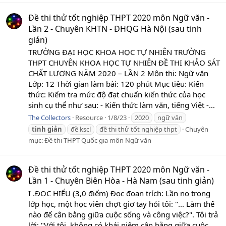
Đề thi thử tốt nghiệp THPT 2020 môn Ngữ văn -
Lần 2 - Chuyên KHTN - ĐHQG Hà Nội (sau tinh
giản)
TRƯỜNG ĐẠI HỌC KHOA HỌC TỰ NHIÊN TRƯỜNG
THPT CHUYÊN KHOA HỌC TỰ NHIÊN ĐỀ THI KHẢO SÁT
CHẤT LƯỢNG NĂM 2020 – LẦN 2 Môn thi: Ngữ văn
Lớp: 12 Thời gian làm bài: 120 phút Mục tiêu: Kiến
thức: Kiểm tra mức độ đạt chuẩn kiến thức của học
sinh cụ thể như sau: - Kiến thức làm văn, tiếng Việt -...
The Collectors
Resource
1/8/23
2020
ngữ văn
tinh
giản
đề kscl
đề thi thử tốt nghiệp thpt
Chuyên
mục:
Đề thi THPT Quốc gia môn Ngữ văn
Đề thi thử tốt nghiệp THPT 2020 môn Ngữ văn -
Lần 1 - Chuyên Biên Hòa - Hà Nam (sau tinh giản)
I .ĐỌC HIỂU (3,0 điểm) Đọc đoạn trích: Lần nọ trong
lớp học, một học viên chợt giơ tay hỏi tôi: "... Làm thế
nào để cân bằng giữa cuộc sống và công việc?". Tôi trả
lời: "Với tôi, không có khái niệm cân bằng giữa cuộc