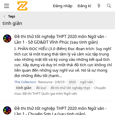
Đăng nhập
Đăng kí
Tags
tinh giản
Đề thi thử tốt nghiệp THPT 2020 môn Ngữ văn -
Lần 1 - Sở GD&ĐT Vĩnh Phúc (sau tinh giản)
I. PHẦN ĐỌC HIỂU (3.0 điểm) Đọc đoạn trích: Suy nghĩ
tích cực là một trạng thái tâm lý và cảm xúc tập trung
vào những mặt tốt và kỳ vọng vào những kết quả tích
cực. Xây dựng và duy trì một thái độ tích cực không chỉ
liên quan đến những suy nghĩ vui vẻ. Nó là sự mong
đợi những điều tốt (hạnh...
The Collectors
Resource
2/8/23
2020
ngữ văn
tinh
giản
đề kscl
đề thi thử tốt nghiệp thpt
Chuyên
mục:
Đề thi THPT Quốc gia môn Ngữ văn
Đề thi thử tốt nghiệp THPT 2020 môn Ngữ văn -
Lần 1 - Chuyên Sơn La (sau tinh giản)