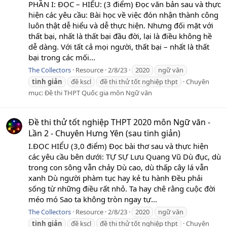
PHẦN I: ĐỌC – HIỂU: (3 điểm) Đọc văn bản sau và thực
hiện các yêu cầu: Bài học về việc đón nhận thành công
luôn thật dễ hiểu và dễ thực hiện. Nhưng đối mặt với
thất bại, nhất là thất bại đầu đời, lại là điều không hề
dễ dàng. Với tất cả mọi người, thất bại – nhất là thất
bại trong các mối...
The Collectors
Resource
2/8/23
2020
ngữ văn
tinh
giản
đề kscl
đề thi thử tốt nghiệp thpt
Chuyên
mục:
Đề thi THPT Quốc gia môn Ngữ văn
Đề thi thử tốt nghiệp THPT 2020 môn Ngữ văn -
Lần 2 - Chuyên Hưng Yên (sau tinh giản)
I.ĐỌC HIỂU (3,0 điểm) Đọc bài thơ sau và thực hiện
các yêu cầu bên dưới: TỰ SỰ Lưu Quang Vũ Dù đục, dù
trong con sông vẫn chảy Dù cao, dù thấp cây lá vẫn
xanh Dù người phàm tục hay kẻ tu hành Đều phải
sống từ những điều rất nhỏ. Ta hay chê rằng cuộc đời
méo mó Sao ta không tròn ngay tự...
The Collectors
Resource
2/8/23
2020
ngữ văn
tinh
giản
đề kscl
đề thi thử tốt nghiệp thpt
Chuyên