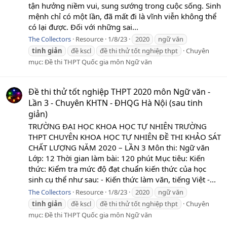
tận hưởng niềm vui, sung sướng trong cuộc sống. Sinh
mệnh chỉ có một lần, đã mất đi là vĩnh viễn không thể
có lại được. Đối với những sai...
The Collectors
Resource
1/8/23
2020
ngữ văn
tinh
giản
đề kscl
đề thi thử tốt nghiệp thpt
Chuyên
mục:
Đề thi THPT Quốc gia môn Ngữ văn
Đề thi thử tốt nghiệp THPT 2020 môn Ngữ văn -
Lần 3 - Chuyên KHTN - ĐHQG Hà Nội (sau tinh
giản)
TRƯỜNG ĐẠI HỌC KHOA HỌC TỰ NHIÊN TRƯỜNG
THPT CHUYÊN KHOA HỌC TỰ NHIÊN ĐỀ THI KHẢO SÁT
CHẤT LƯỢNG NĂM 2020 – LẦN 3 Môn thi: Ngữ văn
Lớp: 12 Thời gian làm bài: 120 phút Mục tiêu: Kiến
thức: Kiểm tra mức độ đạt chuẩn kiến thức của học
sinh cụ thể như sau: - Kiến thức làm văn, tiếng Việt -...
The Collectors
Resource
1/8/23
2020
ngữ văn
tinh
giản
đề kscl
đề thi thử tốt nghiệp thpt
Chuyên
mục:
Đề thi THPT Quốc gia môn Ngữ văn