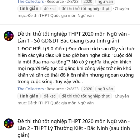
The Collectors
Resource
2/8/23
2020
ngữ văn
tinh
giản
đề kscl
đề thi thử tốt nghiệp thpt
Chuyên
mục:
Đề thi THPT Quốc gia môn Ngữ văn
Đề thi thử tốt nghiệp THPT 2020 môn Ngữ văn -
Lần 1 - Sở GD&ĐT Bắc Giang (sau tinh giản)
I. ĐỌC HIỂU (3.0 điểm) Đọc đoạn trích sau đây và thực
hiện các yêu cầu: Đã bao giờ bạn nghe câu: "Cuộc đời
là một đua ma-ra-tông"? Nó có ý nghĩa khuyến khích
mọi người tiếp tục cố gắng khi công việc trở nên khó
khăn và cần có thái độ kiên nhẫn nhưng ngoan cường
trong cuộc sống. Tuy vậy với...
The Collectors
Resource
2/8/23
2020
ngữ văn
tinh
giản
đề kscl
đề thi thử tốt nghiệp thpt
Chuyên
mục:
Đề thi THPT Quốc gia môn Ngữ văn
Đề thi thử tốt nghiệp THPT 2020 môn Ngữ văn -
Lần 2 - THPT Lý Thường Kiệt - Bắc Ninh (sau tinh
giản)