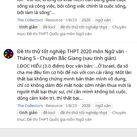
sống và công việc, bỏi công việc chính là cuộc sống,
bởi làm là sống"...
The Collectors
Resource
1/8/23
2020
ngữ văn
tinh
giản
đề kscl
đề thi thử tốt nghiệp thpt
Chuyên
mục:
Đề thi THPT Quốc gia môn Ngữ văn
Đề thi thử tốt nghiệp THPT 2020 môn Ngữ văn -
Tháng 5 - Chuyên Bắc Giang (sau tinh giản)
I.ĐỌC HIỂU (3.0 điểm) Đọc văn bản: ...Ở Israel, đa số
cha mẹ đều tìm cơ hội để nói với con cái rằng: Một lần
thất bại không chứng minh bản thân mình vô dụng,
chỉ có không dám đối mặt hoặc sớm nhận thua mới là
người thất bại thực sự, chỉ cần mình không bỏ cuộc,
dũng cảm kiên trì, thì thất bại...
The Collectors
Resource
1/8/23
2020
ngữ văn
tinh
giản
đề kscl
đề thi thử tốt nghiệp thpt
Chuyên
mục:
Đề thi THPT Quốc gia môn Ngữ văn