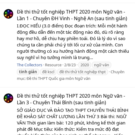
Đề thi thử tốt nghiệp THPT 2020 môn Ngữ văn -
Lần 1 - Chuyên ĐH Vinh - Nghệ An (sau tinh giản)
I.ĐỌC HIỂU (3.0 điểm) Đọc đoạn trích: Mỗi một hành
động đều dẫn đến một tác động nào đó, dù rõ ràng
hay mơ hồ, dễ chịu hay phiền toái. Đó là lý do vì sao
chúng ta cần phải chú ý tới lối cư xử của mình. Con
người thường có xu hướng hành động một cách thiếu
suy nghĩ vì họ tưởng mình là trung...
The Collectors
Resource
2/8/23
2020
ngữ văn
tinh
giản
đề kscl
đề thi thử tốt nghiệp thpt
Chuyên
mục:
Đề thi THPT Quốc gia môn Ngữ văn
Đề thi thử tốt nghiệp THPT 2020 môn Ngữ văn -
Lần 3 - Chuyên Thái Bình (sau tinh giản)
SỞ GIÁO DỤC VÀ ĐÀO TẠO THPT CHUYÊN THÁI BÌNH
ĐỀ KHẢO SÁT CHẤT LƯỢNG LẦN THỨ 3 Bài thi: NGỮ
VĂN Thời gian làm bài: 120 phút, không kể thời gian
phát đề Mục tiêu: Kiến thức: Kiểm tra mức độ đạt