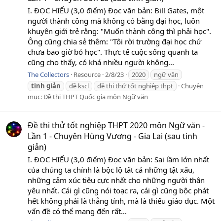
I. ĐỌC HIỂU (3,0 điểm) Đọc văn bản: Bill Gates, một
người thành công mà không có bằng đại học, luôn
khuyên giới trẻ rằng: "Muốn thành công thì phải học".
Ông cũng chia sẻ thêm: "Tôi rời trường đại học chứ
chưa bao giờ bỏ học". Thực tế cuộc sống quanh ta
cũng cho thấy, có khá nhiều người không...
The Collectors
Resource
2/8/23
2020
ngữ văn
tinh
giản
đề kscl
đề thi thử tốt nghiệp thpt
Chuyên
mục:
Đề thi THPT Quốc gia môn Ngữ văn
Đề thi thử tốt nghiệp THPT 2020 môn Ngữ văn -
Lần 1 - Chuyên Hùng Vương - Gia Lai (sau tinh
giản)
I. ĐỌC HIỂU (3,0 điểm) Đọc văn bản: Sai lầm lớn nhất
của chúng ta chính là bộc lộ tất cả những tật xấu,
những cảm xúc tiêu cực nhất cho những người thân
yêu nhất. Cái gì cũng nói toạc ra, cái gì cũng bộc phát
hết không phải là thẳng tính, mà là thiếu giáo dục. Một
vấn đề có thể mang đến rất...