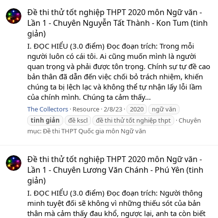
Đề thi thử tốt nghiệp THPT 2020 môn Ngữ văn -
Lần 1 - Chuyên Nguyễn Tất Thành - Kon Tum (tinh
giản)
I. ĐỌC HIỂU (3.0 điểm) Đọc đoạn trích: Trong mỗi
người luôn có cái tôi. Ai cũng muốn mình là người
quan trọng và phải được tôn trọng. Chính sự tự đề cao
bản thân đã dẫn đến việc chối bỏ trách nhiệm, khiến
chúng ta bị lệch lạc và không thể tự nhận lấy lỗi lầm
của chính mình. Chúng ta cảm thấy...
The Collectors
Resource
2/8/23
2020
ngữ văn
tinh
giản
đề kscl
đề thi thử tốt nghiệp thpt
Chuyên
mục:
Đề thi THPT Quốc gia môn Ngữ văn
Đề thi thử tốt nghiệp THPT 2020 môn Ngữ văn -
Lần 1 - Chuyên Lương Văn Chánh - Phú Yên (tinh
giản)
I. ĐỌC HIỂU (3.0 điểm) Đọc đoạn trích: Người thông
minh tuyệt đối sẽ không vì những thiếu sót của bản
thân mà cảm thấy đau khổ, ngược lại, anh ta còn biết