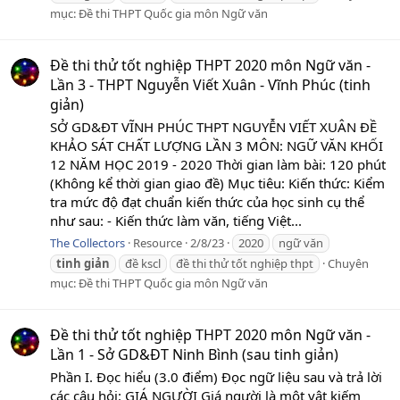
mục:
Đề thi THPT Quốc gia môn Ngữ văn
Đề thi thử tốt nghiệp THPT 2020 môn Ngữ văn -
Lần 3 - THPT Nguyễn Viết Xuân - Vĩnh Phúc (tinh
giản)
SỞ GD&ĐT VĨNH PHÚC THPT NGUYỄN VIẾT XUÂN ĐỀ
KHẢO SÁT CHẤT LƯỢNG LẦN 3 MÔN: NGỮ VĂN KHỐI
12 NĂM HỌC 2019 - 2020 Thời gian làm bài: 120 phút
(Không kể thời gian giao đề) Mục tiêu: Kiến thức: Kiểm
tra mức độ đạt chuẩn kiến thức của học sinh cụ thể
như sau: - Kiến thức làm văn, tiếng Việt...
The Collectors
Resource
2/8/23
2020
ngữ văn
tinh
giản
đề kscl
đề thi thử tốt nghiệp thpt
Chuyên
mục:
Đề thi THPT Quốc gia môn Ngữ văn
Đề thi thử tốt nghiệp THPT 2020 môn Ngữ văn -
Lần 1 - Sở GD&ĐT Ninh Bình (sau tinh giản)
Phần I. Đọc hiểu (3.0 điểm) Đọc ngữ liệu sau và trả lời
các câu hỏi: GIÁ NGƯỜI Giá người là một vật kiếm