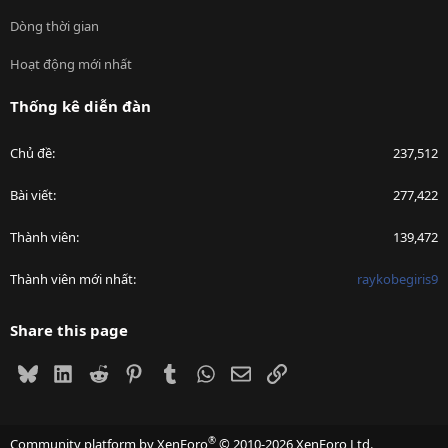
Dòng thời gian
Hoạt động mới nhất
Thống kê diễn đàn
Chủ đề
237,512
Bài viết
277,422
Thành viên
139,472
Thành viên mới nhất
raykobegiris9
Share this page
Bluesky
LinkedIn
Reddit
Pinterest
Tumblr
WhatsApp
Email
Link
®
Community platform by XenForo
© 2010-2026 XenForo Ltd.