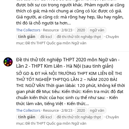
được bởi sự coi trọng người khác. Phàm người ai cũng
thích có giá; mà nói chung ai cũng có lúc được có giá.
Giá người, ai cũng có: mà rộng hay hẹp, lâu hay ngắn,
thì đó là chỗ người ta hơn...
The Collectors
Resource
2/8/23
2020
ngữ văn
tinh
giản
đề kscl
đề thi thử tốt nghiệp thpt
Chuyên
mục:
Đề thi THPT Quốc gia môn Ngữ văn
Đề thi thử tốt nghiệp THPT 2020 môn Ngữ văn -
Lần 2 - THPT Kim Liên - Hà Nội (sau tinh giản)
SỞ GD & ĐT HÀ NỘI TRƯỜNG THPT KIM LIÊN ĐỀ THI
THỬ TỐT NGHIỆP THPTQG LẦN 2 – NĂM 2020 BÀI
THI: NGỮ VĂN Thời gian làbài: 120 phút, không kể thời
gian phát đề Mục tiêu: Kiến thức: Kiểm tra mức độ đạt
chuẩn kiến thức của học sinh cụ thể như sau: - Kiến
thức làm văn, tiếng Việt - Kiến thức...
The Collectors
Resource
2/8/23
2020
ngữ văn
tinh
giản
đề kscl
đề thi thử tốt nghiệp thpt
Chuyên
mục:
Đề thi THPT Quốc gia môn Ngữ văn