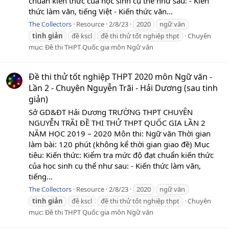
chuẩn kiến thức của học sinh cụ thể như sau: - Kiến
thức làm văn, tiếng Việt - Kiến thức văn...
The Collectors
Resource
2/8/23
2020
ngữ văn
tinh
giản
đề kscl
đề thi thử tốt nghiệp thpt
Chuyên
mục:
Đề thi THPT Quốc gia môn Ngữ văn
Đề thi thử tốt nghiệp THPT 2020 môn Ngữ văn -
Lần 2 - Chuyên Nguyễn Trãi - Hải Dương (sau tinh
giản)
Sở GD&ĐT Hải Dương TRƯỜNG THPT CHUYÊN
NGUYỄN TRÃI ĐỀ THI THỬ THPT QUỐC GIA LẦN 2
NĂM HỌC 2019 – 2020 Môn thi: Ngữ văn Thời gian
làm bài: 120 phút (không kể thời gian giao đề) Mục
tiêu: Kiến thức: Kiểm tra mức độ đạt chuẩn kiến thức
của học sinh cụ thể như sau: - Kiến thức làm văn,
tiếng...
The Collectors
Resource
2/8/23
2020
ngữ văn
tinh
giản
đề kscl
đề thi thử tốt nghiệp thpt
Chuyên
mục:
Đề thi THPT Quốc gia môn Ngữ văn