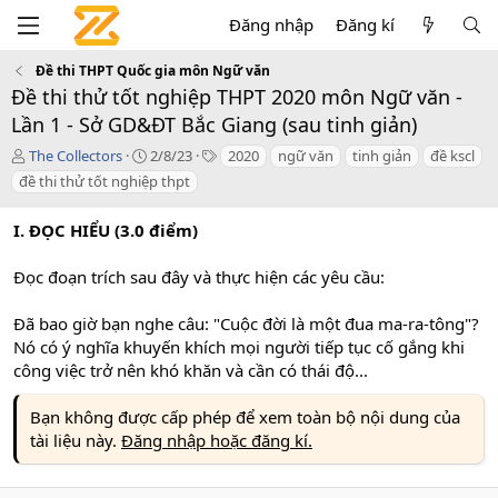
Đăng nhập
Đăng kí
Đề thi THPT Quốc gia môn Ngữ văn
Đề thi thử tốt nghiệp THPT 2020 môn Ngữ văn -
Lần 1 - Sở GD&ĐT Bắc Giang (sau tinh giản)
T
C
T
The Collectors
2/8/23
2020
ngữ văn
tinh giản
đề kscl
á
r
a
đề thi thử tốt nghiệp thpt
c
e
g
g
a
s
I. ĐỌC HIỂU (3.0 điểm)
i
t
ả
i
o
Đọc đoạn trích sau đây và thực hiện các yêu cầu:
n
d
Đã bao giờ bạn nghe câu: "Cuộc đời là một đua ma-ra-tông"?
a
Nó có ý nghĩa khuyến khích mọi người tiếp tục cố gắng khi
t
công việc trở nên khó khăn và cần có thái độ...
e
Bạn không được cấp phép để xem toàn bộ nội dung của
tài liệu này.
Đăng nhập hoặc đăng kí.