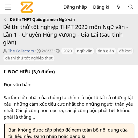
Đăng nhập
Đăng kí
Đề thi THPT Quốc gia môn Ngữ văn
Đề thi thử tốt nghiệp THPT 2020 môn Ngữ văn -
Lần 1 - Chuyên Hùng Vương - Gia Lai (sau tinh
giản)
T
C
T
The Collectors
2/8/23
2020
ngữ văn
tinh giản
đề kscl
á
r
a
đề thi thử tốt nghiệp thpt
c
e
g
g
a
s
I. ĐỌC HIỂU (3,0 điểm)
i
t
ả
i
o
Đọc văn bản:
n
d
Sai lầm lớn nhất của chúng ta chính là bộc lộ tất cả những tật
a
xấu, những cảm xúc tiêu cực nhất cho những người thân yêu
t
nhất. Cái gì cũng nói toạc ra, cái gì cũng bộc phát hết không
e
phải là thẳng...
Bạn không được cấp phép để xem toàn bộ nội dung của
tài liệu này.
Đăng nhập hoặc đăng kí.