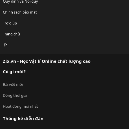
Quy định và Nội quy
Chính sách bảo mật
Trợ giúp
Trang chủ
R
S
S
Zix.vn - Học Vật lí Online chất lượng cao
Có gì mới?
Bài viết mới
Dòng thời gian
Hoạt động mới nhất
Thống kê diễn đàn