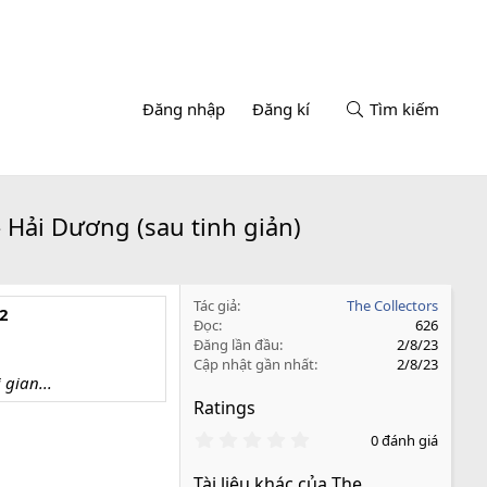
Đăng nhập
Đăng kí
Tìm kiếm
 Hải Dương (sau tinh giản)
Tác giả
The Collectors
2
Đọc
626
Đăng lần đầu
2/8/23
Cập nhật gần nhất
2/8/23
 gian...
Ratings
0
0 đánh giá
.
0
Tài liệu khác của The
0