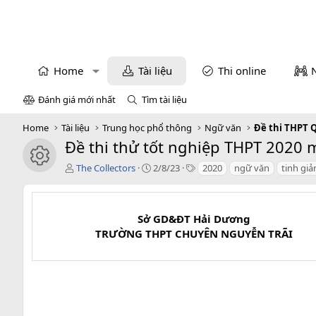
Home
Tài liệu
Thi online
Đánh giá mới nhất
Tìm tài liệu
Home
Tài liệu
Trung học phổ thông
Ngữ văn
Đề thi THPT 
Đề thi thử tốt nghiệp THPT 2020 
icon tài liệu
T
C
T
The Collectors
2/8/23
2020
ngữ văn
tinh giả
á
r
a
c
e
g
g
a
s
i
t
Sở GD&ĐT Hải Dương
ả
i
TRƯỜNG THPT CHUYÊN NGUYỄN TRÃI
o
n
d
a
t
e