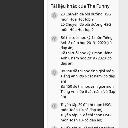
0
Tài liệu khác của The Funny
0
s
20 Chuyên đề bồi dưỡng HSG
a
icon tài liệu
o
môn Hóa Học lớp 9
20 Chuyên đề bồi dưỡng HSG
môn Hóa Học lớp 9
Đề thi cuối học kỳ 1 môn Tiếng
icon tài liệu
Anh 8 năm học 2019 - 2020 (có
đáp án)
Đề thi cuối học kỳ 1 môn Tiếng
Anh 8 năm học 2019 - 2020 (có
đáp án)
Bộ 150 đề thi học sinh giỏi môn
icon tài liệu
Tiếng Anh lớp 6 các năm (có đáp
án)
Bộ 150 đề thi học sinh giỏi môn
Tiếng Anh lớp 6 các năm (có đáp
án)
Tuyển tập 39 đề thi chọn HSG
icon tài liệu
môn Toán 10 (có đáp án)
Tuyển tập 39 đề thi chọn HSG
môn Toán 10 (có đáp án)
Tuyển tập 10 đề thi trắc nghiệm