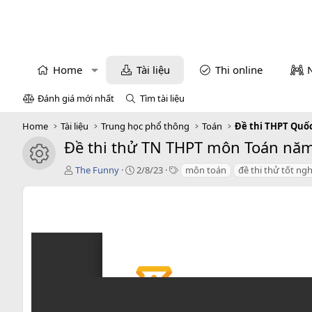
Home
Tài liệu
Thi online
Đánh giá mới nhất
Tìm tài liệu
Home
Tài liệu
Trung học phổ thông
Toán
Đề thi THPT Quố
Đề thi thử TN THPT môn Toán năm
icon tài liệu
T
C
T
The Funny
2/8/23
môn toán
đề thi thử tốt ng
á
r
a
c
e
g
g
a
s
i
t
ả
i
o
n
d
a
t
e