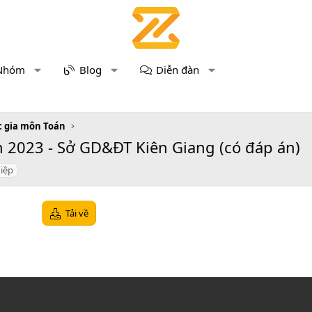
Nhóm
Blog
Diễn đàn
c gia môn Toán
 2023 - Sở GD&ĐT Kiên Giang (có đáp án)
hiệp
Tải về