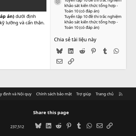
icon tài liệu
khảo sát kiến thức tổng hợp -
Toán 10 (có đáp án)
đáp án)
dưới định
Tuyển tập 10 đề thi trắc nghiệm
khảo sát kiến thức tổng hợp -
kỹ lưỡng và cẩn thận.
Toán 10 (có đáp án)
Chia sẻ tài liệu này
Bluesky
LinkedIn
Reddit
Pinterest
Tumblr
WhatsA
Email
Link
R
y định và Nội quy
Chính sách bảo mật
Trợ giúp
Trang chủ
S
S
Share this page
Bluesky
LinkedIn
Reddit
Pinterest
Tumblr
WhatsApp
Email
Link
237,512