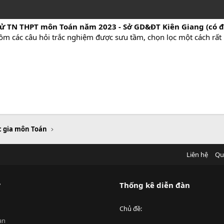
hử TN THPT môn Toán năm 2023 - Sở GD&ĐT Kiên Giang (có 
gồm các câu hỏi trắc nghiệm được sưu tầm, chọn lọc một cách rất 
c gia môn Toán
Liên hệ
Qu
?
Thống kê diễn đàn
Chủ đề
an