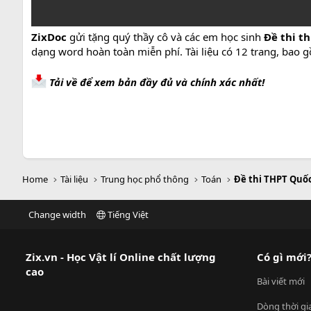
ZixDoc
gửi tặng quý thầy cô và các em học sinh
Đề thi t
dạng word hoàn toàn miễn phí. Tài liệu có 12 trang, bao 
Tải về để xem bản đầy đủ và chính xác nhất!
Home
Tài liệu
Trung học phổ thông
Toán
Đề thi THPT Quố
Change width
Tiếng Việt
Zix.vn - Học Vật lí Online chất lượng
Có gì mới
cao
Bài viết mới
Dòng thời gi