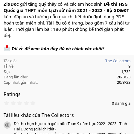
ZixDoc
gửi tặng quý thầy cô và các em học sinh
Đề thi HSG
Quốc gia THPT môn Lịch sử năm 2021 - 2022 - Bộ GD&ĐT
kèm đáp án và hướng dẫn giải chi tiết dưới định dạng PDF
hoàn toàn miễn phí. Tài liệu có 6 trang, bao gồm 7 câu hỏi tự
luận. Thời gian làm bài: 180 phút (không kể thời gian phát
đề).
Tải về để xem bản đầy đủ và chính xác nhất!
Tác giả
The Collectors
Tải về
9
Đọc
1,732
Đăng lần đầu
20/3/23
Cập nhật gần nhất
20/3/23
Ratings
0
0 đánh giá
.
0
Tài liệu khác của The Collectors
0
s
Đề thi chọn học sinh giỏi môn Toán 9 năm học 2022 - 2023 - Tỉnh
a
icon tài liệu
o
Hải Dương (giải chi tiết)