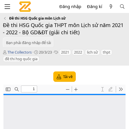
Đăng nhập
Đăng kí
Đề thi HSG Quốc gia môn Lịch sử
Đề thi HSG Quốc gia THPT môn Lịch sử năm 2021
- 2022 - Bộ GD&ĐT (giải chi tiết)
Bạn phải đăng nhập để tải
T
C
T
The Collectors
20/3/23
2021
2022
lịch sử
thpt
á
r
a
đề thi hsg quốc gia
c
e
g
g
a
s
i
t
Tải về
ả
i
o
n
d
a
t
e