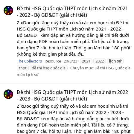
Đề thi HSG Quốc gia THPT môn Lịch sử năm 2021
- 2022 - Bộ GD&ĐT (giải chi tiết)
ZixDoc gửi tặng quý thầy cô và các em học sinh Đề thi
HSG Quốc gia THPT môn Lịch sử năm 2021 - 2022 -
Bộ GD&ĐT kèm đáp án và hướng dẫn giải chi tiết dưới
định dạng PDF hoàn toàn miễn phí. Tài liệu có 6 trang,
bao gồm 7 câu hỏi tự luận. Thời gian làm bài: 180 phút
(không kể thời gian phát đề). 📩...
The Collectors
Resource
20/3/23
2021
2022
lịch
sử
thpt
đề thi hsg quốc gia
Chuyên mục:
Đề thi HSG Quốc gia
môn Lịch sử
Đề thi HSG Quốc gia THPT môn Lịch sử năm 2022
- 2023 - Bộ GD&ĐT (giải chi tiết)
ZixDoc gửi tặng quý thầy cô và các em học sinh Đề thi
HSG Quốc gia THPT môn Lịch sử năm 2022 - 2023 -
Bộ GD&ĐT kèm đáp án và hướng dẫn giải chi tiết dưới
định dạng PDF hoàn toàn miễn phí. Tài liệu có 7 trang,
bao gồm 7 câu hỏi tự luận. Thời gian làm bài: 180 phút