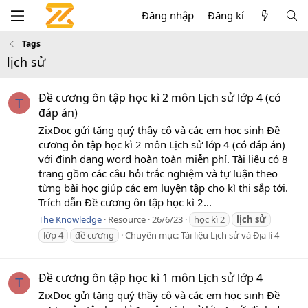
Đăng nhập
Đăng kí
Tags
lịch sử
Đề cương ôn tập học kì 2 môn Lịch sử lớp 4 (có
T
đáp án)
ZixDoc gửi tặng quý thầy cô và các em học sinh Đề
cương ôn tập học kì 2 môn Lịch sử lớp 4 (có đáp án)
với định dạng word hoàn toàn miễn phí. Tài liệu có 8
trang gồm các câu hỏi trắc nghiệm và tự luận theo
từng bài học giúp các em luyện tập cho kì thi sắp tới.
Trích dẫn Đề cương ôn tập học kì 2...
The Knowledge
Resource
26/6/23
học kì 2
lịch
sử
lớp 4
đề cương
Chuyên mục:
Tài liệu Lịch sử và Địa lí 4
Đề cương ôn tập học kì 1 môn Lịch sử lớp 4
T
ZixDoc gửi tặng quý thầy cô và các em học sinh Đề