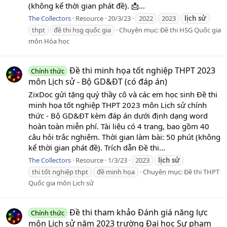
(không kể thời gian phát đề). 📩...
The Collectors
Resource
20/3/23
2022
2023
lịch
sử
thpt
đề thi hsg quốc gia
Chuyên mục:
Đề thi HSG Quốc gia
môn Hóa học
Đề thi minh họa tốt nghiệp THPT 2023
Chính thức
môn Lịch sử - Bộ GD&ĐT (có đáp án)
ZixDoc gửi tặng quý thầy cô và các em học sinh Đề thi
minh họa tốt nghiệp THPT 2023 môn Lịch sử chính
thức - Bộ GD&ĐT kèm đáp án dưới định dạng word
hoàn toàn miễn phí. Tài liệu có 4 trang, bao gồm 40
câu hỏi trắc nghiệm. Thời gian làm bài: 50 phút (không
kể thời gian phát đề). Trích dẫn Đề thi...
The Collectors
Resource
1/3/23
2023
lịch
sử
thi tốt nghiệp thpt
đề minh họa
Chuyên mục:
Đề thi THPT
Quốc gia môn Lịch sử
Đề thi tham khảo Đánh giá năng lực
Chính thức
môn Lịch sử năm 2023 trường Đại học Sư phạm