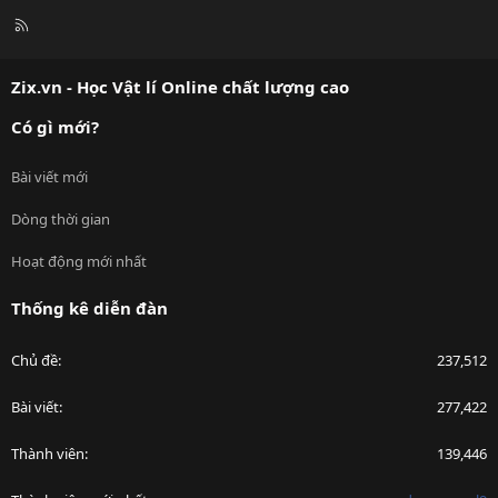
R
S
S
Zix.vn - Học Vật lí Online chất lượng cao
Có gì mới?
Bài viết mới
Dòng thời gian
Hoạt động mới nhất
Thống kê diễn đàn
Chủ đề
237,512
Bài viết
277,422
Thành viên
139,446