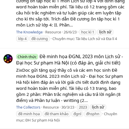
cương ôn tập học kì 1 môn Lịch sử lớp 4 với định dạng
word hoàn toàn miễn phí. Tài liệu có 12 trang gồm các
câu hỏi trắc nghiệm và tự luận giúp các em luyện tập
cho kì thi sắp tới. Trích dẫn Đề cương ôn tập học kì 1
môn Lịch sử lớp 4: II. Phần...
The Knowledge
Resource
26/6/23
học kì 1
lịch
sử
lớp 4
đề cương
Chuyên mục:
Tài liệu Lịch sử và Địa lí 4
Đề minh họa ĐGNL 2023 môn Lịch sử -
Chính thức
Đại học Sư phạm Hà Nội (có đáp án, giải chi tiết)
ZixDoc gửi tặng quý thầy cô và các em học sinh Đề
minh họa ĐGNL 2023 môn Lịch sử - Đại học Sư phạm
Hà Nội kèm đáp án và lời giải chi tiết dưới định dạng
word hoàn toàn miễn phí. Tài liệu có 13 trang, bao
gồm 2 phần: Phần trắc nghiệm và câu trả lời ngắn (8
điểm) và Phần tự luận - writting (2...
The Collectors
Resource
30/3/23
2023
lịch
sử
đề minh họa
đề tham khảo
đgnl
đhsphn
Chuyên
mục:
ĐH Sư phạm Hà Nội