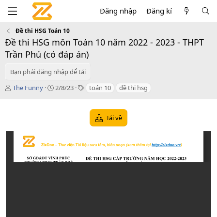
Đăng nhập
Đăng kí
Đề thi HSG Toán 10
Đề thi HSG môn Toán 10 năm 2022 - 2023 - THPT
Trần Phú (có đáp án)
Bạn phải đăng nhập để tải
T
C
T
The Funny
2/8/23
toán 10
đề thi hsg
á
r
a
c
e
g
g
a
s
Tải về
i
t
ả
i
o
n
d
a
t
e