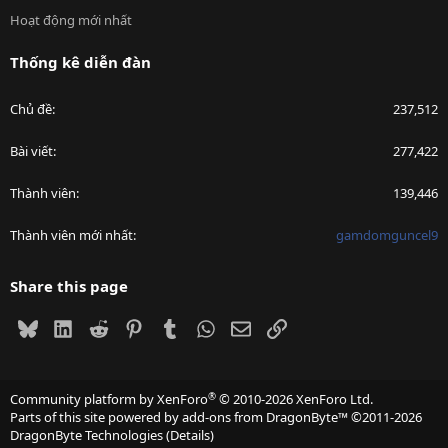
Hoạt động mới nhất
Thống kê diễn đàn
Chủ đề
237,512
Bài viết
277,422
Thành viên
139,446
Thành viên mới nhất
gamdomguncel9
Share this page
Bluesky
LinkedIn
Reddit
Pinterest
Tumblr
WhatsApp
Email
Link
®
Community platform by XenForo
© 2010-2026 XenForo Ltd.
Parts of this site powered by
add-ons from DragonByte™
©2011-2026
DragonByte Technologies
(
Details
)