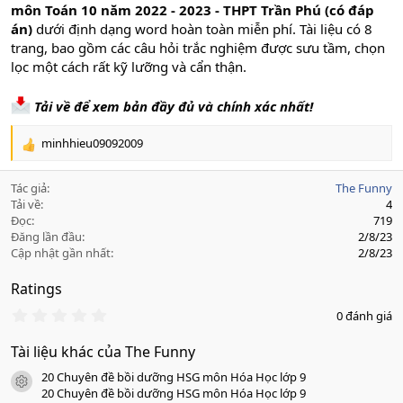
môn Toán 10 năm 2022 - 2023 - THPT Trần Phú (có đáp
án)
dưới định dạng word hoàn toàn miễn phí. Tài liệu có 8
trang, bao gồm các câu hỏi trắc nghiệm được sưu tầm, chọn
lọc một cách rất kỹ lưỡng và cẩn thận.
Tải về để xem bản đầy đủ và chính xác nhất!
minhhieu09092009
R
e
a
Tác giả
The Funny
c
Tải về
4
t
Đọc
719
i
Đăng lần đầu
2/8/23
o
Cập nhật gần nhất
2/8/23
n
s
Ratings
:
0
0 đánh giá
.
0
Tài liệu khác của The Funny
0
s
20 Chuyên đề bồi dưỡng HSG môn Hóa Học lớp 9
a
icon tài liệu
o
20 Chuyên đề bồi dưỡng HSG môn Hóa Học lớp 9