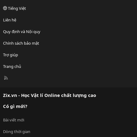
Tiếng Việt
Liên hệ
Quy định và Nội quy
Chính sách bảo mật
Trợ giúp
Trang chủ
R
S
S
Zix.vn - Học Vật lí Online chất lượng cao
Có gì mới?
Bài viết mới
Dòng thời gian