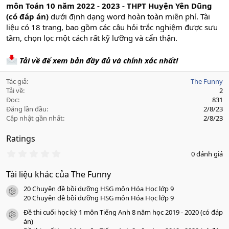
môn Toán 10 năm 2022 - 2023 - THPT Huyện Yên Dũng
(có đáp án)
dưới định dạng word hoàn toàn miễn phí. Tài
liệu có 18 trang, bao gồm các câu hỏi trắc nghiệm được sưu
tầm, chọn lọc một cách rất kỹ lưỡng và cẩn thận.
Tải về để xem bản đầy đủ và chính xác nhất!
Tác giả
The Funny
Tải về
2
Đọc
831
Đăng lần đầu
2/8/23
Cập nhật gần nhất
2/8/23
Ratings
0
0 đánh giá
.
0
Tài liệu khác của The Funny
0
s
20 Chuyên đề bồi dưỡng HSG môn Hóa Học lớp 9
a
icon tài liệu
o
20 Chuyên đề bồi dưỡng HSG môn Hóa Học lớp 9
Đề thi cuối học kỳ 1 môn Tiếng Anh 8 năm học 2019 - 2020 (có đáp
icon tài liệu
án)