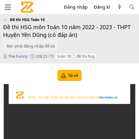
Đăng nhập
Đăng kí
Đề thi HSG Toán 10
Đề thi HSG môn Toán 10 năm 2022 - 2023 - THPT
Huyện Yên Dũng (có đáp án)
Bạn phải đăng nhập để tải
T
C
T
The Funny
2/8/23
toán 10
đề thi hsg
á
r
a
c
e
g
g
a
s
Tải về
i
t
ả
i
o
n
d
a
t
e