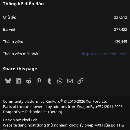
Thống kê diễn đàn
Chủ đề
237,512
Bài viết
277,422
Thành viên
139,445
Thành viên mới nhất
https://zix.vn/members/tr
Share this page
Bluesky
LinkedIn
Reddit
Pinterest
Tumblr
WhatsApp
Email
Link
®
Community platform by XenForo
© 2010-2026 XenForo Ltd.
Parts of this site powered by
add-ons from DragonByte™
©2011-2026
DragonByte Technologies
(
Details
)
Design by:
Pixel Exit
Website đang hoạt động thử nghiệm, chờ giấy phép MXH của Bộ TT &