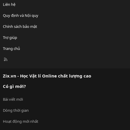
Liên hệ
Quy định và Nội quy
Chính sách bảo mật
Trợ giúp
Trang chủ
R
S
S
Zix.vn - Học Vật lí Online chất lượng cao
Có gì mới?
Bài viết mới
Dòng thời gian
Hoạt động mới nhất