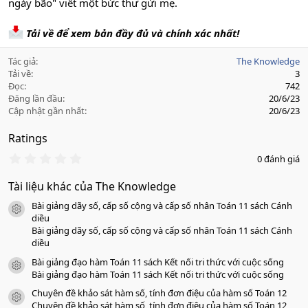
ngày bão" viết một bức thư gửi mẹ.
Tải về để xem bản đầy đủ và chính xác nhất!
Tác giả
The Knowledge
Tải về
3
Đọc
742
Đăng lần đầu
20/6/23
Cập nhật gần nhất
20/6/23
Ratings
0
0 đánh giá
.
0
Tài liệu khác của The Knowledge
0
s
Bài giảng dãy số, cấp số cộng và cấp số nhân Toán 11 sách Cánh
a
icon tài liệu
o
diều
Bài giảng dãy số, cấp số cộng và cấp số nhân Toán 11 sách Cánh
diều
Bài giảng đạo hàm Toán 11 sách Kết nối tri thức với cuộc sống
icon tài liệu
Bài giảng đạo hàm Toán 11 sách Kết nối tri thức với cuộc sống
Chuyên đề khảo sát hàm số, tính đơn điệu của hàm số Toán 12
icon tài liệu
Chuyên đề khảo sát hàm số, tính đơn điệu của hàm số Toán 12