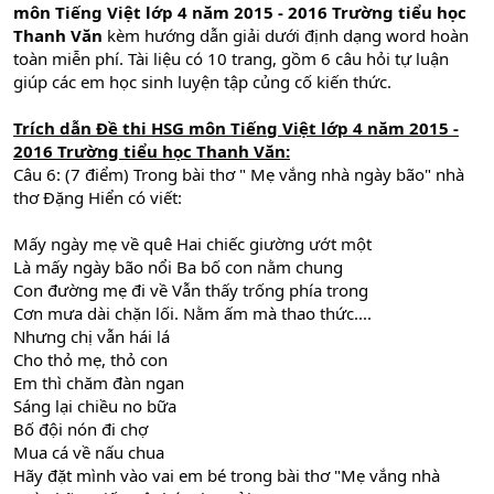
môn Tiếng Việt lớp 4 năm 2015 - 2016 Trường tiểu học
Thanh Văn
kèm hướng dẫn giải dưới định dạng word hoàn
toàn miễn phí. Tài liệu có 10 trang, gồm 6 câu hỏi tự luận
giúp các em học sinh luyện tập củng cố kiến thức.
Trích dẫn
Đề thi HSG môn Tiếng Việt lớp 4 năm 2015 -
2016 Trường tiểu học Thanh Văn:
Câu 6: (7 điểm) Trong bài thơ " Mẹ vắng nhà ngày bão" nhà
thơ Đặng Hiển có viết:
Mấy ngày mẹ về quê Hai chiếc giường ướt một
Là mấy ngày bão nổi Ba bố con nằm chung
Con đường mẹ đi về Vẫn thấy trống phía trong
Cơn mưa dài chặn lối. Nằm ấm mà thao thức....
Nhưng chị vẫn hái lá
Cho thỏ mẹ, thỏ con
Em thì chăm đàn ngan
Sáng lại chiều no bữa
Bố đội nón đi chợ
Mua cá về nấu chua
Hãy đặt mình vào vai em bé trong bài thơ "Mẹ vắng nhà