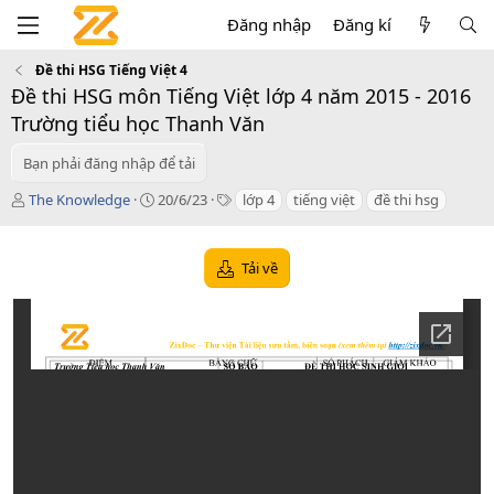
Đăng nhập
Đăng kí
Đề thi HSG Tiếng Việt 4
Đề thi HSG môn Tiếng Việt lớp 4 năm 2015 - 2016
Trường tiểu học Thanh Văn
Bạn phải đăng nhập để tải
T
C
T
The Knowledge
20/6/23
lớp 4
tiếng việt
đề thi hsg
á
r
a
c
e
g
g
a
s
Tải về
i
t
ả
i
o
n
d
a
t
e