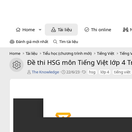
Home
Tài liệu
Thi online
Đánh giá mới nhất
Tìm tài liệu
Home
Tài liệu
Tiểu học (chương trình mới)
Tiếng Việt
Tiếng V
Đề thi HSG môn Tiếng Việt lớp 4 
icon tài liệu
T
C
T
The Knowledge
22/6/23
hsg
lớp 4
tiếng việt
á
r
a
c
e
g
g
a
s
i
t
ả
i
o
n
d
a
t
e