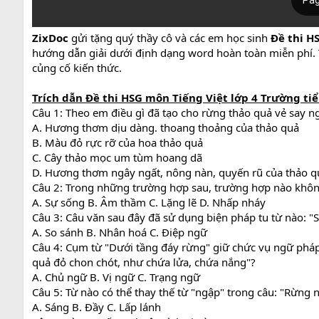
ZixDoc
gửi tặng quý thầy cô và các em học sinh
Đề thi H
hướng dẫn giải dưới định dạng word hoàn toàn miễn phí. Tà
củng cố kiến thức.
Trích dẫn Đề thi HSG môn Tiếng Việt lớp 4 Trường ti
Câu 1: Theo em điều gì đã tạo cho rừng thảo quả vẻ say 
A. Hương thơm dịu dàng. thoang thoảng của thảo quả
B. Màu đỏ rực rỡ của hoa thảo quả
C. Cây thảo mọc um tùm hoang dã
D. Hương thơm ngây ngất, nông nàn, quyến rũ của thảo q
Câu 2: Trong những trường hợp sau, trường hợp nào không
A. Sự sống B. Âm thầm C. Lặng lẽ D. Nhấp nháy
Câu 3: Câu văn sau đây đã sử dụng biện pháp tu từ nào: "S
A. So sánh B. Nhân hoá C. Điệp ngữ
Câu 4: Cụm từ "Dưới tầng đáy rừng" giữ chức vụ ngữ pháp
quả đỏ chon chót, như chứa lửa, chứa nắng"?
A. Chủ ngữ B. Vị ngữ C. Trạng ngữ
Câu 5: Từ nào có thể thay thế từ "ngập" trong câu: "Rừn
A. Sáng B. Đầy C. Lấp lánh