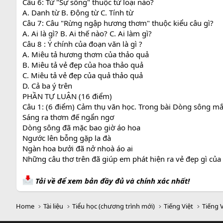
Câu 6: Từ "Sự sống" thuộc từ loại nào?
A. Danh từ B. Động từ C. Tính từ
Câu 7: Câu "Rừng ngập hương thơm" thuộc kiểu câu gì?
A. Ai là gì? B. Ai thế nào? C. Ai làm gì?
Câu 8 : Ý chính của đoạn văn là gì ?
A. Miêu tả hương thơm của thảo quả
B. Miêu tả vẻ đẹp của hoa thảo quả
C. Miêu tả vẻ đẹp của quả thảo quả
D. Cả ba ý trên
PHẦN TỰ LUẬN (16 điểm)
Câu 1: (6 điểm) Cảm thụ văn học. Trong bài Dòng sông mắ
Sáng ra thơm đế ngẩn ngơ
Dòng sông đã mặc bao giờ áo hoa
Ngước lên bỗng gặp la đà
Ngàn hoa bưởi đã nở nhoà áo ai
Những câu thơ trên đã giúp em phát hiện ra vẻ đẹp gì của
Tải về để xem bản đầy đủ và chính xác nhất!
Home
Tài liệu
Tiểu học (chương trình mới)
Tiếng Việt
Tiếng V