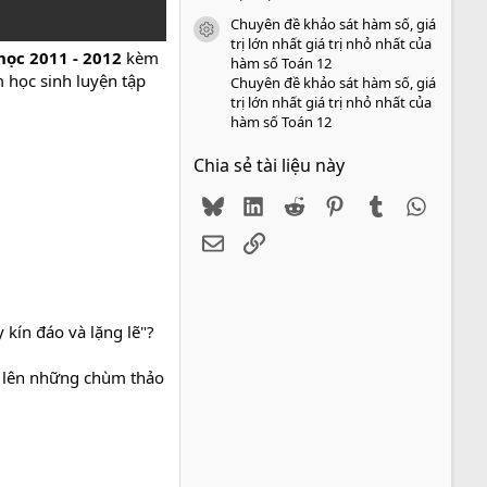
Chuyên đề khảo sát hàm số, giá
icon tài liệu
trị lớn nhất giá trị nhỏ nhất của
học 2011 - 2012
kèm
hàm số Toán 12
m học sinh luyện tập
Chuyên đề khảo sát hàm số, giá
trị lớn nhất giá trị nhỏ nhất của
hàm số Toán 12
Chia sẻ tài liệu này
Bluesky
LinkedIn
Reddit
Pinterest
Tumblr
WhatsA
Email
Link
 kín đáo và lặng lẽ"?
c lên những chùm thảo