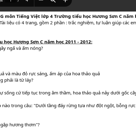
SG môn Tiếng Việt lớp 4 Trường tiểu học Hương Sơn C năm 
i liệu có 4 trang, gồm 2 phần : trắc nghiệm, tự luận giúp các e
ểu học Hương Sơn C năm học 2011 - 2012
:
ngây ngấ và ấm nóng?
uả và màu đỏ rực sáng, ấm áp của hoa thảo quả
 phải là từ láy?
ự sống cứ tiếp tục trong âm thầm, hoa thảo quả nảy dưới gốc cây
 nào trong câu: "Dưới tầng đáy rừng tựa như đột ngột, bỗng rự
g ngập hương thơm"?