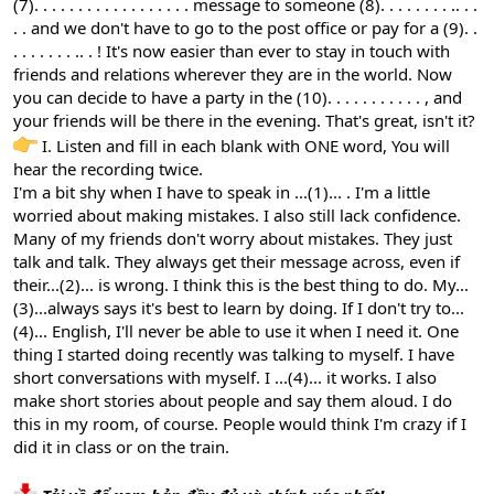
(7). . . . . . . . . . . . . . . . . . message to someone (8). . . . . . . . .. . .
. . and we don't have to go to the post office or pay for a (9). .
. . . . . . . .. . ! It's now easier than ever to stay in touch with
friends and relations wherever they are in the world. Now
you can decide to have a party in the (10). . . . . . . . . . . , and
your friends will be there in the evening. That's great, isn't it?
I. Listen and fill in each blank with ONE word, You will
hear the recording twice.
I'm a bit shy when I have to speak in ...(1)... . I'm a little
worried about making mistakes. I also still lack confidence.
Many of my friends don't worry about mistakes. They just
talk and talk. They always get their message across, even if
their...(2)... is wrong. I think this is the best thing to do. My...
(3)...always says it's best to learn by doing. If I don't try to...
(4)... English, I'll never be able to use it when I need it. One
thing I started doing recently was talking to myself. I have
short conversations with myself. I ...(4)... it works. I also
make short stories about people and say them aloud. I do
this in my room, of course. People would think I'm crazy if I
did it in class or on the train.