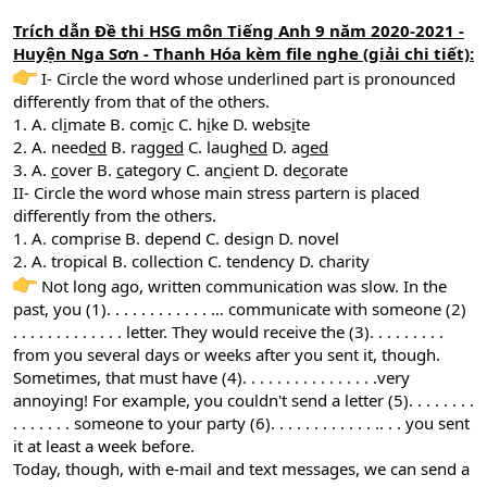
Trích dẫn Đề thi HSG môn Tiếng Anh 9 năm 2020-2021 -
Huyện Nga Sơn - Thanh Hóa kèm file nghe (giải chi tiết):
I- Circle the word whose underlined part is pronounced
differently from that of the others.
1. A. cl
i
mate B. com
i
c C. h
i
ke D. webs
i
te
2. A. need
ed
B. ragg
ed
C. laugh
ed
D. ag
ed
3. A.
c
over B.
c
ategory C. an
c
ient D. de
c
orate
II- Circle the word whose main stress partern is placed
differently from the others.
1. A. comprise B. depend C. design D. novel
2. A. tropical B. collection C. tendency D. charity
Not long ago, written communication was slow. In the
past, you (1). . . . . . . . . . . . … communicate with someone (2)
. . . . . . . . . . . . . letter. They would receive the (3). . . . . . . . .
from you several days or weeks after you sent it, though.
Sometimes, that must have (4). . . . . . . . . . . . . . . .very
annoying! For example, you couldn't send a letter (5). . . . . . . .
. . . . . . . someone to your party (6). . . . . . . . . . . . .. . . you sent
it at least a week before.
Today, though, with e-mail and text messages, we can send a