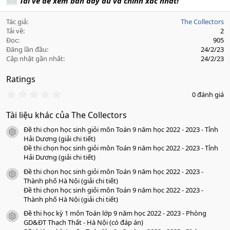
Tải về để xem bản đầy đủ và chính xác nhất!
Tác giả
The Collectors
Tải về
2
Đọc
905
Đăng lần đầu
24/2/23
Cập nhật gần nhất
24/2/23
Ratings
0
0 đánh giá
.
0
Tài liệu khác của The Collectors
0
s
Đề thi chọn học sinh giỏi môn Toán 9 năm học 2022 - 2023 - Tỉnh
a
icon tài liệu
o
Hải Dương (giải chi tiết)
Đề thi chọn học sinh giỏi môn Toán 9 năm học 2022 - 2023 - Tỉnh
Hải Dương (giải chi tiết)
Đề thi chọn học sinh giỏi môn Toán 9 năm học 2022 - 2023 -
icon tài liệu
Thành phố Hà Nội (giải chi tiết)
Đề thi chọn học sinh giỏi môn Toán 9 năm học 2022 - 2023 -
Thành phố Hà Nội (giải chi tiết)
Đề thi học kỳ 1 môn Toán lớp 9 năm học 2022 - 2023 - Phòng
icon tài liệu
GD&ĐT Thạch Thất - Hà Nội (có đáp án)