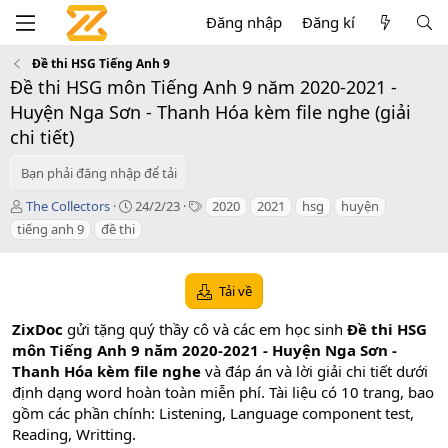
Đăng nhập
Đăng kí
Đề thi HSG Tiếng Anh 9
Đề thi HSG môn Tiếng Anh 9 năm 2020-2021 -
Huyện Nga Sơn - Thanh Hóa kèm file nghe (giải
chi tiết)
Bạn phải đăng nhập để tải
T
C
T
The Collectors
24/2/23
2020
2021
hsg
huyện
á
r
a
tiếng anh 9
đề thi
c
e
g
g
a
s
i
t
Tải về
ả
i
o
ZixDoc
gửi tặng quý thầy cô và các em học sinh
Đề thi HSG
n
d
môn Tiếng Anh 9 năm 2020-2021 - Huyện Nga Sơn -
a
Thanh Hóa kèm file nghe
và đáp án và lời giải chi tiết dưới
t
định dạng word hoàn toàn miễn phí. Tài liệu có 10 trang, bao
e
gồm các phần chính: Listening, Language component test,
Reading, Writting.