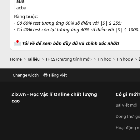
aBa
acba
Ràng buộc:
·
Có 60% test tương ứng 60% số điểm với |S| ≤ 255;
·
Có 40% test còn lại tương ứng 40% số điểm với |S| ≤ 1000.
Tải về để xem bản đầy đủ và chính xác nhất!
Home
Tài liệu
THCS (chương trình mới)
Tin học
Tin học 9
Change width
Tiếng Việt
Zix.vn - Học Vật lí Online chất lượng
Có gì mới
cao
Bài viết mới
Dòng thời gi
Hoạt động m