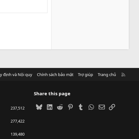
R
y định và Nội quy
Chính sách bảo mật
Trợ giúp
Trang chủ
S
S
Share this page
Bluesky
LinkedIn
Reddit
Pinterest
Tumblr
WhatsApp
Email
Link
237,512
277,422
139,480