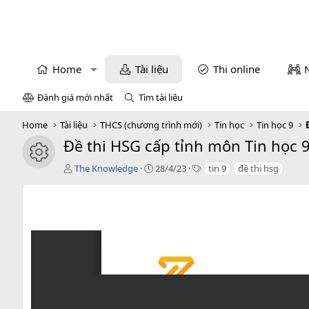
Home
Tài liệu
Thi online
Đánh giá mới nhất
Tìm tài liệu
Home
Tài liệu
THCS (chương trình mới)
Tin học
Tin học 9
Đề thi HSG cấp tỉnh môn Tin học
icon tài liệu
T
C
T
The Knowledge
28/4/23
tin 9
đề thi hsg
á
r
a
c
e
g
g
a
s
i
t
ả
i
o
n
d
a
t
e