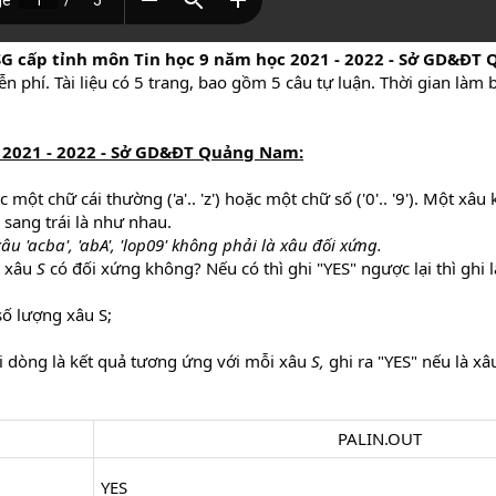
SG cấp tỉnh môn Tin học 9 năm học 2021 - 2022 - Sở GD&Đ
n phí. Tài liệu có 5 trang, bao gồm 5 câu tự luận. Thời gian làm 
c 2021 - 2022 - Sở GD&ĐT Quảng Nam:
 một chữ cái thường ('a'.. 'z') hoặc một chữ số ('0'.. '9'). Một xâu 
 sang trái là như nhau.
xâu 'acba', 'abA', 'lop09' không phải là xâu đối xứng.
t xâu
S
có đối xứng không? Nếu có thì ghi "YES" ngược lại thì ghi l
 số lượng xâu S;
 dòng là kết quả tương ứng với mỗi xâu
S,
ghi ra "YES" nếu là x
PALIN.OUT​
YES