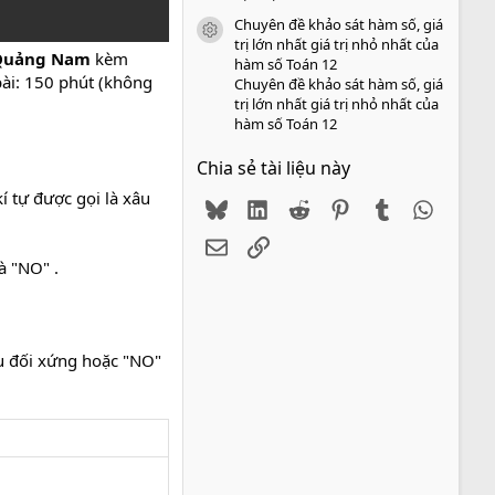
Chuyên đề khảo sát hàm số, giá
icon tài liệu
trị lớn nhất giá trị nhỏ nhất của
T Quảng Nam
kèm
hàm số Toán 12
bài: 150 phút (không
Chuyên đề khảo sát hàm số, giá
trị lớn nhất giá trị nhỏ nhất của
hàm số Toán 12
Chia sẻ tài liệu này
kí tự được gọi là xâu
Bluesky
LinkedIn
Reddit
Pinterest
Tumblr
WhatsA
Email
Link
à "NO" .
âu đối xứng hoặc "NO"