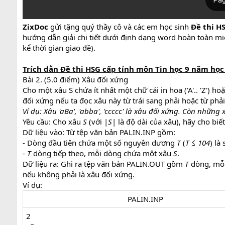
ZixDoc
gửi tặng quý thầy cô và các em học sinh
Đề thi H
hướng dẫn giải chi tiết dưới định dạng word hoàn toàn miễ
kể thời gian giao đề).
Trích dẫn
Đề thi HSG cấp tỉnh môn Tin học 9 năm họ
Bài 2. (5.0 điểm) Xâu đối xứng
Cho một xâu S chứa ít nhất một chữ cái in hoa ('A'.. 'Z') hoặc
đối xứng nếu ta đọc xâu này từ trái sang phải hoặc từ phải
Ví dụ: Xâu 'aBa', 'abba', 'ccccc' là xâu đối xứng. Còn những 
Yêu cầu: Cho xâu
S
(với |
S
| là độ dài của xâu), hãy cho biế
Dữ liệu vào: Từ tệp văn bản PALIN.INP gồm:
- Dòng đầu tiên chứa một số nguyên dương
T
(
T ≤ 104
) là
-
T
dòng tiếp theo, mỗi dòng chứa một xâu
S
.
Dữ liệu ra: Ghi ra tệp văn bản PALIN.OUT gồm
T
dòng, mỗi
nếu không phải là xâu đối xứng.
Ví dụ:
PALIN.INP​
2