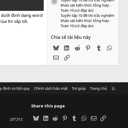
icon tài liệu
khảo sát kiến thức tổng hợp -
Toán 10 (có đáp án)
) dưới định dạng word
Tuyển tập 10 đề thi trắc nghiệm
khảo sát kiến thức tổng hợp -
ùa thi sắp tới.
Toán 10 (có đáp án)
Chia sẻ tài liệu này
Bluesky
LinkedIn
Reddit
Pinterest
Tumblr
WhatsA
Email
Link
R
y định và Nội quy
Chính sách bảo mật
Trợ giúp
Trang chủ
S
S
Share this page
Bluesky
LinkedIn
Reddit
Pinterest
Tumblr
WhatsApp
Email
Link
237,512