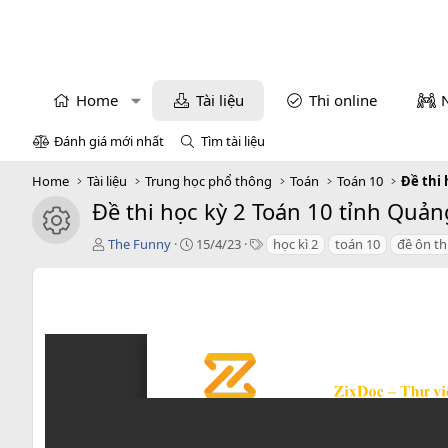
Home
Tài liệu
Thi online
Đánh giá mới nhất
Tìm tài liệu
Home
Tài liệu
Trung học phổ thông
Toán
Toán 10
Đề thi 
Đề thi học kỳ 2 Toán 10 tỉnh Quả
icon tài liệu
T
C
T
The Funny
15/4/23
học kì 2
toán 10
đề ôn th
á
r
a
c
e
g
g
a
s
i
t
ả
i
o
n
d
a
t
e