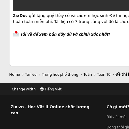
ZixDoc
gửi tặng quý thầy cô và các em học sinh Đề thi h
hoàn toàn miễn phí. Tài liệu có 7 trang cùng với đó là cá
Tải về để xem bản đầy đủ và chính xác nhất!
Home
Tài liệu
Trung học phổ thông
Toán
Toán 10
Đề thi 
Change width
Tiếng Việt
Zix.vn - Học Vật lí Online chất lượng
Có gì mới
cao
Bài viết mới
Dòng thời gi