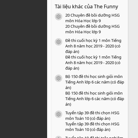
0
Tài liệu khác của The Funny
0
s
20 Chuyên đề bồi dưỡng HSG
a
icon tài liệu
o
môn Hóa Học lớp 9
20 Chuyên đề bồi dưỡng HSG
môn Hóa Học lớp 9
Đề thi cuối học kỳ 1 môn Tiếng
icon tài liệu
Anh 8 năm học 2019 - 2020 (có
đáp án)
Đề thi cuối học kỳ 1 môn Tiếng
Anh 8 năm học 2019 - 2020 (có
đáp án)
Bộ 150 đề thi học sinh giỏi môn
icon tài liệu
Tiếng Anh lớp 6 các năm (có đáp
án)
Bộ 150 đề thi học sinh giỏi môn
Tiếng Anh lớp 6 các năm (có đáp
án)
Tuyển tập 39 đề thi chọn HSG
icon tài liệu
môn Toán 10 (có đáp án)
Tuyển tập 39 đề thi chọn HSG
môn Toán 10 (có đáp án)
Tuyển tập 10 đề thi trắc nghiệm