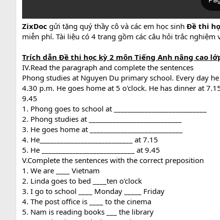
ZixDoc
gửi tặng quý thầy cô và các em học sinh
Đề thi
họ
miễn phí. Tài liệu có 4 trang gồm các câu hỏi trắc nghiệm v
Trích dẫn Đề thi
học kỳ 2
môn Tiếng Anh nâng cao l
IV.Read the paragraph and complete the sentences
Phong studies at Nguyen Du primary school. Every day he ge
4.30 p.m. He goes home at 5 o'clock. He has dinner at 7.1
9.45
1. Phong goes to school at ___________________________
2. Phong studies at ___________________________
3. He goes home at ___________________________
4. He___________________________ at 7.15
5. He ___________________________ at 9.45
V.Complete the sentences with the correct preposition
1. We are ____ Vietnam
2. Linda goes to bed ____ten o'clock
3. I go to school ____ Monday _____ Friday
4. The post office is ____ to the cinema
5. Nam is reading books ___ the library