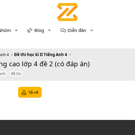
Nhóm
Blog
Diễn đàn
Anh 4
Đề thi học kì II Tiếng Anh 4
g cao lớp 4 đề 2 (có đáp án)
anh
đề thi
Tải về