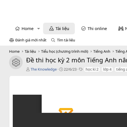
Home
Tài liệu
Thi online
Đánh giá mới nhất
Tìm tài liệu
Home
Tài liệu
Tiểu học (chương trình mới)
Tiếng Anh
Tiếng 
Đề thi học kỳ 2 môn Tiếng Anh nân
icon tài liệu
T
C
T
The Knowledge
22/6/23
học kì 2
lớp 4
tiếng 
á
r
a
c
e
g
g
a
s
i
t
ả
i
o
n
d
a
t
e