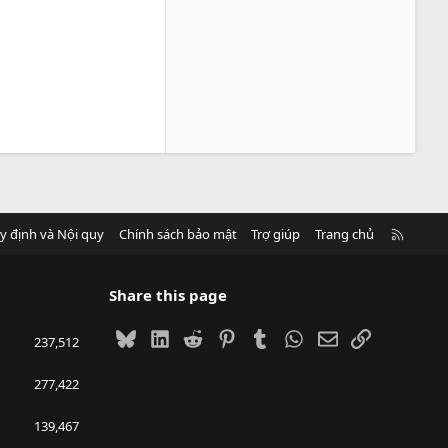
R
y định và Nội quy
Chính sách bảo mật
Trợ giúp
Trang chủ
S
S
Share this page
Bluesky
LinkedIn
Reddit
Pinterest
Tumblr
WhatsApp
Email
Link
237,512
277,422
139,467