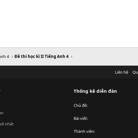
Anh 4
Đề thi học kì II Tiếng Anh 4
Liên hệ
Qu
?
Thống kê diễn đàn
Chủ đề
an
Bài viết
ới nhất
Thành viên