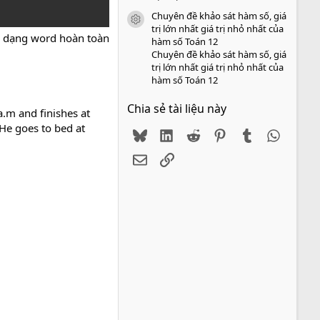
Chuyên đề khảo sát hàm số, giá
icon tài liệu
trị lớn nhất giá trị nhỏ nhất của
h dạng word hoàn toàn
hàm số Toán 12
Chuyên đề khảo sát hàm số, giá
trị lớn nhất giá trị nhỏ nhất của
hàm số Toán 12
Chia sẻ tài liệu này
a.m and finishes at
 He goes to bed at
Bluesky
LinkedIn
Reddit
Pinterest
Tumblr
WhatsA
Email
Link