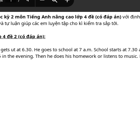
c kỳ 2
môn Tiếng Anh nâng cao lớp
4 đề (có đáp án)
với địn
à tự luận giúp các em luyện tập cho kì kiểm tra sắp tới.
ớp
4 đề 2 (có đáp án)
:
ts ut at 6.30. He goes to school at 7 a.m. School starts at 7.30 
5 in the evening. Then he does his homework or listens to music.