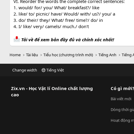
VI. Reorder the words the complete correct sentences:
1. would/ for/ you/ What/ breakfast?/ like
2. like/ to/ picnic/ have/ Would/ with/ us?/ you/ a
3. do/ their/ they/ What/ free/ time?/ do/ in
4. I/ like/ very/ camels/ much./ don't
Tải về để xem bản đầy đủ và chính xác nhất!
Home
Tài liệu
Tiểu học (chương trình mới)
Tiếng Anh
Tiếng 
Change width
Tiếng Việt
Zix.vn - Học Vật lí Online chất lượng
Có gì mới
cao
Bài viết mới
Dòng thời gi
Hoạt động m