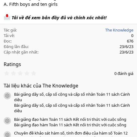
A. Fifth boys and ten girls
Tải về để xem bản đầy đủ và chính xác nhất!
Tác giả
The Knowledge
Tải về
0
Đọc
676
Đăng lần đầu
23/6/23
Cập nhật gần nhất
23/6/23
Ratings
0
0 đánh giá
.
0
Tài liệu khác của The Knowledge
0
s
Bài giảng dãy số, cấp số cộng và cấp số nhân Toán 11 sách Cánh
a
icon tài liệu
o
diều
Bài giảng dãy số, cấp số cộng và cấp số nhân Toán 11 sách Cánh
diều
Bài giảng đạo hàm Toán 11 sách Kết nối tri thức với cuộc sống
icon tài liệu
Bài giảng đạo hàm Toán 11 sách Kết nối tri thức với cuộc sống
Chuyên đề khảo sát hàm số, tính đơn điệu của hàm số Toán 12
icon tài liệu