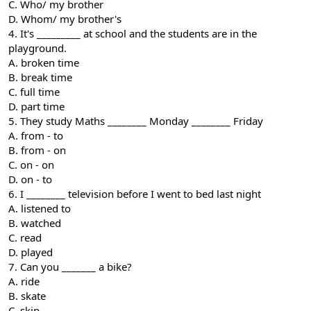
C. Who/ my brother
D. Whom/ my brother's
4. It's _________ at school and the students are in the
playground.
A. broken time
B. break time
C. full time
D. part time
5. They study Maths ________ Monday ________ Friday
A. from - to
B. from - on
C. on - on
D. on - to
6. I ________ television before I went to bed last night
A. listened to
B. watched
C. read
D. played
7. Can you _______ a bike?
A. ride
B. skate
C. skip