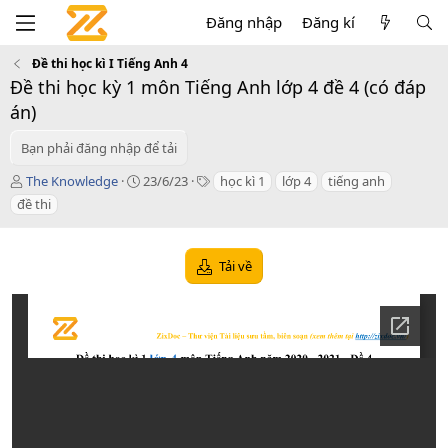
Đăng nhập
Đăng kí
Đề thi học kì I Tiếng Anh 4
Đề thi học kỳ 1 môn Tiếng Anh lớp 4 đề 4 (có đáp
án)
Bạn phải đăng nhập để tải
T
C
T
The Knowledge
23/6/23
học kì 1
lớp 4
tiếng anh
á
r
a
đề thi
c
e
g
g
a
s
i
t
Tải về
ả
i
o
n
d
a
t
e