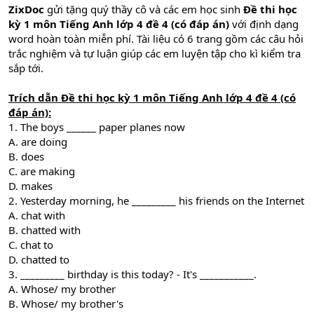
ZixDoc
gửi tặng quý thầy cô và các em học sinh
Đề thi học
kỳ 1 môn Tiếng Anh lớp 4 đề 4 (
có đáp án)
với định dạng
word hoàn toàn miễn phí. Tài liệu có 6 trang gồm các câu hỏi
trắc nghiệm và tự luận giúp các em luyện tập cho kì kiểm tra
sắp tới.
Trích dẫn Đề thi học kỳ 1 môn Tiếng Anh lớp 4 đề 4 (có
đáp án):
1. The boys ______ paper planes now
A. are doing
B. does
C. are making
D. makes
2. Yesterday morning, he _________ his friends on the Internet
A. chat with
B. chatted with
C. chat to
D. chatted to
3. _________ birthday is this today? - It's ___________.
A. Whose/ my brother
B. Whose/ my brother's