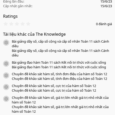
Đăng lần đầu
15/6/23
Cập nhật gần nhất
15/6/23
Ratings
0
0 đánh giá
.
0
Tài liệu khác của The Knowledge
0
s
Bài giảng dãy số, cấp số cộng và cấp số nhân Toán 11 sách Cánh
a
icon tài liệu
o
diều
Bài giảng dãy số, cấp số cộng và cấp số nhân Toán 11 sách Cánh
diều
Bài giảng đạo hàm Toán 11 sách Kết nối tri thức với cuộc sống
icon tài liệu
Bài giảng đạo hàm Toán 11 sách Kết nối tri thức với cuộc sống
Chuyên đề khảo sát hàm số, tính đơn điệu của hàm số Toán 12
icon tài liệu
Chuyên đề khảo sát hàm số, tính đơn điệu của hàm số Toán 12
Chuyên đề khảo sát hàm số, cực trị của hàm số Toán 12
icon tài liệu
Chuyên đề khảo sát hàm số, cực trị của hàm số Toán 12
Chuyên đề khảo sát hàm số, giá trị lớn nhất giá trị nhỏ nhất của
icon tài liệu
hàm số Toán 12
Chuyên đề khảo sát hàm số, giá trị lớn nhất giá trị nhỏ nhất của
hàm số Toán 12