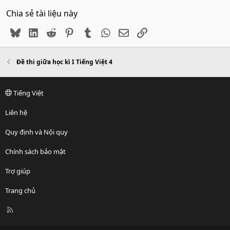
Chia sẻ tài liệu này
Bluesky
LinkedIn
Reddit
Pinterest
Tumblr
WhatsApp
Email
Link
Đề thi giữa học kì I Tiếng Việt 4
Tiếng Việt
Liên hệ
Quy định và Nội quy
Chính sách bảo mật
Trợ giúp
Trang chủ
R
S
S