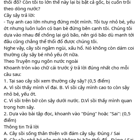
thổi đổ? Còn tôi to lớn thế này lại bị bật cả gốc, bị cuốn trôi
theo dòng nước?
Cây sậy trả lời:
- Tuy anh cao lớn nhưng đứng một mình. Tôi tuy nhỏ bé, yếu
ớt nhưng luôn luôn có bạn bè đứng bên cạnh tôi. Chúng tôi
dựa vào nhau để chống lại gió bão, nên gió bão dù mạnh tới
đâu cũng chẳng thể thổi đổ được chúng tôi.
Nghe vậy, cây sồi ngậm ngùi, xấu hổ. Nó không còn dám coi
thường cây sậy bé nhỏ yếu ớt nữa.
Theo Truyện ngụ ngôn nước ngoài
Khoanh tròn vào chữ cái trước ý trả lời đúng nhất cho mỗi
câu sau:
1. Tại sao cây sồi xem thường cây sậy? (0,5 điểm)
A. Vì sồi thấy mình vĩ đại. B. Vì sồi cậy mình cao to còn sậy
nhỏ bé, yếu ớt.
C. Vì sồi trên bờ còn sậy dưới nước. D.Vì sồi thấy mình quan
trọng hơn sậy.
2. Dựa vào bài tập đọc, khoanh vào "Đúng" hoặc "Sai": (0,5
điểm)
Thông tin Trả lời
A. Cây sồi sống thân thiện với đám cây sậy. Đúng / Sai
B. Cây sậy nhỏ bé nên mới không bị bão thổi đổ . Đúng / Sai