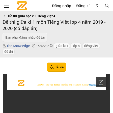
Đăng nhập
Đăng kí
Đề thi giữa học kì I Tiếng Việt 4
Đề thi giữa kì 1 môn Tiếng Việt lớp 4 năm 2019 -
2020 (có đáp án)
Bạn phải đăng nhập để tải
T
C
T
The Knowledge
15/6/23
giữa kì 1
lớp 4
tiếng việt
á
r
a
đề thi
c
e
g
g
a
s
i
t
Tải về
ả
i
o
n
d
a
t
e