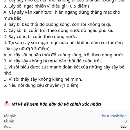
3. Cây sồi ngạc nhiên vì điều gì? (0.5 điểm)
A. Cây sậy vẫn xanh tươi, hiên ngang đứng thẳng mặc cho
mưa bão
B. Sậy bị bão thổi đổ xuống sông, còn sồi không bị gì.
C. Cây sồi bị cuốn trôi theo dòng nước đỏ ngầu phù sa.
D. Sậy cũng bị cuốn theo dòng nước.
4. Tại sao cây sồi ngậm ngùi xấu hổ, không dám coi thường
cây sậy nữa?(0.5 điểm)
A. Vì cây sồi bị bão thổi đổ xuống sông, trôi theo dòng nước.
B. Vì cây sậy không bị mưa bão thổi đổ cuốn trôi.
C. Vì sồi hiểu được sức mạnh đoàn kết của những cây sậy bé
nhỏ.
D. Vì sồi thấy sậy không kiêng nể mình.
5. Nêu nội dung câu chuyện?(1 điểm)
Tải về để xem bản đầy đủ và chính xác nhất!
Tác giả
The Knowledge
Tải về
0
Đọc
625