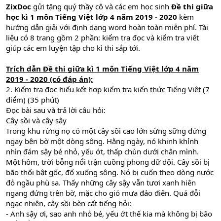
ZixDoc
gửi tặng quý thầy cô và các em học sinh
Đề thi giữa
học kì 1 môn Tiếng Việt lớp 4 năm 2019 - 2020
kèm
hướng dẫn giải với định dạng word hoàn toàn miễn phí. Tài
liệu có 8 trang gồm 2 phần: kiểm tra đọc và kiểm tra viết
giúp các em luyện tập cho kì thi sắp tới.
Trích dẫn
Đề thi giữa kì 1 môn Tiếng Việt lớp 4 năm
2019 - 2020
(có đáp án)
:
2. Kiểm tra đọc hiểu kết hợp kiểm tra kiến thức Tiếng Việt (7
điểm) (35 phút)
Đọc bài sau và trả lời câu hỏi:
Cây sồi và cây sậy
Trong khu rừng nọ có một cây sồi cao lớn sừng sững đứng
ngay bên bờ một dòng sông. Hằng ngày, nó khinh khỉnh
nhìn đám sậy bé nhỏ, yếu ớt, thấp chùn dưới chân mình.
Một hôm, trời bỗng nổi trận cuồng phong dữ dội. Cây sồi bị
bão thổi bật gốc, đổ xuống sông. Nó bị cuốn theo dòng nước
đỏ ngầu phù sa. Thấy những cây sậy vẫn tươi xanh hiên
ngang đứng trên bờ, mặc cho gió mưa đảo điên. Quá đỗi
ngạc nhiên, cây sồi bèn cất tiếng hỏi:
- Anh sậy ơi, sao anh nhỏ bé, yếu ớt thế kia mà không bị bão