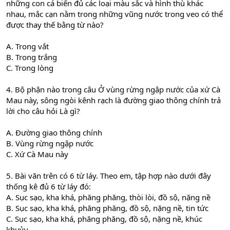
những con cá biển đủ các loại màu sắc và hình thù khác
nhau, mắc cạn nằm trong những vũng nước trong veo có thể
được thay thế bằng từ nào?
A. Trong vắt
B. Trong trắng
C. Trong lòng
4. Bộ phận nào trong câu Ở vùng rừng ngập nước của xứ Cà
Mau này, sông ngòi kênh rạch là đường giao thông chính trả
lời cho câu hỏi Là gì?
A. Đường giao thông chính
B. Vùng rừng ngập nước
C. Xứ Cà Mau này
5. Bài văn trên có 6 từ láy. Theo em, tập hợp nào dưới đây
thống kê đủ 6 từ láy đó:
A. Sục sạo, kha khá, phăng phăng, thòi lòi, đồ sộ, nặng nề
B. Sục sạo, kha khá, phăng phăng, đồ sộ, nặng nề, tin tức
C. Sục sạo, kha khá, phăng phăng, đồ sộ, nặng nề, khúc
khuỷu