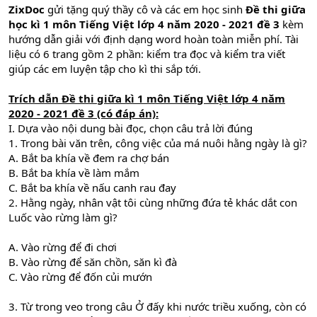
ZixDoc
gửi tặng quý thầy cô và các em học sinh
Đề thi giữa
học kì 1 môn Tiếng Việt lớp 4 năm 2020 - 2021 đề 3
kèm
hướng dẫn giải với định dạng word hoàn toàn miễn phí. Tài
liệu có 6 trang gồm 2 phần: kiểm tra đọc và kiểm tra viết
giúp các em luyện tập cho kì thi sắp tới.
Trích dẫn
Đề thi giữa kì 1 môn Tiếng Việt lớp 4 năm
2020 - 2021 đề 3 (có đáp án)
:
I. Dựa vào nội dung bài đọc, chọn câu trả lời đúng
1. Trong bài văn trên, công việc của má nuôi hằng ngày là gì?
A. Bắt ba khía về đem ra chợ bán
B. Bắt ba khía về làm mắm
C. Bắt ba khía về nấu canh rau đay
2. Hằng ngày, nhân vật tôi cùng những đứa tẻ khác dắt con
Luốc vào rừng làm gì?
A. Vào rừng để đi chơi
B. Vào rừng để săn chồn, săn kì đà
C. Vào rừng để đốn củi mướn
3. Từ trong veo trong câu Ở đấy khi nước triều xuống, còn có