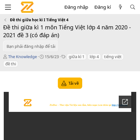
Đăng nhập
Đăng kí
Đề thi giữa học kì I Tiếng Việt 4
Đề thi giữa kì 1 môn Tiếng Việt lớp 4 năm 2020 -
2021 đề 3 (có đáp án)
Bạn phải đăng nhập để tải
T
C
T
The Knowledge
15/6/23
giữa kì 1
lớp 4
tiếng việt
á
r
a
đề thi
c
e
g
g
a
s
i
t
Tải về
ả
i
o
n
d
a
t
e