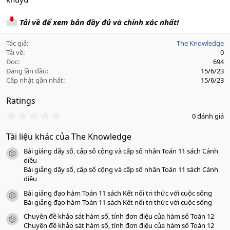
Tải về để xem bản đầy đủ và chính xác nhất!
Tác giả
The Knowledge
Tải về
0
Đọc
694
Đăng lần đầu
15/6/23
Cập nhật gần nhất
15/6/23
Ratings
0
0 đánh giá
.
0
Tài liệu khác của The Knowledge
0
s
Bài giảng dãy số, cấp số cộng và cấp số nhân Toán 11 sách Cánh
a
icon tài liệu
o
diều
Bài giảng dãy số, cấp số cộng và cấp số nhân Toán 11 sách Cánh
diều
Bài giảng đạo hàm Toán 11 sách Kết nối tri thức với cuộc sống
icon tài liệu
Bài giảng đạo hàm Toán 11 sách Kết nối tri thức với cuộc sống
Chuyên đề khảo sát hàm số, tính đơn điệu của hàm số Toán 12
icon tài liệu
Chuyên đề khảo sát hàm số, tính đơn điệu của hàm số Toán 12