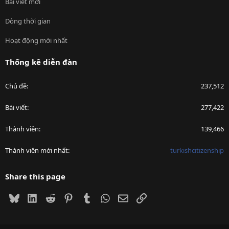
Bài viết mới
Dòng thời gian
Hoạt động mới nhất
Thống kê diễn đàn
Chủ đề
237,512
Bài viết
277,422
Thành viên
139,466
Thành viên mới nhất
turkishcitizenship
Share this page
Bluesky
LinkedIn
Reddit
Pinterest
Tumblr
WhatsApp
Email
Link