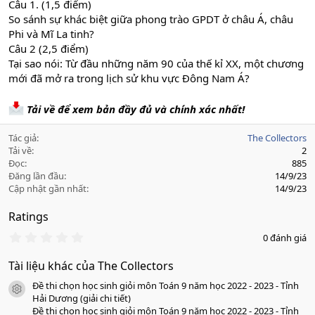
Câu 1. (1,5 điểm)
So sánh sự khác biệt giữa phong trào GPDT ở châu Á, châu
Phi và Mĩ La tinh?
Câu 2 (2,5 điểm)
Tại sao nói: Từ đầu những năm 90 của thế kỉ XX, một chương
mới đã mở ra trong lịch sử khu vực Đông Nam Á?
Tải về để xem bản đầy đủ và chính xác nhất!
Tác giả
The Collectors
Tải về
2
Đọc
885
Đăng lần đầu
14/9/23
Cập nhật gần nhất
14/9/23
Ratings
0
0 đánh giá
.
0
Tài liệu khác của The Collectors
0
s
Đề thi chọn học sinh giỏi môn Toán 9 năm học 2022 - 2023 - Tỉnh
a
icon tài liệu
o
Hải Dương (giải chi tiết)
Đề thi chọn học sinh giỏi môn Toán 9 năm học 2022 - 2023 - Tỉnh