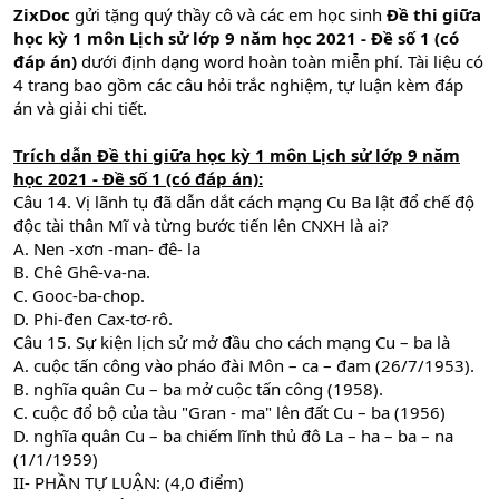
ZixDoc
gửi tặng quý thầy cô và các em học sinh
Đề thi giữa
học kỳ 1 môn Lịch sử lớp 9 năm học 2021 - Đề số 1 (có
đáp án)
dưới định dạng word hoàn toàn miễn phí. Tài liệu có
4 trang bao gồm các câu hỏi trắc nghiệm, tự luận kèm đáp
án và giải chi tiết.
Trích dẫn Đề thi giữa học kỳ 1 môn Lịch sử lớp 9 năm
học 2021 - Đề số 1 (có đáp án):
Câu 14. Vị lãnh tụ đã dẫn dắt cách mạng Cu Ba lật đổ chế độ
độc tài thân Mĩ và từng bước tiến lên CNXH là ai?
A. Nen -xơn -man- đê- la
B. Chê Ghê-va-na.
C. Gooc-ba-chop.
D. Phi-đen Cax-tơ-rô.
Câu 15. Sự kiện lịch sử mở đầu cho cách mạng Cu – ba là
A. cuộc tấn công vào pháo đài Môn – ca – đam (26/7/1953).
B. nghĩa quân Cu – ba mở cuộc tấn công (1958).
C. cuộc đổ bộ của tàu "Gran - ma" lên đất Cu – ba (1956)
D. nghĩa quân Cu – ba chiếm lĩnh thủ đô La – ha – ba – na
(1/1/1959)
II- PHẦN TỰ LUẬN: (4,0 điểm)