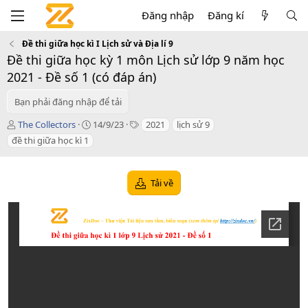
Đăng nhập
Đăng kí
Đề thi giữa học kì I Lịch sử và Địa lí 9
Đề thi giữa học kỳ 1 môn Lịch sử lớp 9 năm học
2021 - Đề số 1 (có đáp án)
Bạn phải đăng nhập để tải
T
C
T
The Collectors
14/9/23
2021
lịch sử 9
á
r
a
đề thi giữa học kì 1
c
e
g
g
a
s
i
t
Tải về
ả
i
o
n
d
a
t
e