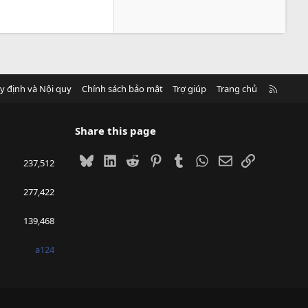
R
y định và Nội quy
Chính sách bảo mật
Trợ giúp
Trang chủ
S
S
Share this page
Bluesky
LinkedIn
Reddit
Pinterest
Tumblr
WhatsApp
Email
Link
237,512
277,422
139,468
a124