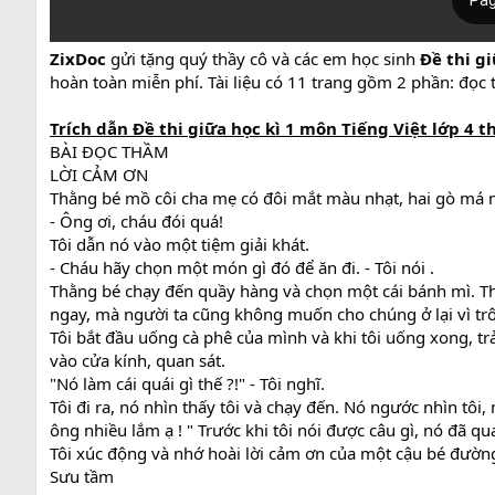
ZixDoc
gửi tặng quý thầy cô và các em học sinh
Đề thi g
hoàn toàn miễn phí. Tài liệu có 11 trang gồm 2 phần: đọc t
Trích dẫn
Đề thi giữa học kì 1 môn Tiếng Việt lớp 4
t
BÀI ĐỌC THẦM
LỜI CẢM ƠN
Thằng bé mồ côi cha mẹ có đôi mắt màu nhạt, hai gò má n
- Ông ơi, cháu đói quá!
Tôi dẫn nó vào một tiệm giải khát.
- Cháu hãy chọn một món gì đó để ăn đi. - Tôi nói .
Thằng bé chạy đến quầy hàng và chọn một cái bánh mì. T
ngay, mà người ta cũng không muốn cho chúng ở lại vì trô
Tôi bắt đầu uống cà phê của mình và khi tôi uống xong, trả
vào cửa kính, quan sát.
"Nó làm cái quái gì thế ?!" - Tôi nghĩ.
Tôi đi ra, nó nhìn thấy tôi và chạy đến. Nó ngước nhìn tôi
ông nhiều lắm ạ ! " Trước khi tôi nói được câu gì, nó đã q
Tôi xúc động và nhớ hoài lời cảm ơn của một cậu bé đườ
Sưu tầm