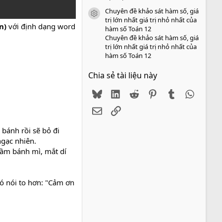
Chuyên đề khảo sát hàm số, giá
icon tài liệu
trị lớn nhất giá trị nhỏ nhất của
án)
với định dạng word
hàm số Toán 12
Chuyên đề khảo sát hàm số, giá
trị lớn nhất giá trị nhỏ nhất của
hàm số Toán 12
Chia sẻ tài liệu này
Bluesky
LinkedIn
Reddit
Pinterest
Tumblr
WhatsA
Email
Link
bánh rồi sẽ bỏ đi
ngạc nhiên.
 cầm bánh mì, mắt dí
nó nói to hơn: "Cảm ơn