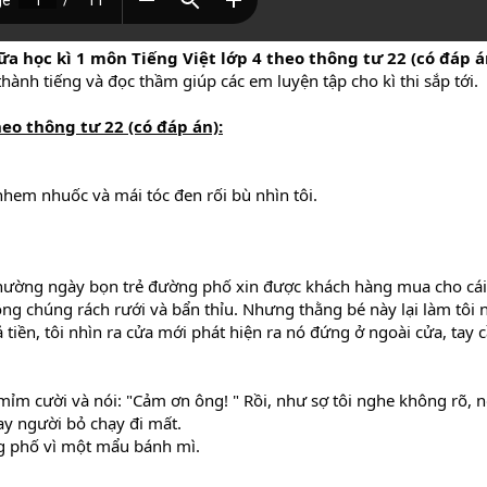
iữa học kì 1 môn Tiếng Việt lớp 4 theo thông tư 22 (có đáp 
hành tiếng và đọc thầm giúp các em luyện tập cho kì thi sắp tới.
heo thông tư 22
(có đáp án)
:
hem nhuốc và mái tóc đen rối bù nhìn tôi.
hường ngày bọn trẻ đường phố xin được khách hàng mua cho cái 
ng chúng rách rưới và bẩn thỉu. Nhưng thằng bé này lại làm tôi 
 tiền, tôi nhìn ra cửa mới phát hiện ra nó đứng ở ngoài cửa, tay
, mỉm cười và nói: "Cảm ơn ông! " Rồi, như sợ tôi nghe không rõ, 
uay người bỏ chạy đi mất.
ng phố vì một mẩu bánh mì.