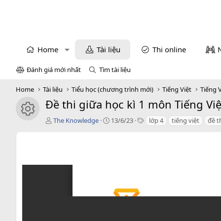
Home
Tài liệu
Thi online
Đánh giá mới nhất
Tìm tài liệu
Home
Tài liệu
Tiểu học (chương trình mới)
Tiếng Việt
Tiếng V
Đề thi giữa học kì 1 môn Tiếng Việ
icon tài liệu
T
C
T
The Knowledge
13/6/23
lớp 4
tiếng việt
đề t
á
r
a
c
e
g
g
a
s
i
t
ả
i
o
n
d
a
t
e