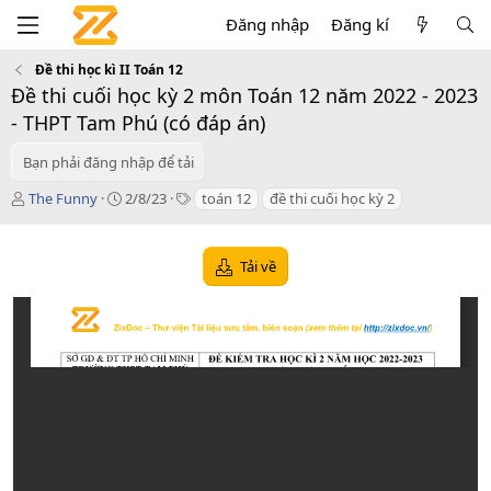
Đăng nhập
Đăng kí
Đề thi học kì II Toán 12
Đề thi cuối học kỳ 2 môn Toán 12 năm 2022 - 2023
- THPT Tam Phú (có đáp án)
Bạn phải đăng nhập để tải
T
C
T
The Funny
2/8/23
toán 12
đề thi cuối học kỳ 2
á
r
a
c
e
g
g
a
s
Tải về
i
t
ả
i
o
n
d
a
t
e