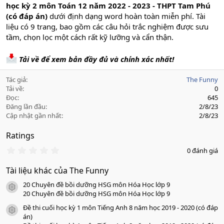
học kỳ 2 môn Toán 12 năm 2022 - 2023 - THPT Tam Phú
(có đáp án)
dưới định dạng word hoàn toàn miễn phí. Tài
liệu có 9 trang, bao gồm các câu hỏi trắc nghiệm được sưu
tầm, chọn lọc một cách rất kỹ lưỡng và cẩn thận.
Tải về để xem bản đầy đủ và chính xác nhất!
Tác giả
The Funny
Tải về
0
Đọc
645
Đăng lần đầu
2/8/23
Cập nhật gần nhất
2/8/23
Ratings
0
0 đánh giá
.
0
Tài liệu khác của The Funny
0
s
20 Chuyên đề bồi dưỡng HSG môn Hóa Học lớp 9
a
icon tài liệu
o
20 Chuyên đề bồi dưỡng HSG môn Hóa Học lớp 9
Đề thi cuối học kỳ 1 môn Tiếng Anh 8 năm học 2019 - 2020 (có đáp
icon tài liệu
án)