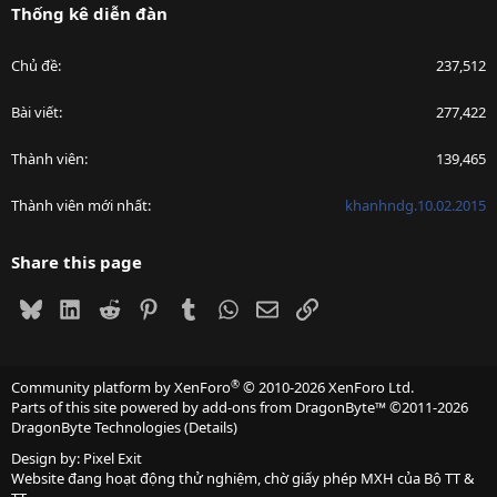
Thống kê diễn đàn
Chủ đề
237,512
Bài viết
277,422
Thành viên
139,465
Thành viên mới nhất
khanhndg.10.02.2015
Share this page
Bluesky
LinkedIn
Reddit
Pinterest
Tumblr
WhatsApp
Email
Link
®
Community platform by XenForo
© 2010-2026 XenForo Ltd.
Parts of this site powered by
add-ons from DragonByte™
©2011-2026
DragonByte Technologies
(
Details
)
Design by:
Pixel Exit
Website đang hoạt động thử nghiệm, chờ giấy phép MXH của Bộ TT &