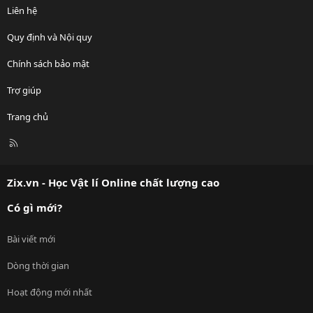
Liên hệ
Quy định và Nội quy
Chính sách bảo mật
Trợ giúp
Trang chủ
R
S
S
Zix.vn - Học Vật lí Online chất lượng cao
Có gì mới?
Bài viết mới
Dòng thời gian
Hoạt động mới nhất