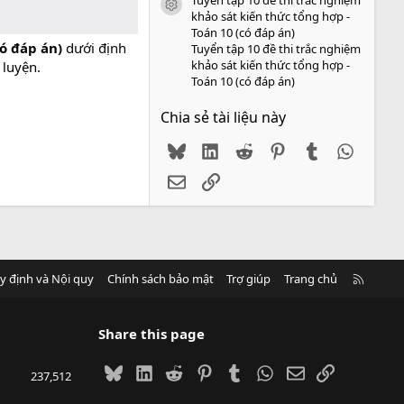
icon tài liệu
khảo sát kiến thức tổng hợp -
Toán 10 (có đáp án)
ó đáp án)
dưới định
Tuyển tập 10 đề thi trắc nghiệm
khảo sát kiến thức tổng hợp -
 luyện.
Toán 10 (có đáp án)
Chia sẻ tài liệu này
Bluesky
LinkedIn
Reddit
Pinterest
Tumblr
WhatsA
Email
Link
R
y định và Nội quy
Chính sách bảo mật
Trợ giúp
Trang chủ
S
S
Share this page
Bluesky
LinkedIn
Reddit
Pinterest
Tumblr
WhatsApp
Email
Link
237,512