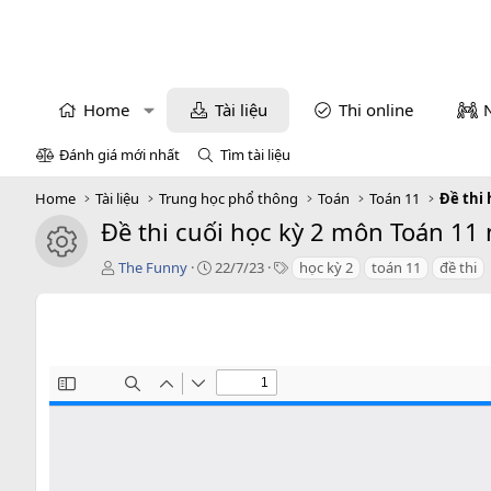
Home
Tài liệu
Thi online
Đánh giá mới nhất
Tìm tài liệu
Home
Tài liệu
Trung học phổ thông
Toán
Toán 11
Đề thi 
Đề thi cuối học kỳ 2 môn Toán 11
icon tài liệu
T
C
T
The Funny
22/7/23
học kỳ 2
toán 11
đề thi
á
r
a
c
e
g
g
a
s
i
t
ả
i
o
n
d
a
t
e