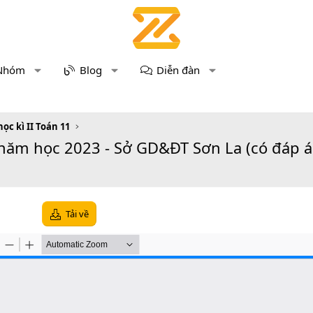
Nhóm
Blog
Diễn đàn
học kì II Toán 11
 năm học 2023 - Sở GD&ĐT Sơn La (có đáp á
Tải về