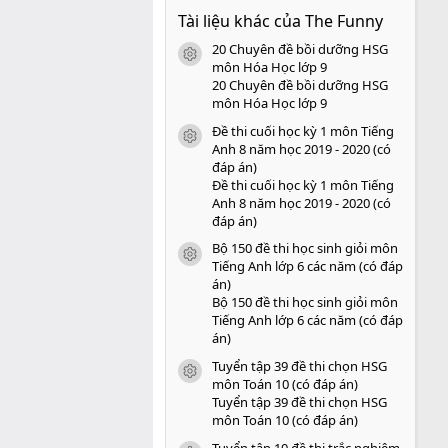
0
Tài liệu khác của The Funny
0
s
20 Chuyên đề bồi dưỡng HSG
a
icon tài liệu
o
môn Hóa Học lớp 9
20 Chuyên đề bồi dưỡng HSG
môn Hóa Học lớp 9
Đề thi cuối học kỳ 1 môn Tiếng
icon tài liệu
Anh 8 năm học 2019 - 2020 (có
đáp án)
Đề thi cuối học kỳ 1 môn Tiếng
Anh 8 năm học 2019 - 2020 (có
đáp án)
Bộ 150 đề thi học sinh giỏi môn
icon tài liệu
Tiếng Anh lớp 6 các năm (có đáp
án)
Bộ 150 đề thi học sinh giỏi môn
Tiếng Anh lớp 6 các năm (có đáp
án)
Tuyển tập 39 đề thi chọn HSG
icon tài liệu
môn Toán 10 (có đáp án)
Tuyển tập 39 đề thi chọn HSG
môn Toán 10 (có đáp án)
Tuyển tập 10 đề thi trắc nghiệm