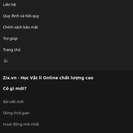
Liên hệ
Quy định và Nội quy
Chính sách bảo mật
Trợ giúp
Trang chủ
R
S
S
Zix.vn - Học Vật lí Online chất lượng cao
Có gì mới?
Bài viết mới
Dòng thời gian
Hoạt động mới nhất