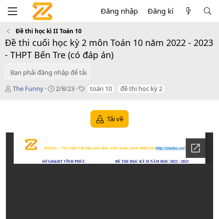
Đăng nhập
Đăng kí
Đề thi học kì II Toán 10
Đề thi cuối học kỳ 2 môn Toán 10 năm 2022 - 2023
- THPT Bến Tre (có đáp án)
Bạn phải đăng nhập để tải
T
C
T
The Funny
2/8/23
toán 10
đề thi học kỳ 2
á
r
a
c
e
g
g
a
s
Tải về
i
t
ả
i
o
n
d
a
t
e