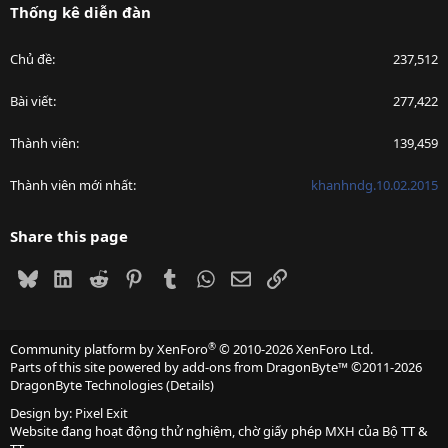
Thống kê diễn đàn
Chủ đề
237,512
Bài viết
277,422
Thành viên
139,459
Thành viên mới nhất
khanhndg.10.02.2015
Share this page
Bluesky
LinkedIn
Reddit
Pinterest
Tumblr
WhatsApp
Email
Link
®
Community platform by XenForo
© 2010-2026 XenForo Ltd.
Parts of this site powered by
add-ons from DragonByte™
©2011-2026
DragonByte Technologies
(
Details
)
Design by:
Pixel Exit
Website đang hoạt động thử nghiệm, chờ giấy phép MXH của Bộ TT &