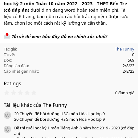
học kỳ 2 môn Toán 10 năm 2022 - 2023 - THPT Bến Tre
(có đáp án)
dưới định dạng word hoàn toàn miễn phí. Tài
liệu có 6 trang, bao gồm các câu hỏi trắc nghiệm được sưu
tầm, chọn lọc một cách rất kỹ lưỡng và cẩn thận.
Tải về để xem bản đầy đủ và chính xác nhất!
Tác giả
The Funny
Tải về
0
Đọc
569
Đăng lần đầu
2/8/23
Cập nhật gần nhất
2/8/23
Ratings
0
0 đánh giá
.
0
Tài liệu khác của The Funny
0
s
20 Chuyên đề bồi dưỡng HSG môn Hóa Học lớp 9
a
icon tài liệu
o
20 Chuyên đề bồi dưỡng HSG môn Hóa Học lớp 9
Đề thi cuối học kỳ 1 môn Tiếng Anh 8 năm học 2019 - 2020 (có đáp
icon tài liệu
án)