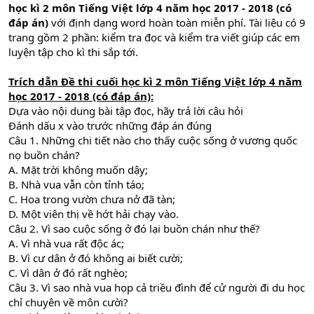
học kì 2 môn Tiếng Việt lớp 4 năm học 2017 - 2018 (có
đáp án)
với định dạng word hoàn toàn miễn phí. Tài liệu có 9
trang gồm 2 phần: kiểm tra đọc và kiểm tra viết giúp các em
luyện tập cho kì thi sắp tới.
Trích dẫn
Đề thi cuối học kì 2 môn Tiếng Việt lớp 4 năm
học
2017 - 2018
(có đáp án)
:
Dựa vào nội dung bài tập đọc, hãy trả lời câu hỏi
Đánh dấu x vào trước những đáp án đúng
Câu 1. Những chi tiết nào cho thấy cuộc sống ở vương quốc
nọ buồn chán?
A. Mặt trời không muốn dậy;
B. Nhà vua vẫn còn tỉnh táo;
C. Hoa trong vườn chưa nở đã tàn;
D. Một viên thị về hớt hải chạy vào.
Câu 2. Vì sao cuộc sống ở đó lại buồn chán như thế?
A. Vì nhà vua rất độc ác;
B. Vì cư dân ở đó không ai biết cười;
C. Vì dân ở đó rất nghèo;
Câu 3. Vì sao nhà vua họp cả triều đình để cử người đi du học
chỉ chuyên về môn cười?