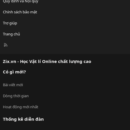
Quy định và Nội quy
Chính sách bảo mật
Trợ giúp
Trang chủ
R
S
S
Zix.vn - Học Vật lí Online chất lượng cao
Có gì mới?
Bài viết mới
Dòng thời gian
Hoạt động mới nhất
Thống kê diễn đàn