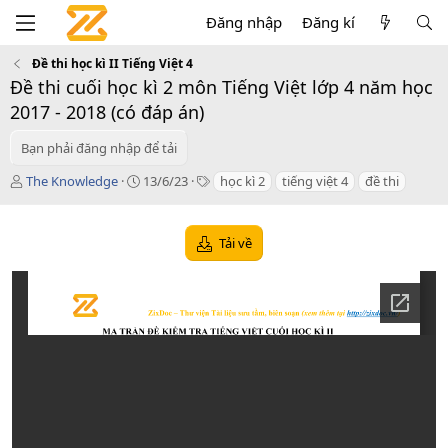
Đăng nhập
Đăng kí
Đề thi học kì II Tiếng Việt 4
Đề thi cuối học kì 2 môn Tiếng Việt lớp 4 năm học
2017 - 2018 (có đáp án)
Bạn phải đăng nhập để tải
T
C
T
The Knowledge
13/6/23
học kì 2
tiếng việt 4
đề thi
á
r
a
c
e
g
g
a
s
Tải về
i
t
ả
i
o
n
d
a
t
e