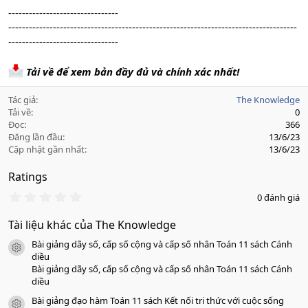
--------------------------------
------------------------------------------------------------------------------------
--------------------------------
Tải về để xem bản đầy đủ và chính xác nhất!
Tác giả
The Knowledge
Tải về
0
Đọc
366
Đăng lần đầu
13/6/23
Cập nhật gần nhất
13/6/23
Ratings
0
0 đánh giá
.
0
Tài liệu khác của The Knowledge
0
s
Bài giảng dãy số, cấp số cộng và cấp số nhân Toán 11 sách Cánh
a
icon tài liệu
o
diều
Bài giảng dãy số, cấp số cộng và cấp số nhân Toán 11 sách Cánh
diều
Bài giảng đạo hàm Toán 11 sách Kết nối tri thức với cuộc sống
icon tài liệu