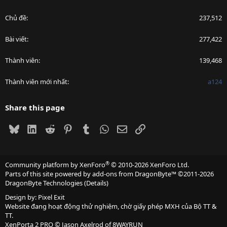
Chủ đề
237,512
Bài viết
277,422
Thành viên
139,468
Thành viên mới nhất
a124
Share this page
Bluesky
LinkedIn
Reddit
Pinterest
Tumblr
WhatsApp
Email
Link
®
Community platform by XenForo
© 2010-2026 XenForo Ltd.
Parts of this site powered by
add-ons from DragonByte™
©2011-2026
DragonByte Technologies
(
Details
)
Design by:
Pixel Exit
Website đang hoạt động thử nghiệm, chờ giấy phép MXH của Bộ TT &
TT.
XenPorta 2 PRO
© Jason Axelrod of
8WAYRUN