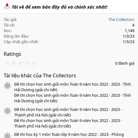
Tải về để xem bản đầy đủ và chính xác nhất!
Tác giả
The Collectors
Tải về
4
Đọc
1,149
Đăng lần đầu
1/3/23
Cập nhật gần nhất
1/3/23
Ratings
0
0 đánh giá
.
0
Tài liệu khác của The Collectors
0
s
Đề thi chọn học sinh giỏi môn Toán 9 năm học 2022 - 2023 - Tỉnh
a
icon tài liệu
o
Hải Dương (giải chi tiết)
Đề thi chọn học sinh giỏi môn Toán 9 năm học 2022 - 2023 - Tỉnh
Hải Dương (giải chi tiết)
Đề thi chọn học sinh giỏi môn Toán 9 năm học 2022 - 2023 -
icon tài liệu
Thành phố Hà Nội (giải chi tiết)
Đề thi chọn học sinh giỏi môn Toán 9 năm học 2022 - 2023 -
Thành phố Hà Nội (giải chi tiết)
Đề thi học kỳ 1 môn Toán lớp 9 năm học 2022 - 2023 - Phòng
icon tài liệu