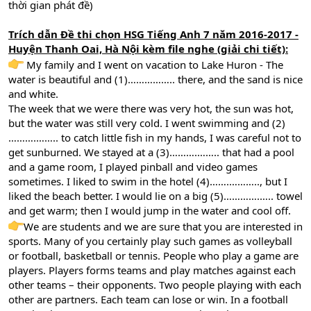
thời gian phát đề)
Trích dẫn Đề thi chọn HSG Tiếng Anh 7 năm 2016-2017 -
Huyện Thanh Oai, Hà Nội kèm file nghe (giải chi tiết):
My family and I went on vacation to Lake Huron - The
water is beautiful and (1)…………….. there, and the sand is nice
and white.
The week that we were there was very hot, the sun was hot,
but the water was still very cold. I went swimming and (2)
……….…….. to catch little fish in my hands, I was careful not to
get sunburned. We stayed at a (3)……….…….. that had a pool
and a game room, I played pinball and video games
sometimes. I liked to swim in the hotel (4)…….……….., but I
liked the beach better. I would lie on a big (5)………….….. towel
and get warm; then I would jump in the water and cool off.
We are students and we are sure that you are interested in
sports. Many of you certainly play such games as volleyball
or football, basketball or tennis. People who play a game are
players. Players forms teams and play matches against each
other teams – their opponents. Two people playing with each
other are partners. Each team can lose or win. In a football