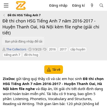
Đăng nhập
Đăng kí
Đề thi HSG Tiếng Anh 7
Đề thi chọn HSG Tiếng Anh 7 năm 2016-2017 -
Huyện Thanh Oai, Hà Nội kèm file nghe (giải chi
tiết)
Bạn phải đăng nhập để tải
T
C
T
The Collectors
1/3/23
2016
2017
cấp huyện
á
r
a
tiếng anh 7
đề thi hsg
c
e
g
g
a
s
i
t
Tải về
ả
i
o
ZixDoc
gửi tặng quý thầy cô và các em học sinh
Đề thi chọn
n
d
HSG Tiếng Anh 7 năm 2016-2017 - Huyện Thanh Oai, Hà
a
Nội kèm file nghe
và đáp án, lời giải chi tiết dưới định dạng
t
word hoàn toàn miễn phí. Tài liệu có 9 trang, bao gồm 5
e
phần: Listening, Phonetics, Vocabulary and Structures,
Reading và Writing. Thời gian làm bài: 120 phút (không kể