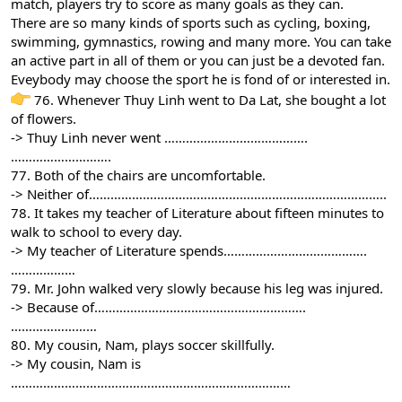
match, players try to score as many goals as they can.
There are so many kinds of sports such as cycling, boxing,
swimming, gymnastics, rowing and many more. You can take
an active part in all of them or you can just be a devoted fan.
Eveybody may choose the sport he is fond of or interested in.
76. Whenever Thuy Linh went to Da Lat, she bought a lot
of flowers.
-> Thuy Linh never went ………………………………….
……………………….
77. Both of the chairs are uncomfortable.
-> Neither of………………………………………………………………………..
78. It takes my teacher of Literature about fifteen minutes to
walk to school to every day.
-> My teacher of Literature spends………………………………….
………………
79. Mr. John walked very slowly because his leg was injured.
-> Because of………………………………….……………….
……………………
80. My cousin, Nam, plays soccer skillfully.
-> My cousin, Nam is
……………………………………………………………………