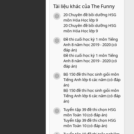
0
Tài liệu khác của The Funny
0
s
20 Chuyên đề bồi dưỡng HSG
a
icon tài liệu
o
môn Hóa Học lớp 9
20 Chuyên đề bồi dưỡng HSG
môn Hóa Học lớp 9
Đề thi cuối học kỳ 1 môn Tiếng
icon tài liệu
Anh 8 năm học 2019 - 2020 (có
đáp án)
Đề thi cuối học kỳ 1 môn Tiếng
Anh 8 năm học 2019 - 2020 (có
đáp án)
Bộ 150 đề thi học sinh giỏi môn
icon tài liệu
Tiếng Anh lớp 6 các năm (có đáp
án)
Bộ 150 đề thi học sinh giỏi môn
Tiếng Anh lớp 6 các năm (có đáp
án)
Tuyển tập 39 đề thi chọn HSG
icon tài liệu
môn Toán 10 (có đáp án)
Tuyển tập 39 đề thi chọn HSG
môn Toán 10 (có đáp án)
Tuyển tập 10 đề thi trắc nghiệm