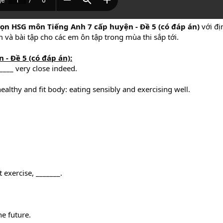
ọn HSG môn Tiếng Anh 7 cấp huyện - Đề 5 (có đáp án)
với đ
m và bài tập cho các em ôn tập trong mùa thi sắp tới.
- Đề 5 (có đáp án):
____ very close indeed.
ealthy and fit body: eating sensibly and exercising well.
 exercise, _______.
he future.