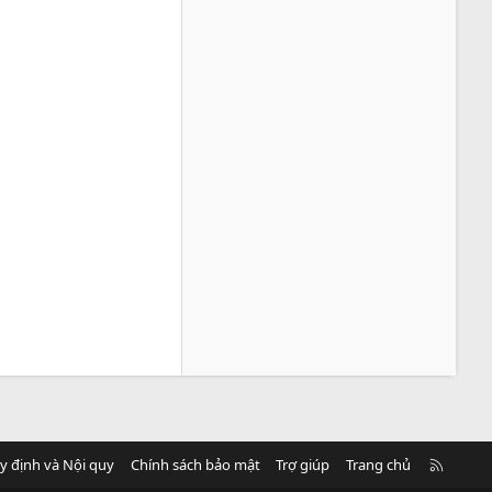
R
y định và Nội quy
Chính sách bảo mật
Trợ giúp
Trang chủ
S