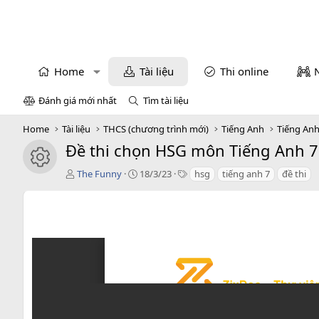
Home
Tài liệu
Thi online
Đánh giá mới nhất
Tìm tài liệu
Home
Tài liệu
THCS (chương trình mới)
Tiếng Anh
Tiếng Anh
Đề thi chọn HSG môn Tiếng Anh 7 
icon tài liệu
T
C
T
The Funny
18/3/23
hsg
tiếng anh 7
đề thi
á
r
a
c
e
g
g
a
s
i
t
ả
i
o
n
d
a
t
e