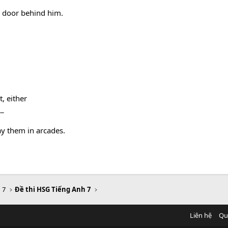
e door behind him.
t, either
__
y them in arcades.
 7
Đề thi HSG Tiếng Anh 7
Liên hệ
Qu