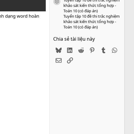
icon tài liệu
khảo sát kiến thức tổng hợp -
Toán 10 (có đáp án)
ịnh dạng word hoàn
Tuyển tập 10 đề thi trắc nghiệm
khảo sát kiến thức tổng hợp -
Toán 10 (có đáp án)
Chia sẻ tài liệu này
Bluesky
LinkedIn
Reddit
Pinterest
Tumblr
WhatsA
Email
Link