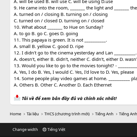
A. will be used B. will use C. will be using D.use
9. He came into the room, _______ the light and _______ th
A. turned on / closing B. turning on / closing
C. turned on / closed D. turning on / closed
10. What about _______ to Hue on Sunday?
A. to go B. go C. goes D. going
11. This papaya is green. It is not __________.
A. small B. yellow C. good D. ripe
12. I didn't go to the cinema yesterday and Lan __________.
A. doesn't, either B. didn't, neither C. didn't, either D. wasn'
13. Would you like to go to the movies tonight? - ________
A. Yes, I do B. Yes, I would C. Yes, I'd love to D. Yes, please
14. Some people play video games at home. __________ pla
A. Others B. Other C. Another D. Each Ethernet
Tải về để xem bản đầy đủ và chính xác nhất!
Home
Tài liệu
THCS (chương trình mới)
Tiếng Anh
Tiếng Anh
Change width
Tiếng Việt