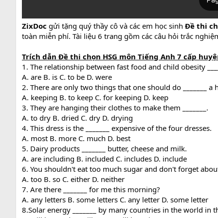
ZixDoc
gửi tặng quý thầy cô và các em học sinh
Đề thi ch
toàn miễn phí. Tài liệu 6 trang gồm các câu hỏi trắc nghiệ
Trích dẫn Đề thi chọn HSG môn Tiếng Anh 7 cấp huyện 
1. The relationship between fast food and child obesity ___
A. are B. is C. to be D. were
2. There are only two things that one should do _______ a h
A. keeping B. to keep C. for keeping D. keep
3. They are hanging their clothes to make them _______.
A. to dry B. dried C. dry D. drying
4. This dress is the _______ expensive of the four dresses.
A. most B. more C. much D. best
5. Dairy products _______ butter, cheese and milk.
A. are including B. included C. includes D. include
6. You shouldn't eat too much sugar and don't forget about
A. too B. so C. either D. neither
7. Are there _______ for me this morning?
A. any letters B. some letters C. any letter D. some letter
8.Solar energy _______ by many countries in the world in t