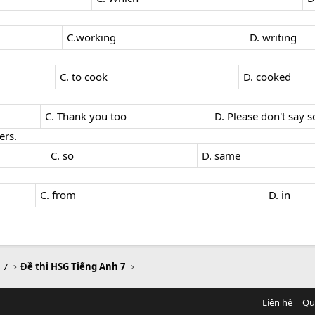
C.working
D. writing
C. to cook
D. cooked
C. Thank you too
D. Please don't say s
ers.
C. so
D. same
C. from
D. in
 7
Đề thi HSG Tiếng Anh 7
Liên hệ
Qu