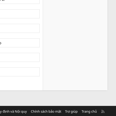
o
R
y định và Nội quy
Chính sách bảo mật
Trợ giúp
Trang chủ
S