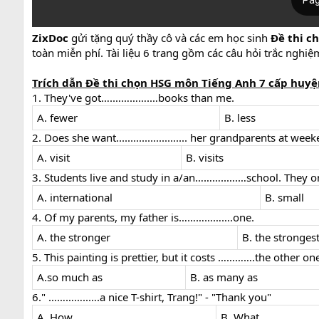
ZixDoc
gửi tặng quý thầy cô và các em học sinh
Đề thi ch
toàn miễn phí. Tài liệu 6 trang gồm các câu hỏi trắc nghiệ
Trích dẫn Đề thi chọn HSG môn Tiếng Anh 7 cấp huyện 
1. They've got….………….…books than me.
A. fewer
B. less
2. Does she want......................... her grandparents at wee
A. visit
B. visits
3. Students live and study in a/an………..….…school. They 
A. international
B. small
4. Of my parents, my father is……………….one.
A. the stronger
B. the stronges
5. This painting is prettier, but it costs ………….the other on
A.so much as
B. as many as
6." …………..….a nice T-shirt, Trang!" - "Thank you"
A. How
B. What