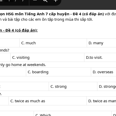
ọn HSG môn Tiếng Anh 7 cấp huyện - Đề 4 (có đáp án)
với đ
m và bài tập cho các em ôn tập trong mùa thi sắp tới.
- Đề 4 (có đáp án):
C. much
D. many
kends?
C. visiting
D.to visit.
only go home at weekends.
C. boarding
D. overseas
t
C. strong
D. strong
e.
C. twice as much as
D. twice as ma
C. Which
D