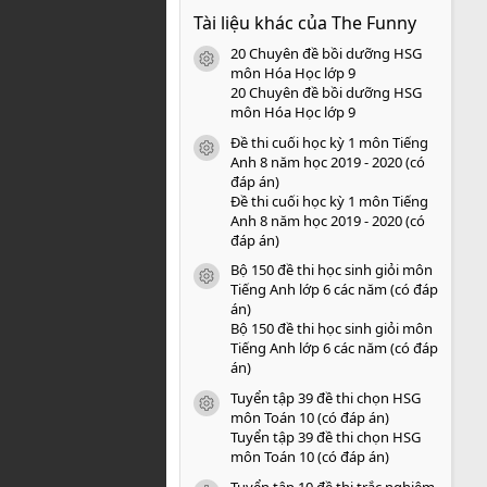
0
Tài liệu khác của The Funny
0
s
20 Chuyên đề bồi dưỡng HSG
a
icon tài liệu
o
môn Hóa Học lớp 9
20 Chuyên đề bồi dưỡng HSG
môn Hóa Học lớp 9
Đề thi cuối học kỳ 1 môn Tiếng
icon tài liệu
Anh 8 năm học 2019 - 2020 (có
đáp án)
Đề thi cuối học kỳ 1 môn Tiếng
Anh 8 năm học 2019 - 2020 (có
đáp án)
Bộ 150 đề thi học sinh giỏi môn
icon tài liệu
Tiếng Anh lớp 6 các năm (có đáp
án)
Bộ 150 đề thi học sinh giỏi môn
Tiếng Anh lớp 6 các năm (có đáp
án)
Tuyển tập 39 đề thi chọn HSG
icon tài liệu
môn Toán 10 (có đáp án)
Tuyển tập 39 đề thi chọn HSG
môn Toán 10 (có đáp án)
Tuyển tập 10 đề thi trắc nghiệm