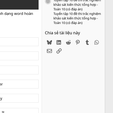
icon tài liệu
khảo sát kiến thức tổng hợp -
Toán 10 (có đáp án)
ịnh dạng word hoàn
Tuyển tập 10 đề thi trắc nghiệm
khảo sát kiến thức tổng hợp -
Toán 10 (có đáp án)
Chia sẻ tài liệu này
Bluesky
LinkedIn
Reddit
Pinterest
Tumblr
WhatsA
Email
Link
er
ny
. It