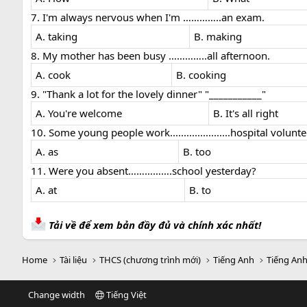
7. I'm always nervous when I'm …………..an exam.
A. taking
B. making
8. My mother has been busy …………..all afternoon.
A. cook
B. cooking
9. "Thank a lot for the lovely dinner" "___________"
A. You're welcome
B. It's all right
10. Some young people work......................hospital volunte
A. as
B. too
11. Were you absent…………….school yesterday?
A. at
B. to
Tải về để xem bản đầy đủ và chính xác nhất!
Home
Tài liệu
THCS (chương trình mới)
Tiếng Anh
Tiếng Anh
Change width
Tiếng Việt