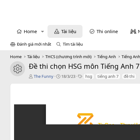
Home
Tài liệu
Thi online
Đánh giá mới nhất
Tìm tài liệu
Home
Tài liệu
THCS (chương trình mới)
Tiếng Anh
Tiếng Anh
Đề thi chọn HSG môn Tiếng Anh 7 
icon tài liệu
T
C
T
The Funny
18/3/23
hsg
tiếng anh 7
đề thi
á
r
a
c
e
g
g
a
s
i
t
ả
i
o
n
d
a
t
e