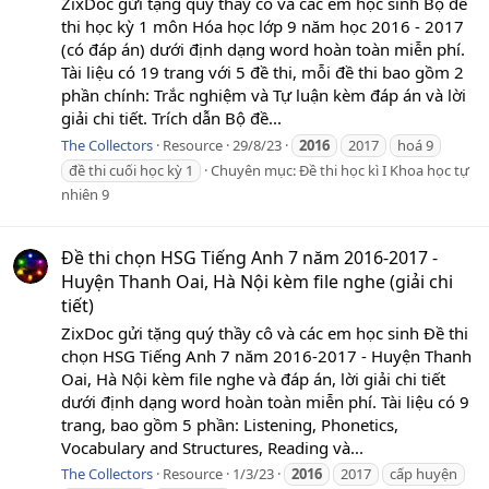
ZixDoc gửi tặng quý thầy cô và các em học sinh Bộ đề
thi học kỳ 1 môn Hóa học lớp 9 năm học 2016 - 2017
(có đáp án) dưới định dạng word hoàn toàn miễn phí.
Tài liệu có 19 trang với 5 đề thi, mỗi đề thi bao gồm 2
phần chính: Trắc nghiệm và Tự luận kèm đáp án và lời
giải chi tiết. Trích dẫn Bộ đề...
The Collectors
Resource
29/8/23
2016
2017
hoá 9
đề thi cuối học kỳ 1
Chuyên mục:
Đề thi học kì I Khoa học tự
nhiên 9
Đề thi chọn HSG Tiếng Anh 7 năm 2016-2017 -
Huyện Thanh Oai, Hà Nội kèm file nghe (giải chi
tiết)
ZixDoc gửi tặng quý thầy cô và các em học sinh Đề thi
chọn HSG Tiếng Anh 7 năm 2016-2017 - Huyện Thanh
Oai, Hà Nội kèm file nghe và đáp án, lời giải chi tiết
dưới định dạng word hoàn toàn miễn phí. Tài liệu có 9
trang, bao gồm 5 phần: Listening, Phonetics,
Vocabulary and Structures, Reading và...
The Collectors
Resource
1/3/23
2016
2017
cấp huyện