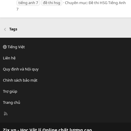
tiếng anh 7
đề thi hsg
Chuyên mục:
Đề thi HSG Tiếng Anh
7
Tags
Tiếng Việt
Liên hệ
Quy định và Nội quy
Chính sách bảo mật
Trợ giúp
Trang chủ
R
S
S
Zix.vn - Học Vật lí Online chất lượng cao