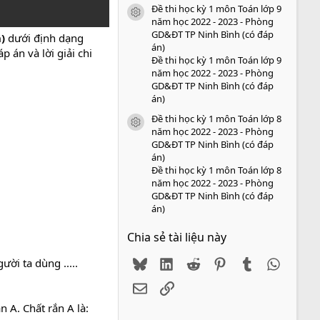
Đề thi học kỳ 1 môn Toán lớp 9
icon tài liệu
năm học 2022 - 2023 - Phòng
GD&ĐT TP Ninh Bình (có đáp
n)
dưới định dạng
án)
 án và lời giải chi
Đề thi học kỳ 1 môn Toán lớp 9
năm học 2022 - 2023 - Phòng
GD&ĐT TP Ninh Bình (có đáp
án)
Đề thi học kỳ 1 môn Toán lớp 8
icon tài liệu
năm học 2022 - 2023 - Phòng
GD&ĐT TP Ninh Bình (có đáp
án)
Đề thi học kỳ 1 môn Toán lớp 8
năm học 2022 - 2023 - Phòng
GD&ĐT TP Ninh Bình (có đáp
án)
Chia sẻ tài liệu này
Bluesky
LinkedIn
Reddit
Pinterest
Tumblr
WhatsA
ời ta dùng .....
Email
Link
 A. Chất rắn A là: