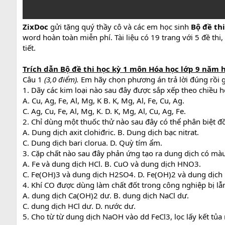
ZixDoc
gửi tặng quý thầy cô và các em học sinh
Bộ đề thi
word hoàn toàn miễn phí. Tài liệu có 19 trang với 5 đề thi
tiết.
Trích dẫn Bộ đề thi học kỳ 1 môn Hóa học lớp 9 năm h
Câu 1
(3,0 điểm).
Em hãy chọn phương án trả lời đúng rồi g
1. Dãy các kim loại nào sau đây được sắp xếp theo chiều
A. Cu, Ag, Fe, Al, Mg, K B. K, Mg, Al, Fe, Cu, Ag.
C. Ag, Cu, Fe, Al, Mg, K. D. K, Mg, Al, Cu, Ag, Fe.
2. Chỉ dùng một thuốc thử nào sau đây có thể phân biệt đồn
A. Dung dịch axit clohiđric. B. Dung dịch bạc nitrat.
C. Dung dịch bari clorua. D. Quỳ tím ẩm.
3. Cặp chất nào sau đây phản ứng tạo ra dung dịch có mà
A. Fe và dung dịch HCl. B. CuO và dung dịch HNO3.
C. Fe(OH)3 và dung dịch H2SO4. D. Fe(OH)2 và dung dịch
4. Khí CO được dùng làm chất đốt trong công nghiệp bị lẫn 
A. dung dịch Ca(OH)2 dư. B. dung dịch NaCl dư.
C. dung dịch HCl dư. D. nước dư.
5. Cho từ từ dung dịch NaOH vào dd FeCl3, lọc lấy kết tủa