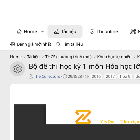
Home
Tài liệu
Thi online
Đánh giá mới nhất
Tìm tài liệu
Home
Tài liệu
THCS (chương trình mới)
Khoa học tự nhiên
K
Bộ đề thi học kỳ 1 môn Hóa học l
icon tài liệu
T
C
T
The Collectors
29/8/23
2016
2017
hoá 9
đề
á
r
a
c
e
g
g
a
s
i
t
ả
i
o
n
d
a
t
e