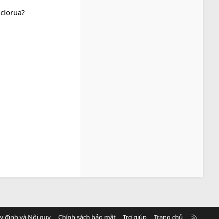
 clorua?
R
y định và Nội quy
Chính sách bảo mật
Trợ giúp
Trang chủ