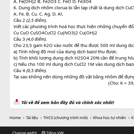
A. Fe(OH)2 B. Fe2O3 C. FeO D. Fe3O4
6. Dung dịch nhôm clorua bị lẫn tạp chất là dung dịch Cu
A. Fe. B. Cu. C. Ag. D. Al.
Câu 2
(2,5 điểm).
Viết các phương trình hoá học thực hiện những chuyển đổ
Cu CuO CuSO4CuCl2 Cu(NO3)2 Cu(OH)2
Câu 3
(4,0 điểm).
Cho 23,5 gam K2O vào nước để thu được 500 ml dung dịc
a) Tính nồng độ mol của dung dịch bazơ thu được.
b) Tính khối lượng dung dịch H2SO4 20% cần để trung hòa
c) Nếu cho 100 ml dung dịch CuCl2 1M vào dung dịch bazơ
Câu 4
(0,5 điểm).
Tại sao không nên dùng những đồ vật bằng nhôm để đựng 
(Cho: K = 39,
Tải về để xem bản đầy đủ và chính xác nhất!
Home
Tài liệu
THCS (chương trình mới)
Khoa học tự nhiên
K
Change width
Tiếng Việt