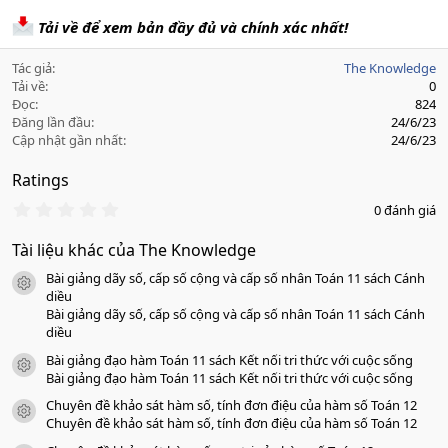
Tải về để xem bản đầy đủ và chính xác nhất!
Tác giả
The Knowledge
Tải về
0
Đọc
824
Đăng lần đầu
24/6/23
Cập nhật gần nhất
24/6/23
Ratings
0
0 đánh giá
.
0
Tài liệu khác của The Knowledge
0
s
Bài giảng dãy số, cấp số cộng và cấp số nhân Toán 11 sách Cánh
a
icon tài liệu
o
diều
Bài giảng dãy số, cấp số cộng và cấp số nhân Toán 11 sách Cánh
diều
Bài giảng đạo hàm Toán 11 sách Kết nối tri thức với cuộc sống
icon tài liệu
Bài giảng đạo hàm Toán 11 sách Kết nối tri thức với cuộc sống
Chuyên đề khảo sát hàm số, tính đơn điệu của hàm số Toán 12
icon tài liệu
Chuyên đề khảo sát hàm số, tính đơn điệu của hàm số Toán 12