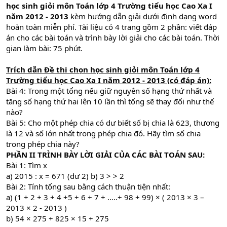
học sinh giỏi môn Toán lớp 4 Trường tiểu học Cao Xa I
năm 2012 - 201
3
kèm hướng dẫn giải dưới định dạng word
hoàn toàn miễn phí. Tài liệu có 4 trang gồm 2 phần: viết đáp
án cho các bài toán và trình bày lời giải cho các bài toán. Thời
gian làm bài: 75 phút.
Trích dẫn
Đề thi chọn học sinh giỏi môn Toán lớp 4
Trường tiểu học Cao Xa I
năm 2012 - 201
3
(có đáp án):
Bài 4: Trong một tổng nếu giữ nguyên số hạng thứ nhất và
tăng số hạng thứ hai lên 10 lần thì tổng sẽ thay đổi như thế
nào?
Bài 5: Cho một phép chia có dư biết số bị chia là 623, thương
là 12 và số lớn nhất trong phép chia đó. Hãy tìm số chia
trong phép chia này?
PHẦN II TRÌNH BÀY LỜI GIẢI CỦA CÁC BÀI TOÁN SAU:
Bài 1: Tìm x
a) 2015 : x = 671 (dư 2) b) 3 > > 2
Bài 2: Tính tổng sau bằng cách thuận tiện nhất:
a) (1 + 2 + 3 + 4 +5 + 6 + 7 + …..+ 98 + 99) × ( 2013 × 3 –
2013 × 2 - 2013 )
b) 54 × 275 + 825 × 15 + 275