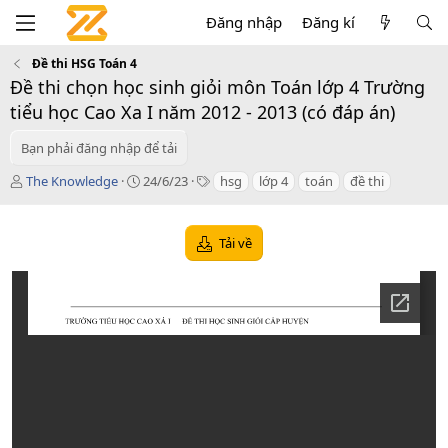
Đăng nhập
Đăng kí
Đề thi HSG Toán 4
Đề thi chọn học sinh giỏi môn Toán lớp 4 Trường
tiểu học Cao Xa I năm 2012 - 2013 (có đáp án)
Bạn phải đăng nhập để tải
T
C
T
The Knowledge
24/6/23
hsg
lớp 4
toán
đề thi
á
r
a
c
e
g
g
a
s
Tải về
i
t
ả
i
o
n
d
a
t
e