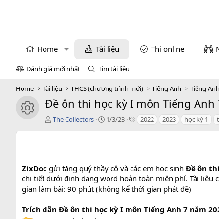
Home
Tài liệu
Thi online
Đánh giá mới nhất
Tìm tài liệu
Home
Tài liệu
THCS (chương trình mới)
Tiếng Anh
Tiếng Anh
Đề ôn thi học kỳ I môn Tiếng Anh 7
icon tài liệu
T
C
T
The Collectors
1/3/23
2022
2023
học kỳ 1
á
r
a
c
e
g
g
a
s
i
t
ả
i
ZixDoc
gửi tặng quý thầy cô và các em học sinh
Đề ôn th
o
chi tiết dưới định dạng word hoàn toàn miễn phí. Tài liệu
n
gian làm bài: 90 phút (không kể thời gian phát đề)
d
a
t
Trích dẫn Đề ôn thi học kỳ I môn Tiếng Anh 7 năm 2022
e