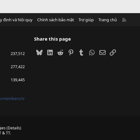
R
y định và Nội quy
Chính sách bảo mật
Trợ giúp
Trang chủ
S
S
Share this page
Bluesky
LinkedIn
Reddit
Pinterest
Tumblr
WhatsApp
Email
Link
237,512
277,422
139,445
vn/members/tr
ies
(
Details
)
 & TT.