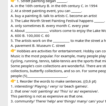
1. Street painting began ______.
A. in the 16th century B. in the 6th century C. in 1994
2. At a street painting event, you can ______.
A. buy a painting B. talk to artists C. become an artist
3. The Lake Worth Street Painting Festival happens ______.
A. only sometimes B. every month C. every year
4. About ______________ visitors come to enjoy the Lake Wor
A. 600 B. 100,000 C. 60
5. The artists work on the __________ to make the street a h
A. pavement B. Museum C. street
Hobbies are activities for entertainment. Hobby can co
Music is the most popular. For example, many people play th
Cycling, running, tennis, table-tennis are the sports that mi
Some people's coin collections are wonderful. There are stil
collections, butterfly collections, and so on. For some peo
people (5)________________________.
I. Reorder the words to make sentences. ((0,6 pt)
1. interesting/ Playing / very/ is/ beach games/.
2. that one/ not/ painting/ as/ This/ is/ as/ expensive/.
This painting is not as expensive as that one.
3. community/ There/ help/ are/ things/ many/ can/ you/ t