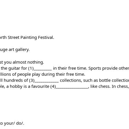
th Street Painting Festival.
uge art gallery.
st you almost nothing.
e guitar for (1)_________ in their free time. Sports provide othe
llions of people play during their free time.
l hundreds of (3)____________ collections, such as bottle collectio
ple, a hobby is a favourite (4)________________, like chess. In che
o your/ do/.