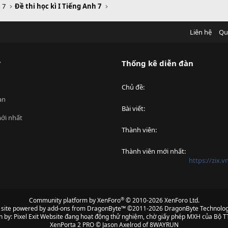
 7
Đề thi học kì I Tiếng Anh 7
Liên hệ
Qu
?
Thống kê diễn đàn
Chủ đề
an
Bài viết
ới nhất
Thành viên
Thành viên mới nhất
https://zix.
®
Community platform by XenForo
© 2010-2026 XenForo Ltd.
s site powered by
add-ons from DragonByte™
©2011-2026
DragonByte Technolog
n by:
Pixel Exit
Website đang hoạt động thử nghiệm, chờ giấy phép MXH của Bộ TT
XenPorta 2 PRO
© Jason Axelrod of
8WAYRUN