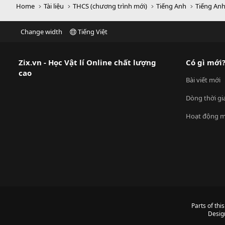
Home
Tài liệu
THCS (chương trình mới)
Tiếng Anh
Tiếng Anh
Change width
Tiếng Việt
Zix.vn - Học Vật lí Online chất lượng
Có gì mới
cao
Bài viết mới
Dòng thời gi
Hoạt động m
Parts of thi
Desig