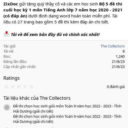
ZixDoc
gửi tặng quý thầy cô và các em học sinh
Bộ 5 đề thi
cuối học kỳ 1 môn Tiếng Anh lớp 7 năm học 2020 - 2021
(có đáp án)
dưới định dạng word hoàn toàn miễn phí. Tài
liệu có 27 trang bao gồm 5 đề thi kèm đáp án chi tiết.
Tải về để xem bản đầy đủ và chính xác nhất!
Tác giả
The Collectors
Tải về
8
Đọc
1,240
Đăng lần đầu
21/8/23
Cập nhật gần nhất
21/8/23
Ratings
0
0 đánh giá
.
0
Tài liệu khác của The Collectors
0
s
Đề thi chọn học sinh giỏi môn Toán 9 năm học 2022 - 2023 - Tỉnh
a
icon tài liệu
o
Hải Dương (giải chi tiết)
Đề thi chọn học sinh giỏi môn Toán 9 năm học 2022 - 2023 - Tỉnh
Hải Dương (giải chi tiết)