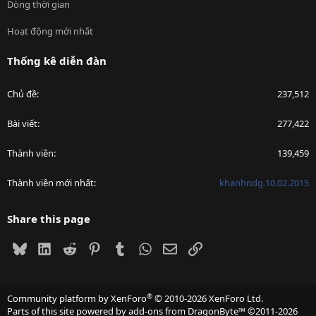
Dòng thời gian
Hoạt động mới nhất
Thống kê diễn đàn
Chủ đề
237,512
Bài viết
277,422
Thành viên
139,459
Thành viên mới nhất
khanhndg.10.02.2015
Share this page
Bluesky
LinkedIn
Reddit
Pinterest
Tumblr
WhatsApp
Email
Link
®
Community platform by XenForo
© 2010-2026 XenForo Ltd.
Parts of this site powered by
add-ons from DragonByte™
©2011-2026