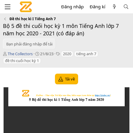
Đăng nhập
Đăng kí
Đề thi học kì I Tiếng Anh 7
Bộ 5 đề thi cuối học kỳ 1 môn Tiếng Anh lớp 7
năm học 2020 - 2021 (có đáp án)
Bạn phải đăng nhập để tải
T
C
T
The Collectors
21/8/23
2020
tiếng anh 7
á
r
a
đề thi cuối học kỳ 1
c
e
g
g
a
s
i
t
Tải về
ả
i
o
n
d
a
t
e