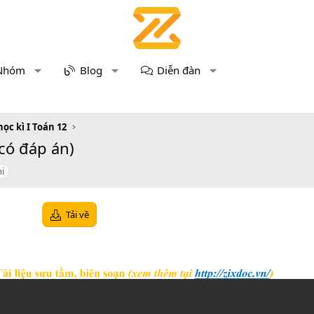
Nhóm
Blog
Diễn đàn
học kì I Toán 12
(có đáp án)
hi
Tải về