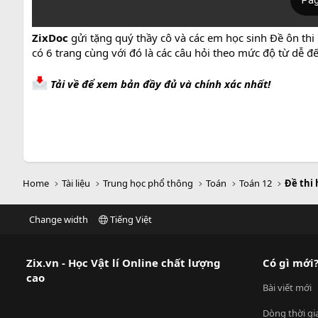
ZixDoc
gửi tặng quý thầy cô và các em học sinh Đề ôn thi 
có 6 trang cùng với đó là các câu hỏi theo mức độ từ dễ đ
Tải về để xem bản đầy đủ và chính xác nhất!
Home
Tài liệu
Trung học phổ thông
Toán
Toán 12
Đề thi 
Change width
Tiếng Việt
Zix.vn - Học Vật lí Online chất lượng
Có gì mới
cao
Bài viết mới
Dòng thời gi