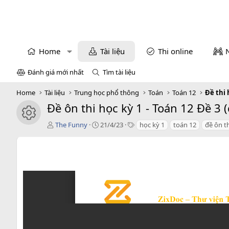
Home
Tài liệu
Thi online
Đánh giá mới nhất
Tìm tài liệu
Home
Tài liệu
Trung học phổ thông
Toán
Toán 12
Đề thi 
Đề ôn thi học kỳ 1 - Toán 12 Đề 3 
icon tài liệu
T
C
T
The Funny
21/4/23
học kỳ 1
toán 12
đề ôn t
á
r
a
c
e
g
g
a
s
i
t
ả
i
o
n
d
a
t
e