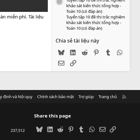
icon tài liệu
khảo sát kiến thức tổng hợp -
Toán 10 (có đáp án)
n miễn phí. Tài liệu
Tuyển tập 10 đề thi trắc nghiệm
khảo sát kiến thức tổng hợp -
Toán 10 (có đáp án)
Chia sẻ tài liệu này
Bluesky
LinkedIn
Reddit
Pinterest
Tumblr
WhatsA
Email
Link
R
y định và Nội quy
Chính sách bảo mật
Trợ giúp
Trang chủ
S
S
Share this page
Bluesky
LinkedIn
Reddit
Pinterest
Tumblr
WhatsApp
Email
Link
237,512