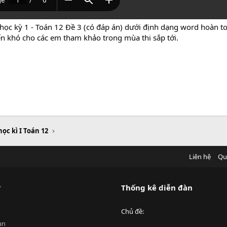
học kỳ 1 - Toán 12 Đề 3 (có đáp án) dưới định dạng word hoàn toà
ến khó cho các em tham khảo trong mùa thi sắp tới.
học kì I Toán 12
Liên hệ
Qu
?
Thống kê diễn đàn
Chủ đề
an