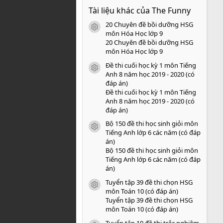
0
Tài liệu khác của The Funny
0
s
20 Chuyên đề bồi dưỡng HSG
a
icon tài liệu
o
môn Hóa Học lớp 9
20 Chuyên đề bồi dưỡng HSG
môn Hóa Học lớp 9
Đề thi cuối học kỳ 1 môn Tiếng
icon tài liệu
Anh 8 năm học 2019 - 2020 (có
đáp án)
Đề thi cuối học kỳ 1 môn Tiếng
Anh 8 năm học 2019 - 2020 (có
đáp án)
Bộ 150 đề thi học sinh giỏi môn
icon tài liệu
Tiếng Anh lớp 6 các năm (có đáp
án)
Bộ 150 đề thi học sinh giỏi môn
Tiếng Anh lớp 6 các năm (có đáp
án)
Tuyển tập 39 đề thi chọn HSG
icon tài liệu
môn Toán 10 (có đáp án)
Tuyển tập 39 đề thi chọn HSG
môn Toán 10 (có đáp án)
Tuyển tập 10 đề thi trắc nghiệm