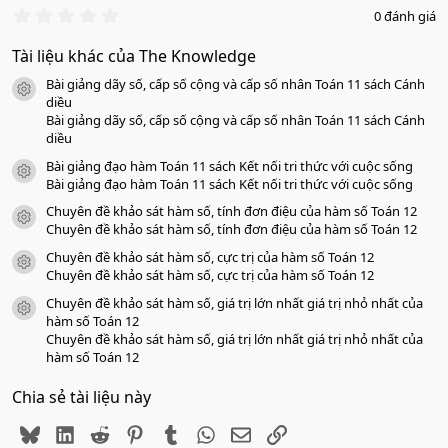
0
0 đánh giá
.
0
Tài liệu khác của The Knowledge
0
s
Bài giảng dãy số, cấp số cộng và cấp số nhân Toán 11 sách Cánh
a
icon tài liệu
o
diều
Bài giảng dãy số, cấp số cộng và cấp số nhân Toán 11 sách Cánh
diều
Bài giảng đạo hàm Toán 11 sách Kết nối tri thức với cuộc sống
icon tài liệu
Bài giảng đạo hàm Toán 11 sách Kết nối tri thức với cuộc sống
Chuyên đề khảo sát hàm số, tính đơn điệu của hàm số Toán 12
icon tài liệu
Chuyên đề khảo sát hàm số, tính đơn điệu của hàm số Toán 12
Chuyên đề khảo sát hàm số, cực trị của hàm số Toán 12
icon tài liệu
Chuyên đề khảo sát hàm số, cực trị của hàm số Toán 12
Chuyên đề khảo sát hàm số, giá trị lớn nhất giá trị nhỏ nhất của
icon tài liệu
hàm số Toán 12
Chuyên đề khảo sát hàm số, giá trị lớn nhất giá trị nhỏ nhất của
hàm số Toán 12
Chia sẻ tài liệu này
Bluesky
LinkedIn
Reddit
Pinterest
Tumblr
WhatsApp
Email
Link