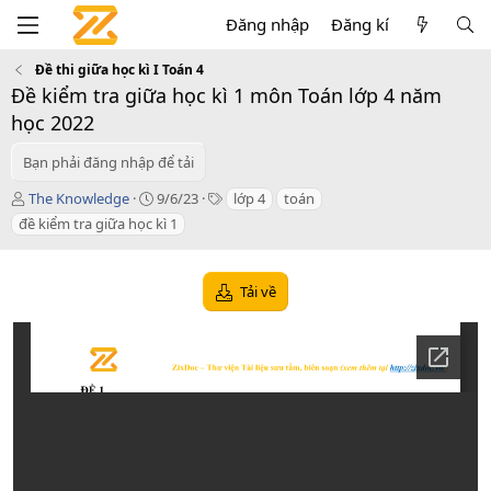
Đăng nhập
Đăng kí
Đề thi giữa học kì I Toán 4
Đề kiểm tra giữa học kì 1 môn Toán lớp 4 năm
học 2022
Bạn phải đăng nhập để tải
T
C
T
The Knowledge
9/6/23
lớp 4
toán
á
r
a
đề kiểm tra giữa học kì 1
c
e
g
g
a
s
i
t
Tải về
ả
i
o
n
d
a
t
e