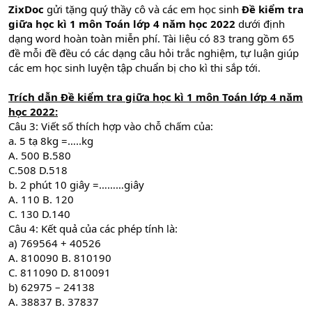
ZixDoc
gửi tặng quý thầy cô và các em học sinh
Đề kiểm tra
giữa học kì 1 môn Toán lớp 4 năm học 2022
dưới định
dạng word hoàn toàn miễn phí. Tài liệu có 83 trang gồm 65
đề mỗi đề đều có các dạng câu hỏi trắc nghiệm, tự luận giúp
các em học sinh luyện tập chuẩn bị cho kì thi sắp tới.
Trích dẫn
Đề kiểm tra giữa học kì 1 môn Toán lớp 4 năm
học 2022
:
Câu 3: Viết số thích hợp vào chỗ chấm của:
a. 5 tạ 8kg =…..kg
A. 500 B.580
C.508 D.518
b. 2 phút 10 giây =………giây
A. 110 B. 120
C. 130 D.140
Câu 4: Kết quả của các phép tính là:
a) 769564 + 40526
A. 810090 B. 810190
C. 811090 D. 810091
b) 62975 – 24138
A. 38837 B. 37837