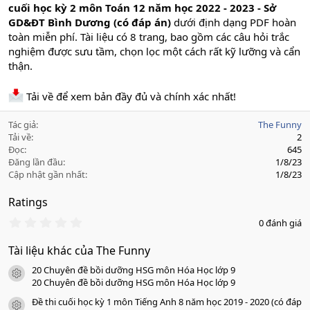
cuối học kỳ 2 môn Toán 12 năm học 2022 - 2023 - Sở
GD&ĐT Bình Dương (có đáp án)
dưới định dạng PDF hoàn
toàn miễn phí. Tài liệu có 8 trang, bao gồm các câu hỏi trắc
nghiệm được sưu tầm, chọn lọc một cách rất kỹ lưỡng và cẩn
thận.
Tải về để xem bản đầy đủ và chính xác nhất!
Tác giả
The Funny
Tải về
2
Đọc
645
Đăng lần đầu
1/8/23
Cập nhật gần nhất
1/8/23
Ratings
0
0 đánh giá
.
0
Tài liệu khác của The Funny
0
s
20 Chuyên đề bồi dưỡng HSG môn Hóa Học lớp 9
a
icon tài liệu
o
20 Chuyên đề bồi dưỡng HSG môn Hóa Học lớp 9
Đề thi cuối học kỳ 1 môn Tiếng Anh 8 năm học 2019 - 2020 (có đáp
icon tài liệu