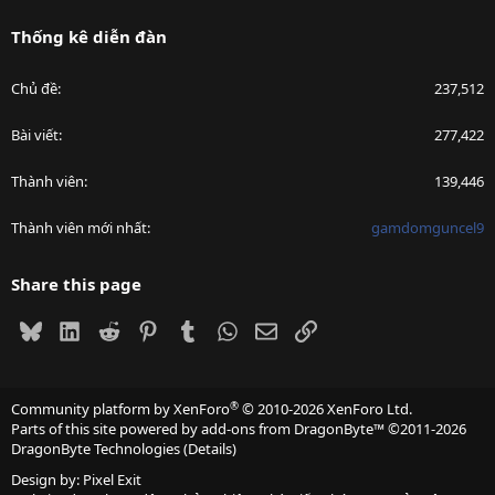
Thống kê diễn đàn
Chủ đề
237,512
Bài viết
277,422
Thành viên
139,446
Thành viên mới nhất
gamdomguncel9
Share this page
Bluesky
LinkedIn
Reddit
Pinterest
Tumblr
WhatsApp
Email
Link
®
Community platform by XenForo
© 2010-2026 XenForo Ltd.
Parts of this site powered by
add-ons from DragonByte™
©2011-2026
DragonByte Technologies
(
Details
)
Design by:
Pixel Exit