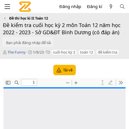
Đăng nhập
Đăng kí
Đề thi học kì II Toán 12
Đề kiểm tra cuối học kỳ 2 môn Toán 12 năm học
2022 - 2023 - Sở GD&ĐT Bình Dương (có đáp án)
Bạn phải đăng nhập để tải
T
C
T
The Funny
1/8/23
cuối học kỳ 2
toán 12
đề kiểm tra
á
r
a
c
e
g
g
a
s
Tải về
i
t
ả
i
o
n
d
a
t
e