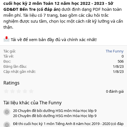
cuối học kỳ 2 môn Toán 12 năm học 2022 - 2023 - Sở
GD&ĐT Bến Tre (có đáp án)
dưới định dạng PDF hoàn toàn
miễn phí. Tài liệu có 7 trang, bao gồm các câu hỏi trắc
nghiệm được sưu tầm, chọn lọc một cách rất kỹ lưỡng và cẩn
thận.
Tải về để xem bản đầy đủ và chính xác nhất!
Tác giả
The Funny
Tải về
0
Đọc
506
Đăng lần đầu
1/8/23
Cập nhật gần nhất
1/8/23
Ratings
0
0 đánh giá
.
0
Tài liệu khác của The Funny
0
s
20 Chuyên đề bồi dưỡng HSG môn Hóa Học lớp 9
a
icon tài liệu
o
20 Chuyên đề bồi dưỡng HSG môn Hóa Học lớp 9
Đề thi cuối học kỳ 1 môn Tiếng Anh 8 năm học 2019 - 2020 (có đáp
icon tài liệu