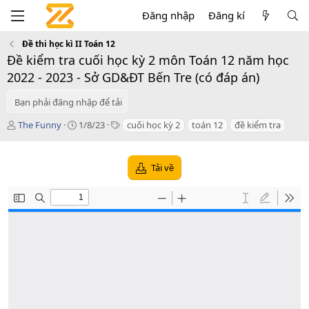
Đăng nhập
Đăng kí
Đề thi học kì II Toán 12
Đề kiểm tra cuối học kỳ 2 môn Toán 12 năm học
2022 - 2023 - Sở GD&ĐT Bến Tre (có đáp án)
Bạn phải đăng nhập để tải
T
C
T
The Funny
1/8/23
cuối học kỳ 2
toán 12
đề kiểm tra
á
r
a
c
e
g
g
a
s
Tải về
i
t
ả
i
o
n
d
a
t
e