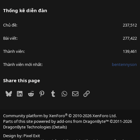
Thống kê diễn đàn
Chủ đề
237,512
Bài viết
277,422
Thành viên
139,461
Thành viên mới nhất
bentennyson
Share this page
Bluesky
LinkedIn
Reddit
Pinterest
Tumblr
WhatsApp
Email
Link
®
Community platform by XenForo
© 2010-2026 XenForo Ltd.
Parts of this site powered by
add-ons from DragonByte™
©2011-2026
DragonByte Technologies
(
Details
)
Design by:
Pixel Exit