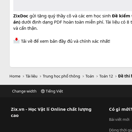
ZixDoc
gửi tặng quý thầy cô và các em học sinh
Đề kiểm 
án)
dưới định dạng PDF hoàn toàn miễn phí. Tài liệu có 8 
và cẩn thận.
Tải về để xem bản đầy đủ và chính xác nhất!
Home
Tài liệu
Trung học phổ thông
Toán
Toán 12
Đề thi 
Change width
Tiếng Việt
Zix.vn - Học Vật lí Online chất lượng
Có gì mới
cao
Bài viết mới
Dòng thời gi