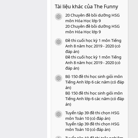
0
Tài liệu khác của The Funny
0
s
20 Chuyên đề bồi dưỡng HSG
a
icon tài liệu
o
môn Hóa Học lớp 9
20 Chuyên đề bồi dưỡng HSG
môn Hóa Học lớp 9
Đề thi cuối học kỳ 1 môn Tiếng
icon tài liệu
Anh 8 năm học 2019 - 2020 (có
đáp án)
Đề thi cuối học kỳ 1 môn Tiếng
Anh 8 năm học 2019 - 2020 (có
đáp án)
Bộ 150 đề thi học sinh giỏi môn
icon tài liệu
Tiếng Anh lớp 6 các năm (có đáp
án)
Bộ 150 đề thi học sinh giỏi môn
Tiếng Anh lớp 6 các năm (có đáp
án)
Tuyển tập 39 đề thi chọn HSG
icon tài liệu
môn Toán 10 (có đáp án)
Tuyển tập 39 đề thi chọn HSG
môn Toán 10 (có đáp án)
Tuyển tập 10 đề thi trắc nghiệm