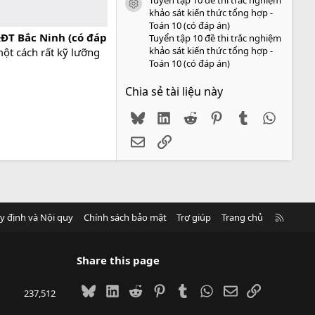
icon tài liệu
khảo sát kiến thức tổng hợp -
Toán 10 (có đáp án)
&ĐT Bắc Ninh (có đáp
Tuyển tập 10 đề thi trắc nghiệm
khảo sát kiến thức tổng hợp -
ột cách rất kỹ lưỡng
Toán 10 (có đáp án)
Chia sẻ tài liệu này
Bluesky
LinkedIn
Reddit
Pinterest
Tumblr
WhatsA
Email
Link
R
y định và Nội quy
Chính sách bảo mật
Trợ giúp
Trang chủ
S
S
Share this page
Bluesky
LinkedIn
Reddit
Pinterest
Tumblr
WhatsApp
Email
Link
237,512