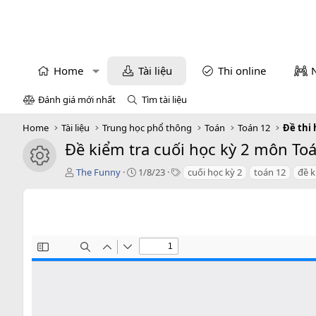
Home
Tài liệu
Thi online
Đánh giá mới nhất
Tìm tài liệu
Home
Tài liệu
Trung học phổ thông
Toán
Toán 12
Đề thi 
Đề kiểm tra cuối học kỳ 2 môn To
icon tài liệu
T
C
T
The Funny
1/8/23
cuối học kỳ 2
toán 12
đề k
á
r
a
c
e
g
g
a
s
i
t
ả
i
o
n
d
a
t
e