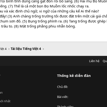
) Trũi bình tĩnh dùng càng gạt đòn rồi bổ sang. (6) Hai mụ Bọ M
ếng. (7) Thế là cả một bọn Bọ Muỗm lốc nhốc chạy ra.
au và xác định chủ ngữ, vị ngữ của những câu kể Ai thế nào?
i đấy! (3) Anh chàng trống trường tôi được đặt trên một cái giá c
i chum sơn đỏ. (5) Bụng trống phình ra. (6) Tang trống được gh
a trâu to. (8) Mặt trống phẳng phiu nhẵn bóng.
iệt 4
Tài liệu Tiếng Việt 4
Liên hệ
Qu
?
Thống kê diễn đàn
Chủ đề
an
Bài viết
ới nhất
Thành viên