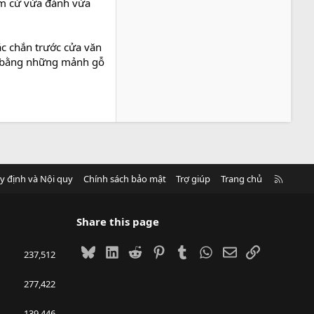
uỗm cứ vừa đánh vừa
hắc chắn trước cửa văn
ép bằng những mảnh gỗ
R
y định và Nội quy
Chính sách bảo mật
Trợ giúp
Trang chủ
S
S
Share this page
Bluesky
LinkedIn
Reddit
Pinterest
Tumblr
WhatsApp
Email
Link
237,512
277,422
139,446