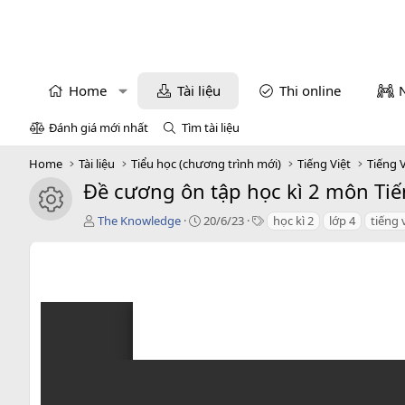
Home
Tài liệu
Thi online
Đánh giá mới nhất
Tìm tài liệu
Home
Tài liệu
Tiểu học (chương trình mới)
Tiếng Việt
Tiếng V
Đề cương ôn tập học kì 2 môn Tiến
icon tài liệu
T
C
T
The Knowledge
20/6/23
học kì 2
lớp 4
tiếng 
á
r
a
c
e
g
g
a
s
i
t
ả
i
o
n
d
a
t
e