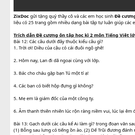
ZixDoc
gửi tặng quý thầy cô và các em học sinh
Đề cương
liệu có 25 trang gồm nhiều dạng bài tập tự luận giúp các em
Trích dẫn
Đề
cương ôn tập
học kì 2 môn Tiếng Việt lớ
Bài 12: Các câu dưới đây thuộc kiểu câu gì?
1. Trời ơi! Diều của cậu có cái đuôi ngộ ghê!
2. Hôm nay, Lan đi dã ngoại cùng với lớp.
3. Bác cho cháu gặp bạn Tú một tí ạ!
4. Các bạn có biết hộp đựng gì không?
5. Mẹ em là giám đốc của một công ty.
6. Âm thanh thiên nhiên lúc rộn ràng niềm vui, lúc lại êm
Bài 13: Gạch dưới các câu kể Ai làm gì? trong đoạn văn sa
(1) Bỗng sau lưng có tiếng ồn ào. (2) Dế Trũi đương đá