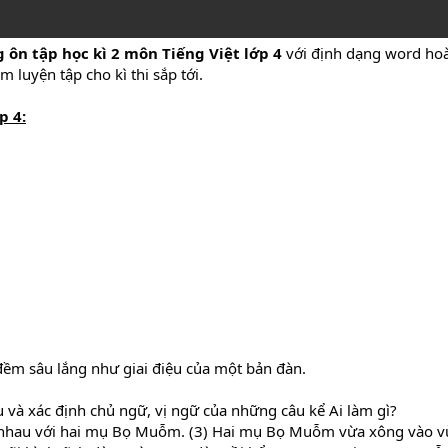
 ôn tập học kì 2 môn Tiếng Việt lớp 4
với định dạng word hoà
 luyện tập cho kì thi sắp tới.
p 4
:
 đềm sâu lắng như giai điệu của một bản đàn.
u và xác định chủ ngữ, vị ngữ của những câu kể Ai làm gì?
nh nhau với hai mụ Bọ Muỗm. (3) Hai mụ Bọ Muỗm vừa xông vào v