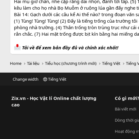
Hai mụ giơ chân, nhe cặp răng dài nhọn, đánh tới tấp. (5
kêu làm cho họ nhà Bọ Muỗm ở ruộng lúa gần đấy nghe ti
Bài 14: Gạch dưới các câu kể Ai thế nào? trong đoạn văn s
(1) Tùng! Tùng! Tùng! (2) Đấy là tiếng trống của trường tô
phòng nhà trường. (4) Thân trống tròn trùng trục như cá
rắn chắc. (7) Hai mặt trống được bịt kín bằng hai miếng d
Tải về để xem bản đầy đủ và chính xác nhất!
Home
Tài liệu
Tiểu học (chương trình mới)
Tiếng Việt
Tiếng V
Change width
Tiếng Việt
Zix.vn - Học Vật lí Online chất lượng
Có gì mới
cao
Bài viết mới
Dòng thời gi
Hoạt động m