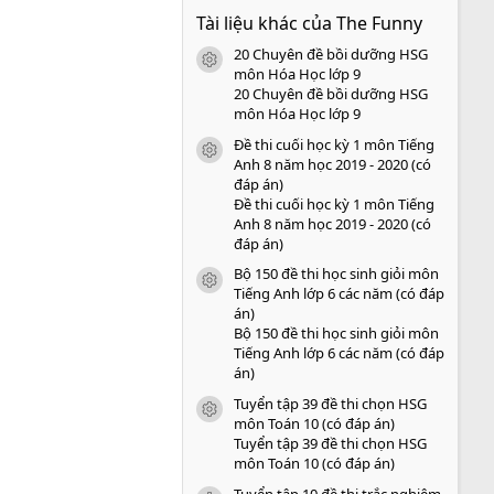
0
Tài liệu khác của The Funny
0
s
20 Chuyên đề bồi dưỡng HSG
a
icon tài liệu
o
môn Hóa Học lớp 9
20 Chuyên đề bồi dưỡng HSG
môn Hóa Học lớp 9
Đề thi cuối học kỳ 1 môn Tiếng
icon tài liệu
Anh 8 năm học 2019 - 2020 (có
đáp án)
Đề thi cuối học kỳ 1 môn Tiếng
Anh 8 năm học 2019 - 2020 (có
đáp án)
Bộ 150 đề thi học sinh giỏi môn
icon tài liệu
Tiếng Anh lớp 6 các năm (có đáp
án)
Bộ 150 đề thi học sinh giỏi môn
Tiếng Anh lớp 6 các năm (có đáp
án)
Tuyển tập 39 đề thi chọn HSG
icon tài liệu
môn Toán 10 (có đáp án)
Tuyển tập 39 đề thi chọn HSG
môn Toán 10 (có đáp án)
Tuyển tập 10 đề thi trắc nghiệm