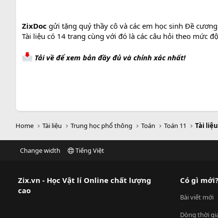
ZixDoc
gửi tặng quý thầy cô và các em học sinh Đề cương 
Tài liệu có 14 trang cùng với đó là các câu hỏi theo mức 
Tải về để xem bản đầy đủ và chính xác nhất!
Home
Tài liệu
Trung học phổ thông
Toán
Toán 11
Tài liệ
Change width
Tiếng Việt
Zix.vn - Học Vật lí Online chất lượng
Có gì mới
cao
Bài viết mới
Dòng thời gi