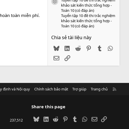
icon tài liệu
khảo sát kiến thức tổng hợp -
Toán 10 (có đáp án)
 hoàn toàn miễn phí.
Tuyển tập 10 đề thi trắc nghiệm
khảo sát kiến thức tổng hợp -
Toán 10 (có đáp án)
Chia sẻ tài liệu này
Bluesky
LinkedIn
Reddit
Pinterest
Tumblr
WhatsA
Email
Link
R
y định và Nội quy
Chính sách bảo mật
Trợ giúp
Trang chủ
S
S
Share this page
Bluesky
LinkedIn
Reddit
Pinterest
Tumblr
WhatsApp
Email
Link
237,512