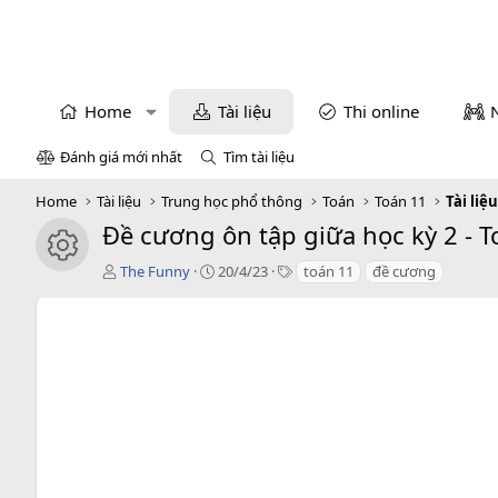
Home
Tài liệu
Thi online
Đánh giá mới nhất
Tìm tài liệu
Home
Tài liệu
Trung học phổ thông
Toán
Toán 11
Tài liệ
Đề cương ôn tập giữa học kỳ 2 - T
icon tài liệu
T
C
T
The Funny
20/4/23
toán 11
đề cương
á
r
a
c
e
g
g
a
s
i
t
ả
i
o
n
d
a
t
e