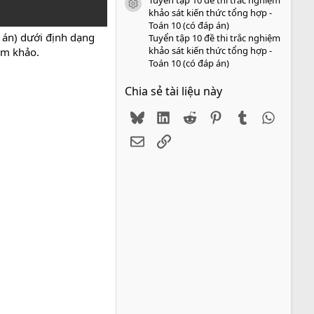
icon tài liệu
khảo sát kiến thức tổng hợp -
Toán 10 (có đáp án)
 án) dưới định dạng
Tuyển tập 10 đề thi trắc nghiệm
khảo sát kiến thức tổng hợp -
am khảo.
Toán 10 (có đáp án)
Chia sẻ tài liệu này
Bluesky
LinkedIn
Reddit
Pinterest
Tumblr
WhatsA
Email
Link