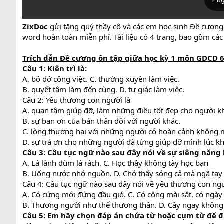
ZixDoc
gửi tặng quý thầy cô và các em học sinh Đề cươn
word hoàn toàn miễn phí. Tài liệu có 4 trang, bao gồm cá
Trích dẫn Đề cương ôn tập giữa học kỳ 1 môn GDCD 6 
Câu 1: Kiên trì là:
A. bỏ dở công việc. C. thường xuyên làm việc.
B. quyết tâm làm đến cùng. D. tự giác làm việc.
Câu 2: Yêu thương con người là
A. quan tâm giúp đỡ, làm những điều tốt đẹp cho người k
B. sự ban ơn của bản thân đối với người khác.
C. lòng thương hại với những người có hoàn cảnh không
D. sự trả ơn cho những người đã từng giúp đỡ mình lúc k
Câu 3: Câu tục ngữ nào sau đây nói về sự siêng năng 
A. Lá lành đùm lá rách. C. Học thầy không tày học bạn
B. Uống nước nhớ nguồn. D. Chớ thấy sóng cả mà ngã tay
Câu 4: Câu tục ngữ nào sau đây nói về yêu thương con ng
A. Có cứng mới đứng đầu gió. C. Có công mài sắt, có ngày
B. Thương người như thể thương thân. D. Cây ngay không
Câu 5: Em hãy chọn đáp án chứa từ hoặc cụm từ để đ