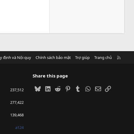
R
y định và Nội quy
Chính sách bảo mật
Trợ giúp
Trang chủ
S
S
Share this page
Bluesky
LinkedIn
Reddit
Pinterest
Tumblr
WhatsApp
Email
Link
237,512
277,422
139,468
a124