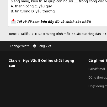
Siêng năng, kiên trì sẽ giúp con người .... trong công việc 
A. thành công C. yêu quý
B. tin tưởng D. yêu thương
Tải về để xem bản đầy đủ và chính xác nhất!
Home
Tài liệu
THCS (chương trình mới)
Giáo dục công dân
G
Change width
Tiếng Việt
Zix.vn - Học Vật lí Online chất lượng
Có gì mới
cao
Bài viết mới
Dòng thời gi
Hoạt động m