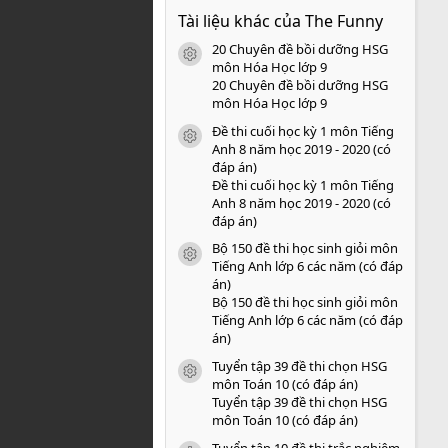
0
Tài liệu khác của The Funny
0
s
20 Chuyên đề bồi dưỡng HSG
a
icon tài liệu
o
môn Hóa Học lớp 9
20 Chuyên đề bồi dưỡng HSG
môn Hóa Học lớp 9
Đề thi cuối học kỳ 1 môn Tiếng
icon tài liệu
Anh 8 năm học 2019 - 2020 (có
đáp án)
Đề thi cuối học kỳ 1 môn Tiếng
Anh 8 năm học 2019 - 2020 (có
đáp án)
Bộ 150 đề thi học sinh giỏi môn
icon tài liệu
Tiếng Anh lớp 6 các năm (có đáp
án)
Bộ 150 đề thi học sinh giỏi môn
Tiếng Anh lớp 6 các năm (có đáp
án)
Tuyển tập 39 đề thi chọn HSG
icon tài liệu
môn Toán 10 (có đáp án)
Tuyển tập 39 đề thi chọn HSG
môn Toán 10 (có đáp án)
Tuyển tập 10 đề thi trắc nghiệm