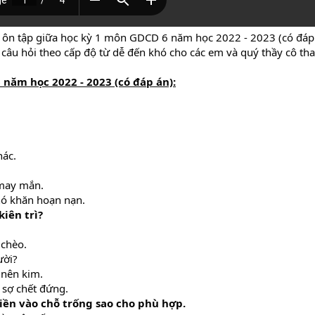
g ôn tập giữa học kỳ 1 môn GDCD 6 năm học 2022 - 2023 (có đáp
c câu hỏi theo cấp độ từ dễ đến khó cho các em và quý thầy cô th
năm học 2022 - 2023 (có đáp án):
hác.
 may mắn.
hó khăn hoạn nạn.
kiên trì?
 chèo.
ười?
 nên kim.
 sợ chết đứng.
iền vào chỗ trống sao cho phù hợp.