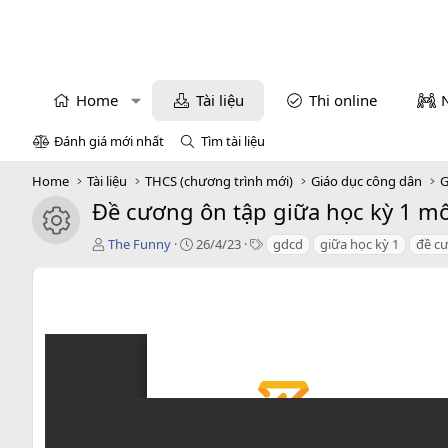
Home
Tài liệu
Thi online
Đánh giá mới nhất
Tìm tài liệu
Home
Tài liệu
THCS (chương trình mới)
Giáo dục công dân
G
Đề cương ôn tập giữa học kỳ 1 m
icon tài liệu
T
C
T
The Funny
26/4/23
gdcd
giữa học kỳ 1
đề c
á
r
a
c
e
g
g
a
s
i
t
ả
i
o
n
d
a
t
e