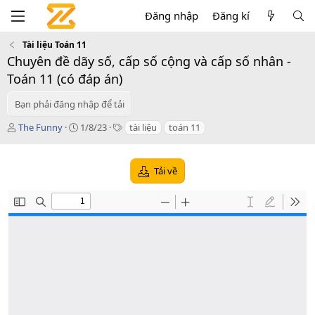
Đăng nhập
Đăng kí
Tài liệu Toán 11
Chuyên đề dãy số, cấp số cộng và cấp số nhân -
Toán 11 (có đáp án)
Bạn phải đăng nhập để tải
T
C
T
The Funny
1/8/23
tài liệu
toán 11
á
r
a
c
e
g
g
a
s
Tải về
i
t
ả
i
o
n
d
a
t
e