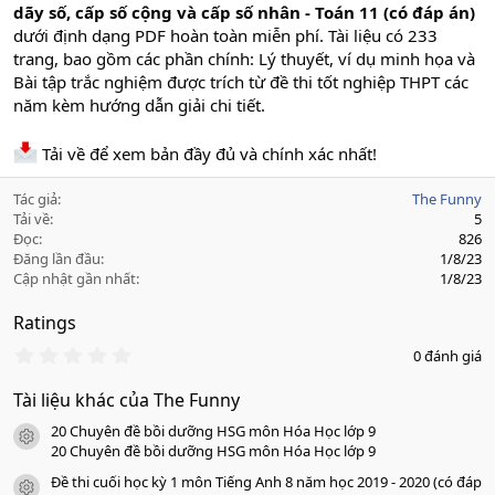
dãy số, cấp số cộng và cấp số nhân - Toán 11 (có đáp án)
dưới định dạng PDF hoàn toàn miễn phí. Tài liệu có 233
trang, bao gồm các phần chính: Lý thuyết, ví dụ minh họa và
Bài tập trắc nghiệm được trích từ đề thi tốt nghiệp THPT các
năm kèm hướng dẫn giải chi tiết.
Tải về để xem bản đầy đủ và chính xác nhất!
Tác giả
The Funny
Tải về
5
Đọc
826
Đăng lần đầu
1/8/23
Cập nhật gần nhất
1/8/23
Ratings
0
0 đánh giá
.
0
Tài liệu khác của The Funny
0
s
20 Chuyên đề bồi dưỡng HSG môn Hóa Học lớp 9
a
icon tài liệu
o
20 Chuyên đề bồi dưỡng HSG môn Hóa Học lớp 9
Đề thi cuối học kỳ 1 môn Tiếng Anh 8 năm học 2019 - 2020 (có đáp
icon tài liệu