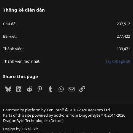
Thống kê diễn đàn
Chủ đề
237,512
Bài viết
277,422
Thành viên
139,471
Thành viên mới nhất
raykobegiris9
Share this page
Bluesky
LinkedIn
Reddit
Pinterest
Tumblr
WhatsApp
Email
Link
®
Community platform by XenForo
© 2010-2026 XenForo Ltd.
Parts of this site powered by
add-ons from DragonByte™
©2011-2026
DragonByte Technologies
(
Details
)
Design by:
Pixel Exit